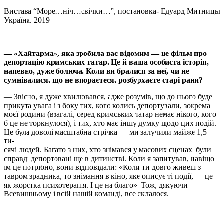
Вистава “Море…ніч…свічки…”, постановка- Едуард Митницький. 
Україна. 2019
— «Хайтарма», яка зробила вас відомим — це фільм про
депортацію кримських татар. Це й ваша особиста історія,
напевно, дуже болюча. Коли ви бралися за неї, чи не
сумнівалися, що не впораєтеся, розбурхаєте старі рани?
— Звісно, я дуже хвилювався, адже розумів, що до нього буде
прикута увага і з боку тих, кого колись депортували, зокрема
моєї родини (взагалі, серед кримських татар немає нікого, кого
б це не торкнулося), і тих, хто має іншу думку щодо цих подій.
Це була доволі масштабна стрічка — ми залучили майже 1,5
ти-
сячі людей. Багато з них, хто знімався у масових сценах, були
справді депортовані ще в дитинстві. Коли я запитував, навіщо
їм це потрібно, вони відповідали: «Коли ти довго живеш з
тавром зрадника, то знімання в кіно, яке описує ті події, — це
як жорстка психотерапія. І це на благо». Тож, дякуючи
Всевишньому і всій нашій команді, все склалося.