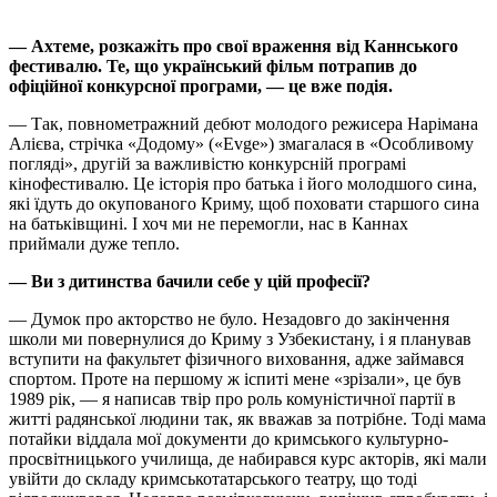
— Ахтеме, розкажіть про свої враження від Каннського
фестивалю. Те, що український фільм потрапив до
офіційної конкурсної програми, — це вже подія.
— Так, повнометражний дебют молодого режисера Нарімана
Алієва, стрічка «Додому» («Evge») змагалася в «Особливому
погляді», другій за важливістю конкурсній програмі
кінофестивалю. Це історія про батька і його молодшого сина,
які їдуть до окупованого Криму, щоб поховати старшого сина
на батьківщині. І хоч ми не перемогли, нас в Каннах
приймали дуже тепло.
— Ви з дитинства бачили себе у цій професії?
— Думок про акторство не було. Незадовго до закінчення
школи ми повернулися до Криму з Узбекистану, і я планував
вступити на факультет фізичного виховання, адже займався
спортом. Проте на першому ж іспиті мене «зрізали», це був
1989 рік, — я написав твір про роль комуністичної партії в
житті радянської людини так, як вважав за потрібне. Тоді мама
потайки віддала мої документи до кримського культурно-
просвітницького училища, де набирався курс акторів, які мали
увійти до складу кримськотатарського театру, що тоді