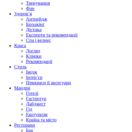
Тренування
Фан
Здоров’я
Антиейдж
Біохакінг
Дієтика
Експерти та рекомендації
Спа i велнес
Краса
Догляд
Клініки
Рекомендації
Стиль
Імідж
Інтер’єр
Прикраси й аксесуари
Мандри
Готелі
Гастротур
Дайджест
Гід
Екотуризм
Країна та місто
Ресторани
Бар