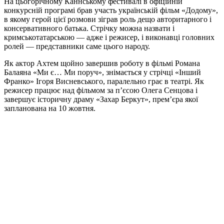
На цьогорічному Каннському фестивалі в офіційній
конкурсній програмі брав участь українській фільм «Додому»,
в якому герой цієї розмови зіграв роль дещо авторитарного і
консервативного батька. Стрічку можна назвати і
кримськотатарською — адже і режисер, і виконавці головних
ролей — представники саме цього народу.
Як актор Ахтем щойно завершив роботу в фільмі Романа
Балаяна «Ми є… Ми поруч», знімається у стрічці «Інший
Франко» Ігоря Висневського, паралельно грає в театрі. Як
режисер працює над фільмом за п’єсою Олега Сенцова і
завершує історичну драму «Захар Беркут», прем’єра якої
запланована на 10 жовтня.