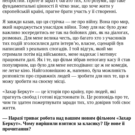
непростий. Проте й зараз є багато тих, хто розуміє, що таке
фундаментальні цінності й чітко знає, що хоче жити у
європейській країні, прагне брати участь у її створенні.
Я завжди казав, що ця стрічка — не про війну. Вона про мир,
який народжується унаслідок війни. Тому для нас було дуже
важливо зосередитись не так на бойових діях, як на діалогах,
розмовах. Для мене велика честь, що багато хто з учасників
тих подій зголосилися дати інтерв’ю, власне, сценарій був
написаний з реальних спогадів. І той відгук, який ми
отримали потім від військових, мене надихає і мотивує
працювати далі. Як і те, що фільм зібрав непогану касу й став
популярним, що було для мене несподівано: це ж не комедія,
не легке кіно. Найголовнішою ж, напевно, була можливість
розповісти про справжніх людей — зробити для них те, що я
можу зробити на своєму місці.
«Захар Беркут» — це історія про країну, про людей, які
прагнуть свобод і готові відстоювати їх. Це розповідь про те,
чим ти здатен пожертвувати заради тих, хто довірив тобі своє
життя.
— Наразі триває робота над вашим новим фільмом «Захар
Беркут». Чому вирішили взятися за класику? Це нове її
прочитання?