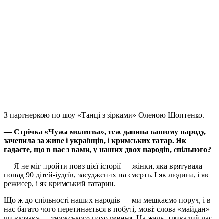
З партнеркою по шоу «Танці з зірками» Оленою Шоптенко.
— Стрічка «Чужа молитва», теж данина вашому народу,
зачепила за живе і українців, і кримських татар. Як
гадаєте, що в нас з вами, у наших двох народів, спільного?
— Я не міг пройти повз цієї історії — жінки, яка врятувала
понад 90 дітей-іудеїв, засуджених на смерть. І як людина, і як
режисер, і як кримський татарин.
Що ж до спільності наших народів — ми мешкаємо поруч, і в
нас багато чого перетинається в побуті, мові: слова «майдан»
чи «козак» — тюркського походження. На жаль, тривалий час