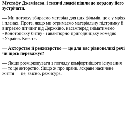
Мустафу Джемілєва, і тисячі людей пішли до кордону його
зустрічати.
— Ми потроху збираємо матеріал для цих фільмів, це є у мріях
і планах. Проте, якщо ми отримаємо матеріальну підтримку й
виграємо пітчинг від Держкіно, насамперед зніматимемо
«Конотопську битву» і авантюрно-пригодницьку комедію
«Україна. Квест».
— Акторство й режисерство — це для вас рівновеликі речі
чи щось переважує?
— Якщо розмірковувати з погляду комфортнішого існування
— то це акторство. Якщо ж про драйв, яскраве насичене
життя — це, звісно, режисура.