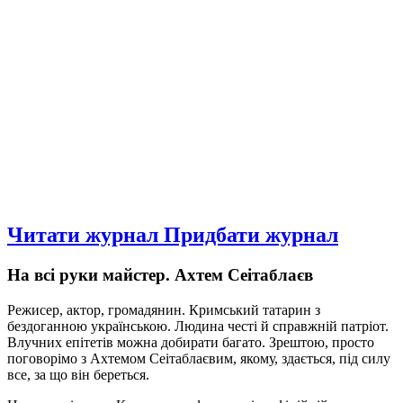
Читати журнал
Придбати журнал
На всі руки майстер. Ахтем Сеітаблаєв
Режисер, актор, громадянин. Кримський татарин з
бездоганною українською. Людина честі й справжній патріот.
Влучних епітетів можна добирати багато. Зрештою, просто
поговорімо з Ахтемом Сеітаблаєвим, якому, здається, під силу
все, за що він береться.