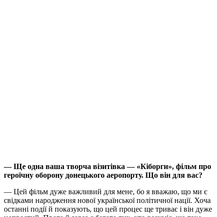
— Ще одна ваша творча візитівка — «Кіборги», фільм про
героїчну оборону донецького аеропорту. Що він для вас?
— Цей фільм дуже важливий для мене, бо я вважаю, що ми є
свідками народження нової української політичної нації. Хоча
останні події й показують, що цей процес ще триває і він дуже