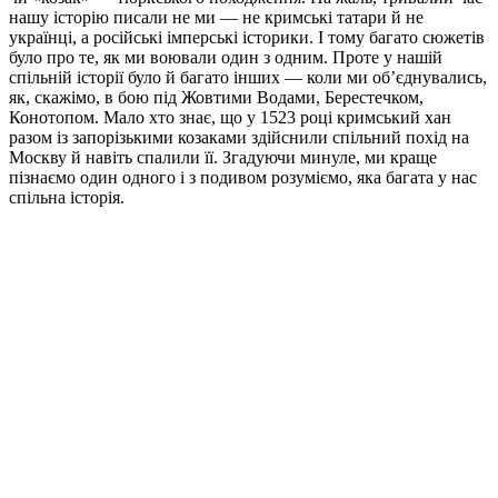
нашу історію писали не ми — не кримські татари й не
українці, а російські імперські історики. І тому багато сюжетів
було про те, як ми воювали один з одним. Проте у нашій
спільній історії було й багато інших — коли ми об’єднувались,
як, скажімо, в бою під Жовтими Водами, Берестечком,
Конотопом. Мало хто знає, що у 1523 році кримський хан
разом із запорізькими козаками здійснили спільний похід на
Москву й навіть спалили її. Згадуючи минуле, ми краще
пізнаємо один одного і з подивом розуміємо, яка багата у нас
спільна історія.