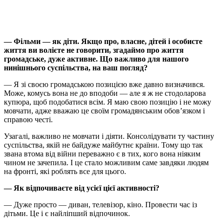
— Фільми — як діти. Якщо про, власне, дітей і особисте
життя ви волієте не говорити, згадаймо про життя
громадське, дуже активне. Що важливо для нашого
нинішнього суспільства, на ваш погляд?
— Я зі своєю громадською позицією вже давно визначився.
Може, комусь вона не до вподоби — але я ж не стодоларова
купюра, щоб подобатися всім. Я маю свою позицію і не можу
мовчати, адже вважаю це своїм громадянським обов’язком і
справою честі.
Узагалі, важливо не мовчати і діяти. Консолідувати ту частину
суспільства, якій не байдуже майбутнє країни. Тому що так
звана втома від війни переважно є в тих, кого вона ніяким
чином не зачепила. І це стало можливим саме завдяки людям
на фронті, які роблять все для цього.
— Як відпочиваєте від усієї цієї активності?
— Дуже просто — диван, телевізор, кіно. Провести час із
дітьми. Це і є найліпший відпочинок.