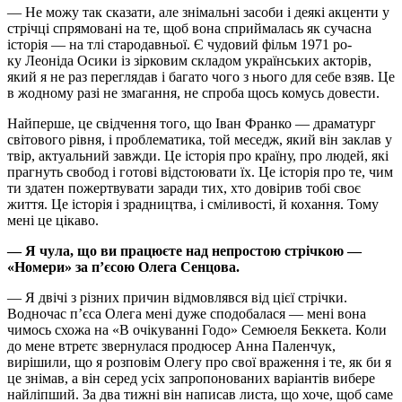
— Не можу так сказати, але знімальні засоби і деякі акценти у
стрічці спрямовані на те, щоб вона сприймалась як сучасна
історія — на тлі стародавньої. Є чудовий фільм 1971 ро-
ку Леоніда Осики із зірковим складом українських акторів,
який я не раз переглядав і багато чого з нього для себе взяв. Це
в жодному разі не змагання, не спроба щось комусь довести.
Найперше, це свідчення того, що Іван Франко — драматург
світового рівня, і проблематика, той меседж, який він заклав у
твір, актуальний завжди. Це історія про країну, про людей, які
прагнуть свобод і готові відстоювати їх. Це історія про те, чим
ти здатен пожертвувати заради тих, хто довірив тобі своє
життя. Це історія і зрадництва, і сміливості, й кохання. Тому
мені це цікаво.
— Я чула, що ви працюєте над непростою стрічкою —
«Номери» за п’єсою Олега Сенцова.
— Я двічі з різних причин відмовлявся від цієї стрічки.
Водночас п’єса Олега мені дуже сподобалася — мені вона
чимось схожа на «В очікуванні Годо» Семюеля Беккета. Коли
до мене втретє звернулася продюсер Анна Паленчук,
вирішили, що я розповім Олегу про свої враження і те, як би я
це знімав, а він серед усіх запропонованих варіантів вибере
найліпший. За два тижні він написав листа, що хоче, щоб саме