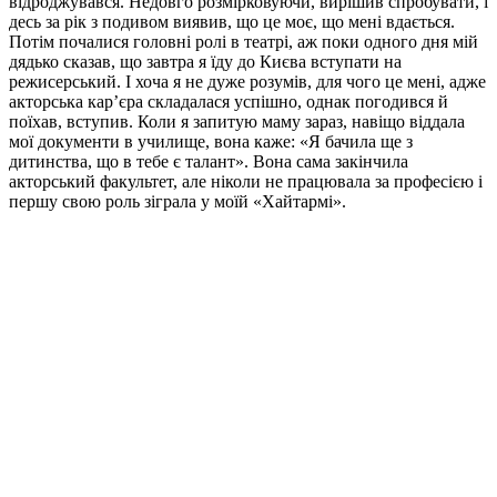
відроджувався. Недовго розмірковуючи, вирішив спробувати, і
десь за рік з подивом виявив, що це моє, що мені вдається.
Потім почалися головні ролі в театрі, аж поки одного дня мій
дядько сказав, що завтра я їду до Києва вступати на
режисерський. І хоча я не дуже розумів, для чого це мені, адже
акторська кар’єра складалася успішно, однак погодився й
поїхав, вступив. Коли я запитую маму зараз, навіщо віддала
мої документи в училище, вона каже: «Я бачила ще з
дитинства, що в тебе є талант». Вона сама закінчила
акторський факультет, але ніколи не працювала за професією і
першу свою роль зіграла у моїй «Хайтармі».