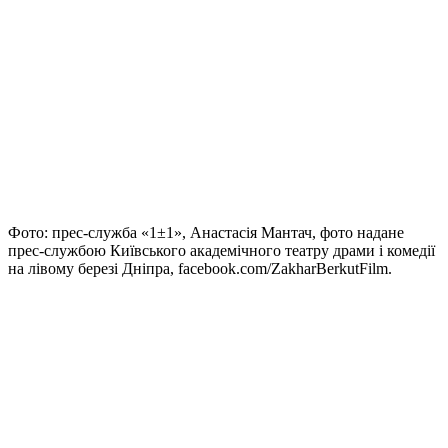
Фото: прес-служба «1±1», Анастасія Мантач, фото надане
прес-службою Київського академічного театру драми і комедії
на лівому березі Дніпра, facebook.com/ZakharBerkutFilm.