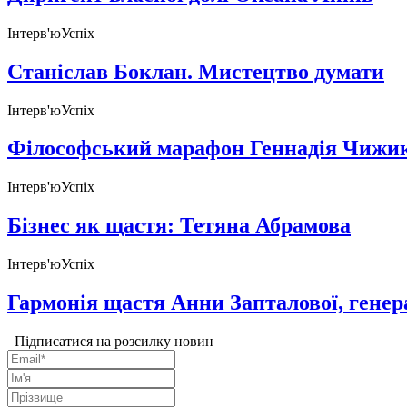
Інтерв'ю
Успіх
Станіслав Боклан. Мистецтво думати
Інтерв'ю
Успіх
Філософський марафон Геннадія Чижи
Інтерв'ю
Успіх
Бiзнес як щастя: Тетяна Абрамова
Інтерв'ю
Успіх
Гармонія щастя Анни Запталової, генер
Підписатися на розсилку новин