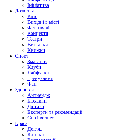
Ініціатива
Дозвілля
Кіно
Вихідні в місті
Фестивалі
Концерти
Театри
Виставки
Книжки
Спорт
Змагання
Клуби
Лайфхаки
Тренування
Фан
Здоров’я
Антиейдж
Біохакінг
Дієтика
Експерти та рекомендації
Спа i велнес
Краса
Догляд
Клініки