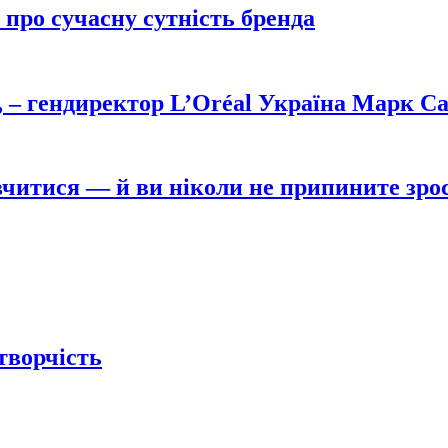
 про сучасну сутність бренда
, – гендиректор L’Оréal Україна Марк С
читися — й ви ніколи не припините зро
 творчість