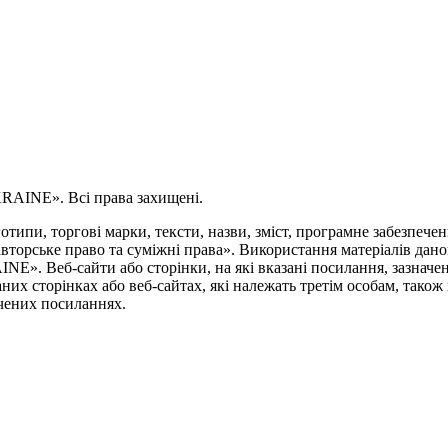
AINE». Всі права захищені.
типи, торгові марки, тексти, назви, зміст, програмне забезпеченн
вторське право та суміжні права». Використання матеріалів дано
INE». Веб-сайти або сторінки, на які вказані посилання, заз
их сторінках або веб-сайтах, які належать третім особам, також 
ачених посиланнях.