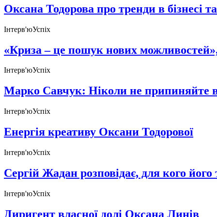
Оксана Тодорова про тренди в бізнесі та
Інтерв'ю
Успіх
«Криза – це пошук нових можливостей»
Інтерв'ю
Успіх
Марко Савчук: Ніколи не припиняйте в
Інтерв'ю
Успіх
Енергія креативу Оксани Тодорової
Інтерв'ю
Успіх
Сергій Жадан розповідає, для кого його
Інтерв'ю
Успіх
Диригент власної долі Оксана Линів