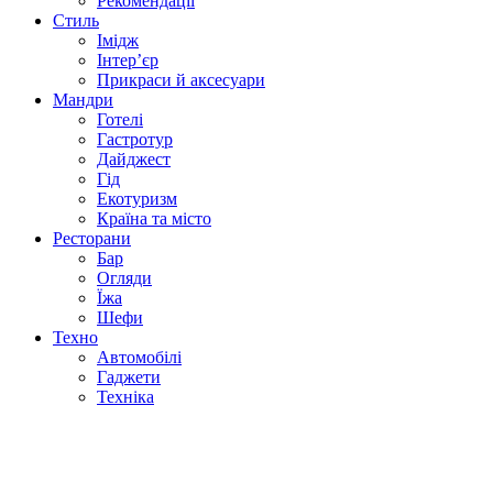
Рекомендації
Стиль
Імідж
Інтер’єр
Прикраси й аксесуари
Мандри
Готелі
Гастротур
Дайджест
Гід
Екотуризм
Країна та місто
Ресторани
Бар
Огляди
Їжа
Шефи
Техно
Автомобілі
Гаджети
Техніка