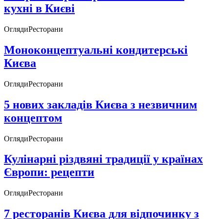
кухні в Києві
Огляди
Ресторани
Моноконцептуальні кондитерські
Києва
Огляди
Ресторани
5 нових закладів Києва з незвичним
концептом
Огляди
Ресторани
Кулінарні різдвяні традиції у країнах
Європи: рецепти
Огляди
Ресторани
7 ресторанів Києва для відпочинку з