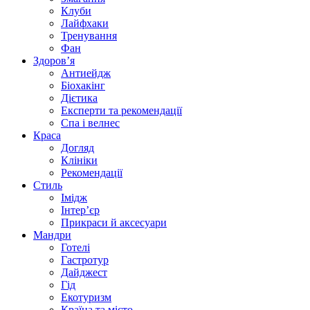
Клуби
Лайфхаки
Тренування
Фан
Здоров’я
Антиейдж
Біохакінг
Дієтика
Експерти та рекомендації
Спа i велнес
Краса
Догляд
Клініки
Рекомендації
Стиль
Імідж
Інтер’єр
Прикраси й аксесуари
Мандри
Готелі
Гастротур
Дайджест
Гід
Екотуризм
Країна та місто