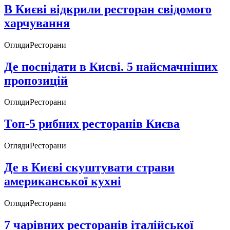
В Києві відкрили ресторан свідомого
харчування
Огляди
Ресторани
Де поснідати в Києві. 5 найсмачніших
пропозицій
Огляди
Ресторани
Топ-5 рибних ресторанів Києва
Огляди
Ресторани
Де в Києві скуштувати страви
американської кухні
Огляди
Ресторани
7 чарівних ресторанів італійської