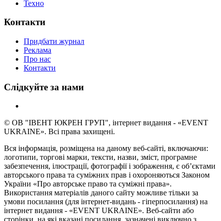
Техно
Контакти
Придбати журнал
Реклама
Про нас
Контакти
Слідкуйте за нами
© ОВ "ІВЕНТ ЮКРЕН ГРУП", інтернет видання - «EVENT
UKRAINE». Всі права захищені.
Вся інформація, розміщена на даному веб-сайті, включаючи:
логотипи, торгові марки, тексти, назви, зміст, програмне
забезпечення, ілюстрації, фотографії і зображення, є об’єктами
авторського права та суміжних прав і охороняються Законом
України «Про авторське право та суміжні права».
Використання матеріалів даного сайту можливе тільки за
умови посилання (для інтернет-видань - гіперпосилання) на
інтернет видання - «EVENT UKRAINE». Веб-сайти або
сторінки, на які вказані посилання, зазначені виключно з