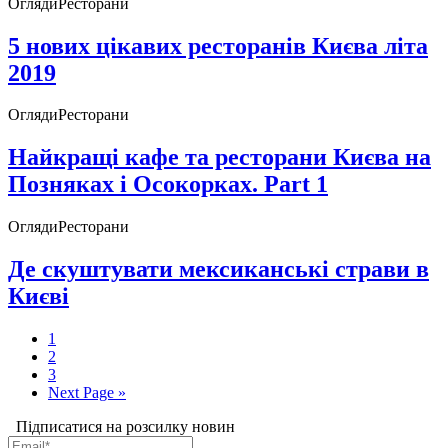
Огляди
Ресторани
5 нових цікавих ресторанів Києва літа
2019
Огляди
Ресторани
Найкращі кафе та ресторани Києва на
Позняках і Осокорках. Part 1
Огляди
Ресторани
Де скуштувати мексиканські страви в
Києві
1
2
3
Next Page »
Підписатися на розсилку новин