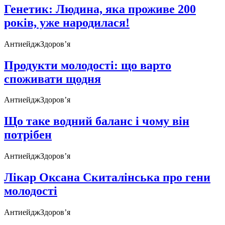
Генетик: Людина, яка проживе 200
років, уже народилася!
Антиейдж
Здоров’я
Продукти молодості: що варто
споживати щодня
Антиейдж
Здоров’я
Що таке водний баланс і чому він
потрібен
Антиейдж
Здоров’я
Лікар Оксана Скиталінська про гени
молодості
Антиейдж
Здоров’я