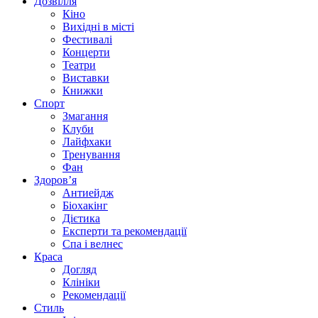
Дозвілля
Кіно
Вихідні в місті
Фестивалі
Концерти
Театри
Виставки
Книжки
Спорт
Змагання
Клуби
Лайфхаки
Тренування
Фан
Здоров’я
Антиейдж
Біохакінг
Дієтика
Експерти та рекомендації
Спа i велнес
Краса
Догляд
Клініки
Рекомендації
Стиль