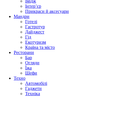
Імідж
Інтер’єр
Прикраси й аксесуари
Мандри
Готелі
Гастротур
Дайджест
Гід
Екотуризм
Країна та місто
Ресторани
Бар
Огляди
Їжа
Шефи
Техно
Автомобілі
Гаджети
Техніка