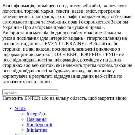
Вся інформація, розміщена на даному веб-сайті, включаючи:
логотипи, торгові марки, тексти, назви, зміст, програмне
забезпечення, ілюстрації, фотографії і зображення, є об’єктами
авторського права та суміжних прав і охороняються Законом
України «Про авторське право та суміжні права».
Використання матеріалів даного сайту можливе тільки за
умови посилання (для інтернет-видань - гіперпосилання) на
інтернет видання - «EVENT UKRAINE». Веб-сайти або
сторінки, на які вказані посилання, зазначені виключно з
інформаційною метою. ТОВ «ІВЕНТ ЮКРЕЙН ГРУП» не
несе відповідальності за інформацію, розміщену на даних
сторінках або веб-сайтах, які належать третім особам, також не
несе відповідальності за будь-яку шкоду, що виникла у
користувача в результаті відвідування даних веб-сайтів по
зазначених посиланнях.
Натисніть ENTER або на вільну область, щоб закрити вікно
Успіх
Інтерв’ю
Навчання
Конференції
Ініціатива