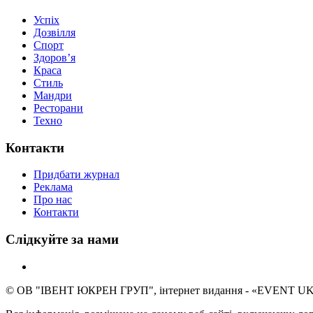
Успіх
Дозвілля
Спорт
Здоров’я
Краса
Стиль
Мандри
Ресторани
Техно
Контакти
Придбати журнал
Реклама
Про нас
Контакти
Слідкуйте за нами
© ОВ "ІВЕНТ ЮКРЕН ГРУП", інтернет видання - «EVENT UKR