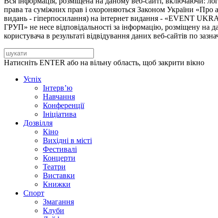
Вся інформація, розміщена на даному веб-сайті, включаючи: лого
права та суміжних прав і охороняються Законом України «Про а
видань - гіперпосилання) на інтернет видання - «EVENT UKRA
ГРУП» не несе відповідальності за інформацію, розміщену на дан
користувача в результаті відвідування даних веб-сайтів по зазн
Натисніть ENTER або на вільну область, щоб закрити вікно
Успіх
Інтерв’ю
Навчання
Конференції
Ініціатива
Дозвілля
Кіно
Вихідні в місті
Фестивалі
Концерти
Театри
Виставки
Книжки
Спорт
Змагання
Клуби