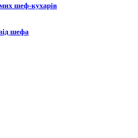
домих шеф-кухарів
від шефа