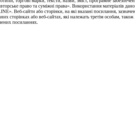
типи, торгові марки, тексти, назви, зміст, програмне забезпеченн
вторське право та суміжні права». Використання матеріалів дано
INE». Веб-сайти або сторінки, на які вказані посилання, заз
их сторінках або веб-сайтах, які належать третім особам, також 
ачених посиланнях.