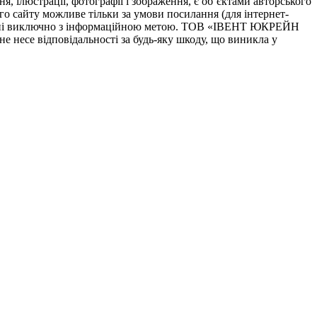
я, ілюстрації, фотографії і зображення, є об’єктами авторського
го сайту можливе тільки за умови посилання (для інтернет-
начені виключно з інформаційною метою. ТОВ «ІВЕНТ ЮКРЕЙН
не несе відповідальності за будь-яку шкоду, що виникла у