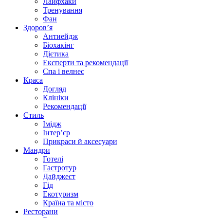
Лайфхаки
Тренування
Фан
Здоров’я
Антиейдж
Біохакінг
Дієтика
Експерти та рекомендації
Спа i велнес
Краса
Догляд
Клініки
Рекомендації
Стиль
Імідж
Інтер’єр
Прикраси й аксесуари
Мандри
Готелі
Гастротур
Дайджест
Гід
Екотуризм
Країна та місто
Ресторани