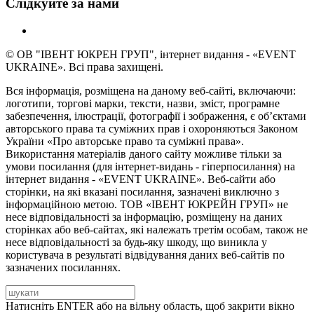
Слідкуйте за нами
© ОВ "ІВЕНТ ЮКРЕН ГРУП", інтернет видання - «EVENT
UKRAINE». Всі права захищені.
Вся інформація, розміщена на даному веб-сайті, включаючи:
логотипи, торгові марки, тексти, назви, зміст, програмне
забезпечення, ілюстрації, фотографії і зображення, є об’єктами
авторського права та суміжних прав і охороняються Законом
України «Про авторське право та суміжні права».
Використання матеріалів даного сайту можливе тільки за
умови посилання (для інтернет-видань - гіперпосилання) на
інтернет видання - «EVENT UKRAINE». Веб-сайти або
сторінки, на які вказані посилання, зазначені виключно з
інформаційною метою. ТОВ «ІВЕНТ ЮКРЕЙН ГРУП» не
несе відповідальності за інформацію, розміщену на даних
сторінках або веб-сайтах, які належать третім особам, також не
несе відповідальності за будь-яку шкоду, що виникла у
користувача в результаті відвідування даних веб-сайтів по
зазначених посиланнях.
Натисніть ENTER або на вільну область, щоб закрити вікно