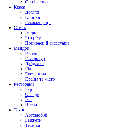
Спа i велнес
Краса
Догляд
Клініки
Рекомендації
Стиль
Імідж
Інтер’єр
Прикраси й аксесуари
Мандри
Готелі
Гастротур
Дайджест
Гід
Екотуризм
Країна та місто
Ресторани
Бар
Огляди
Їжа
Шефи
Техно
Автомобілі
Гаджети
Техніка