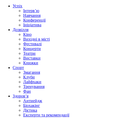
Успіх
Інтерв’ю
Навчання
Конференції
Ініціатива
Дозвілля
Кіно
Вихідні в місті
Фестивалі
Концерти
Театри
Виставки
Книжки
Спорт
Змагання
Клуби
Лайфхаки
Тренування
Фан
Здоров’я
Антиейдж
Біохакінг
Дієтика
Експерти та рекомендації