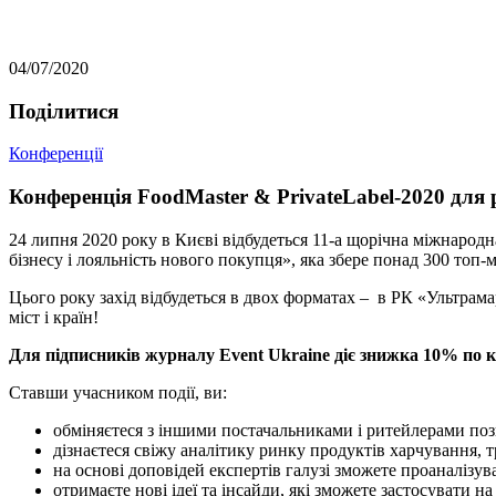
04/07/2020
Подiлитися
Конференції
Конференція FoodMaster & PrivateLabel-2020 для 
24 липня 2020 року в Києві відбудеться 11-а щорічна міжнародн
бізнесу і лояльність нового покупця», яка збере понад 300 топ
Цього року захід відбудеться в двох форматах – в РК «Ультрам
міст і країн!
Для підписників журналу Event Ukraine діє знижка 10% по к
Ставши учасником події, ви:
обміняєтеся з іншими постачальниками і ритейлерами поз
дізнаєтеся свіжу аналітику ринку продуктів харчування, т
на основі доповідей експертів галузі зможете проаналізув
отримаєте нові ідеї та інсайди, які зможете застосувати на