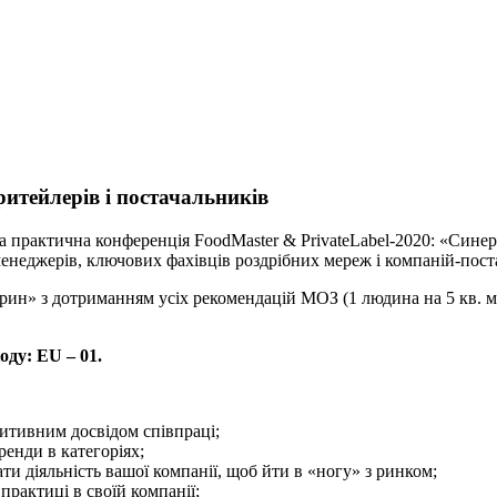
ритейлерів і постачальників
а практична конференція FoodMaster & PrivateLabel-2020: «Синерг
-менеджерів, ключових фахівців роздрібних мереж і компаній-пост
арин» з дотриманням усіх рекомендацій МОЗ (1 людина на 5 кв. м
оду: EU – 01.
итивним досвідом співпраці;
ренди в категоріях;
ати діяльність вашої компанії, щоб йти в «ногу» з ринком;
 практиці в своїй компанії;