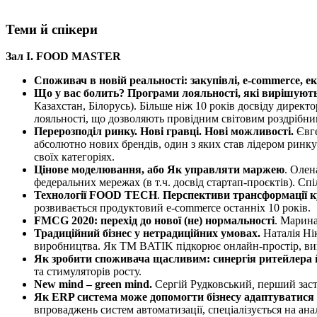
Теми й спікери
Зал І. FOOD MASTER
Споживач в новій реальності: закупівлі, e-commerce, е
Що у вас болить? Програми лояльності, які вирішують 
Казахстан, Білорусь). Більше ніж 10 років досвіду директо
лояльності, що дозволяють провідним світовим роздрібни
Перерозподіл ринку. Нові гравці. Нові можливості.
Євге
абсолютно нових брендів, один з яких став лідером ринку 
своїх категоріях.
Цінове моделювання, або Як управляти маржею
. Олен
федеральних мережах (в т.ч. досвід стартап-проєктів). Спі
Технології FOOD TECH
.
Перспективи трансформації 
розвивається продуктовий e-commerce останніх 10 років.
FMCG 2020: перехід до нової (не) нормальності
. Марина
Традиційний бізнес у нетрадиційних умовах.
Наталія Нік
виробництва. Як ТМ BATIK підкорює онлайн-простір, вик
Як зробити споживача щасливим: синергія ритейлера 
та стимуляторів росту.
New mind – green mind.
Сергій Рудковський
,
перший зас
Як ERP система може допомогти бізнесу адаптуватися д
впроваджень систем автоматизації, спеціалізується на анал