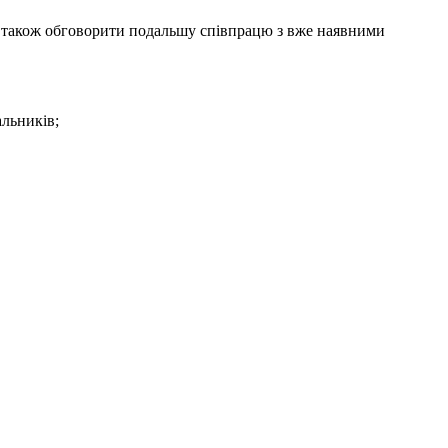
а також обговорити подальшу співпрацю з вже наявними
альників;