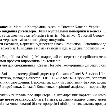
кономія
. Марина Костроміна, Account Director Kantar в Україні.
завдання ритейлера. Зміна купівельної поведінки в кейсах.
Ка
ра з маркетингу ритейлерів-гігантів «Магніт», «X5 Retail Group»,
м мережам змінити поведінку покупців.
н Разуваєв, маркетинг-директор Snack Production. Основними д
всього за 10 місяців з моменту появи ідеї, а ще два протягом 3-х
а Воробйова (Online), Міжнародний експерт з категорійного мен
льні проєкти виробників і ритейлерів.
культури споживання.
Євген Нетреба, комерційний директор серв
 Забарило, комерційний директор Consumer Panel & Services Ukra
ітенко, managing director ТОВ СП «Соломія». Гнучкість, запорука
лики сьогодення. Персонал як єдиний стабільний фактор: досвід
й виробника.
Олексій Коваленко, керівний акціонер і творець б
тупник генерального директора «Житомирський картонний комбі
о нової реальності.
Ольга Тугаева, керівник відділу бізнес-ан
ізі та моделюванні бізнес-процесів і підборі оптимальних програм