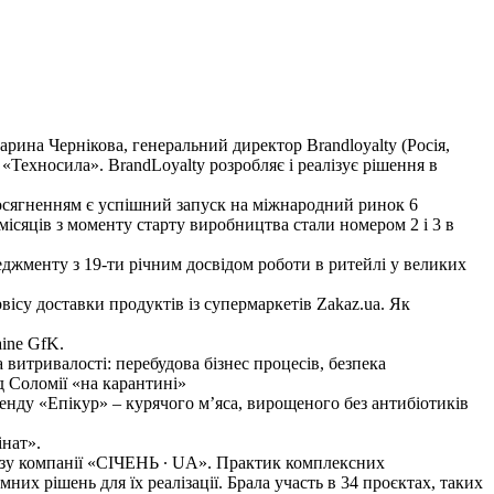
рина Чернікова, генеральний директор Brandloyalty (Росія,
 «Техносила». BrandLoyalty розробляє і реалізує рішення в
осягненням є успішний запуск на міжнародний ринок 6
 місяців з моменту старту виробництва стали номером 2 і 3 в
еджменту з 19-ти річним досвідом роботи в ритейлі у великих
ісу доставки продуктів із супермаркетів Zakaz.ua. Як
ine GfK.
 витривалості: перебудова бізнес процесів, безпека
 Соломії «на карантині»
ренду «Епікур» – курячого м’яса, вирощеного без антибіотиків
нат».
алізу компанії «СІЧЕНЬ ∙ UA». Практик комплексних
них рішень для їх реалізації. Брала участь в 34 проєктах, таких