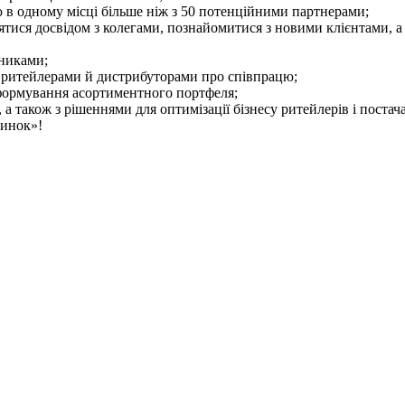
 в одному місці більше ніж з 50 потенційними партнерами;
тися досвідом з колегами, познайомитися з новими клієнтами, 
ьниками;
 з ритейлерами й дистрибуторами про співпрацю;
 формування асортиментного портфеля;
 а також з рішеннями для оптимізації бізнесу ритейлерів і постач
винок»!