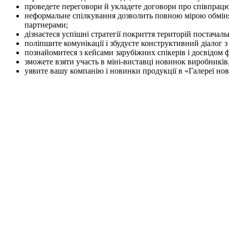
проведете переговори й укладете договори про співпрацю
неформальне спілкування дозволить повною мірою обміня
партнерами;
дізнаєтеся успішні стратегії покриття територій постачал
поліпшите комунікації і збудуєте конструктивний діалог
познайомитеся з кейсами зарубіжних спікерів і досвідом
зможете взяти участь в міні-виставці новинок виробників,
уявите вашу компанію і новинки продукції в «Галереї но