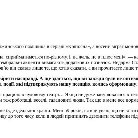
іжинського поміщика в серіалі «Кріпосна», а восени зіграє моно
ана, сприйматиметься по-різному, і, на жаль, не в плюс мені», — 
и, тембральні акценти вимагають додаткових позначок. Недарма С
’ю він сказав лише те, що хотів сказати, а ви прочитаєте лише т
вірити насправді. А ще здається, що ви завжди були не-опти
я, події, які підтверджують нашу позицію, колись сформовану.
а, я працюю в чудовому театрі… Якщо не дуже занурюватися в теа
 теж роботящі, веселі, талановиті люди. Так що в мене все норма
 не буде ідеальної країни. Мені 59 років, і я відчуваю, що не вст
ву до того часу, коли в людей припинять дзвонити телефони під ч