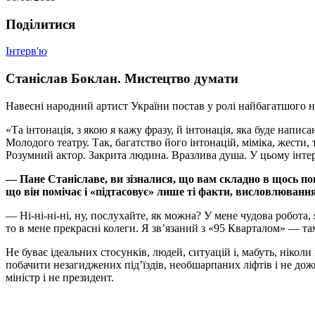
Подiлитися
Інтерв'ю
Станіслав Боклан. Мистецтво думати
Навесні народний артист України постав у ролі найбагатшого н
«Та інтонація, з якою я кажу фразу, й інтонація, яка буде напис
Молодого театру. Так, багатство його інтонацій, міміка, жест
Розумний актор. Закрита людина. Вразлива душа. У цьому інтерв
— Пане Станіславе, ви зізналися, що вам складно в щось по
що він помічає і «підтасовує» лише ті факти, висловлюванн
— Ні-ні-ні-ні, ну, послухайте, як можна? У мене чудова робот
то в мене прекрасні колеги. Я зв’язаний з «95 Кварталом» — там
Не буває ідеальних стосунків, людей, ситуацій і, мабуть, ніколи
побачити незагиджених під’їздів, необшарпаних ліфтів і не дожи
міністр і не президент.