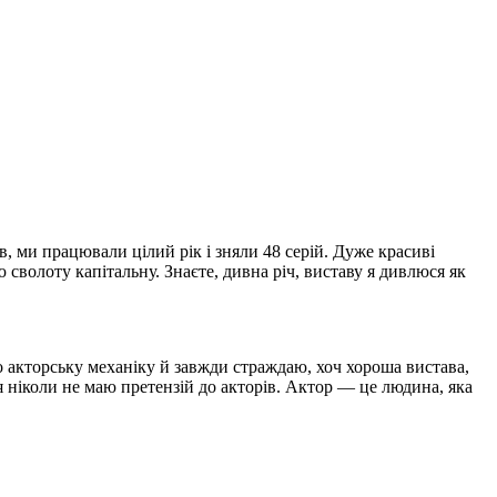
в, ми працювали цілий рік і зняли 48 серій. Дуже красиві
 сволоту капітальну. Знаєте, дивна річ, виставу я дивлюся як
про акторську механіку й завжди страждаю, хоч хороша вистава,
 я ніколи не маю претензій до акторів. Актор — це людина, яка