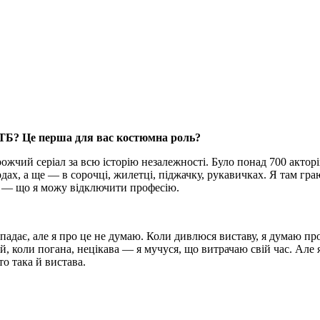
 СТБ? Це перша для вас костюмна роль?
ожчий серіал за всю історію незалежності. Було понад 700 акторі
дах, а ще — в сорочці, жилетці, піджачку, рукавичках. Я там граю
юс — що я можу відключити професію.
тло падає, але я про це не думаю. Коли дивлюся виставу, я думаю 
ий, коли погана, нецікава — я мучуся, що витрачаю свій час. Але
о така й вистава.