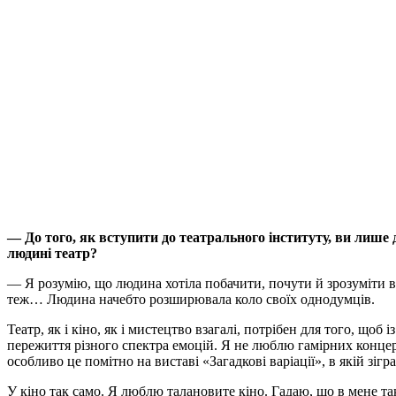
— До того, як вступити до театрального інституту, ви лише д
людині театр?
— Я розумію, що людина хотіла побачити, почути й зрозуміти в т
теж… Людина начебто розширювала коло своїх однодумців.
Театр, як і кіно, як і мистецтво взагалі, потрібен для того, що
пережиття різного спектра емоцій. Я не люблю гамірних концерт
особливо це помітно на виставі «Загадкові варіації», в якій зігра
У кіно так само. Я люблю талановите кіно. Гадаю, що в мене та