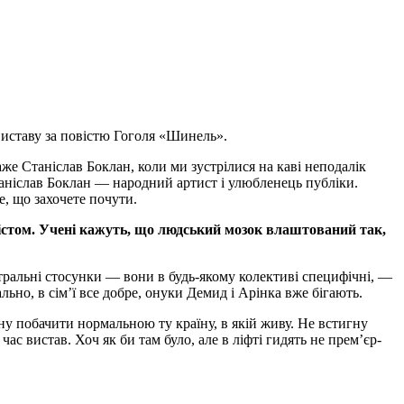
виставу за повістю Гоголя «Шинель».
каже Станіслав Боклан, коли ми зустрілися на каві неподалік
таніслав Боклан — народний артист і улюбленець публіки.
е, що захочете почути.
містом. Учені кажуть, що людський мозок влаштований так,
тральні стосунки — вони в будь-якому колективі специфічні, —
льно, в сім’ї все добре, онуки Демид і Арінка вже бігають.
игну побачити нормальною ту країну, в якій живу. Не встигну
ас вистав. Хоч як би там було, але в ліфті гидять не прем’єр-