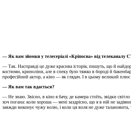
— Як вам зйомки у телесеріалі «Кріпосна» від телеканалу
— Так. Насправді це дуже красива історія, пишуть, що й найдор
костюми, криноліни, але в спеку було тяжко в бороді й бакенбар
професійний актор, а кіно — як глядач. І в цьому великий пл
— Як вам так вдається?
— Не знаю. Звісно, в кіно я бачу, де камера стоїть, звідки сві
хоч погана: коли хороша — мені заздрісно, що я в ній не задіян
завжди виконує чужу волю, і коли ця воля не дуже талановита, т