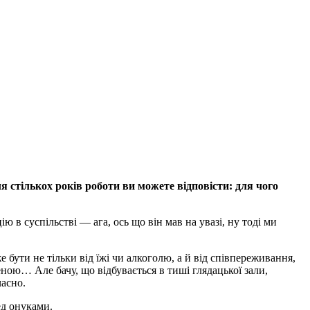
ля стількох років роботи ви можете відповісти: для чого
 в суспільстві — ага, ось що він мав на увазі, ну тоді ми
е бути не тільки від їжі чи алкоголю, а й від співпереживання,
еною… Але бачу, що відбувається в тиші глядацької зали,
часно.
ед онуками.