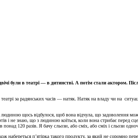
вічі були в театрі — в дитинстві. А потім стали актором. Піс
еатрі за радянських часів — натяк. Натяк на владу чи на ситуацію
б із людиною щось відбулося, щоб вона відчула, що задоволення мож
ів і не знаю, що з людиною коїться, коли вона стрибає перед сц
в понад 120 разів. Я бачу сльози, або сміх, або сміх і сльози одно
кож набереться п’ятірка такого продукту, за який не соромно пер