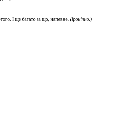
того. І ще багато за що, напевне.
(Іронічно.)