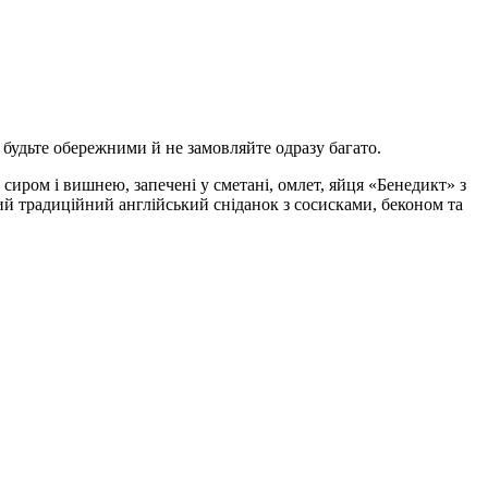
 будьте обережними й не замовляйте одразу багато.
сиром і вишнею, запечені у сметані, омлет, яйця «Бенедикт» з
й традиційний англійський сніданок з сосисками, беконом та