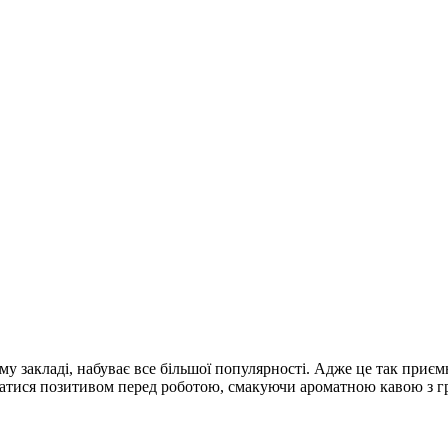
у закладі, набуває все більшої популярності. Адже це так приємн
жатися позитивом перед роботою, смакуючи ароматною кавою з г