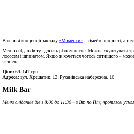
В основі концепції закладу
«
Моменти
»
– сімейні цінності, а т
Меню сніданків тут досить різноманітне. Можна скуштувати тра
лососем і шпинатом. Якщо ж хочеться чогось ситнішого – можн
яєчнею.
Ціни:
69–147 грн
Адреса:
вул. Хрещатик, 13; Русанівська набережна, 10
Milk Bar
Меню сніданків діє з 8:00 до 11:30 – з Вт по Пт; протягом усьог