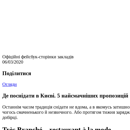
Офіційні фейсбук-сторінки закладів
06/03/2020
Подiлитися
Огляди
Де поснідати в Києві. 5 найсмачніших пропозицій
Останнім часом традиція снідати не вдома, а в якомусь затишном
чогось смачненького й незвичного. Або протягом тижня заряд
добірці.
Très Branché – restaurant à la mode