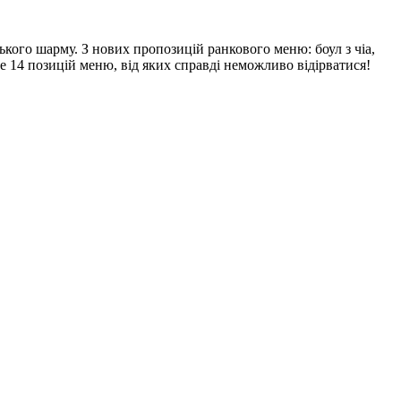
зького шарму. З нових пропозицій ранкового меню: боул з чіа,
е 14 позицій меню, від яких справді неможливо відірватися!