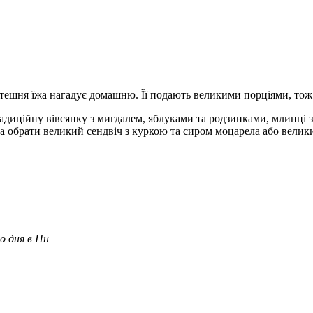
амтешня їжа нагадує домашню. Її подають великими порціями, тож
диційну вівсянку з мигдалем, яблуками та родзинками, млинці з 
а обрати великий сендвіч з куркою та сиром моцарела або велики
о дня в
Пн