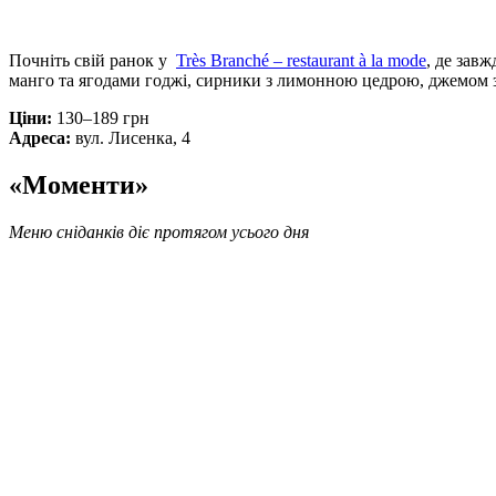
Почніть свій ранок у
Très Branché – restaurant à la mode
, де зав
манго та ягодами годжі, сирники з лимонною цедрою, джемом з к
Ціни:
130–189 грн
Адреса:
вул. Лисенка, 4
«
Моменти»
Меню сніданків діє протягом усього дня