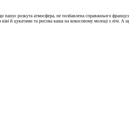
жди панує розкута атмосфера, не позбавлена ​​справжнього францу
іві й цукатами та рисова каша на кокосовому молоці з лічі. А щ