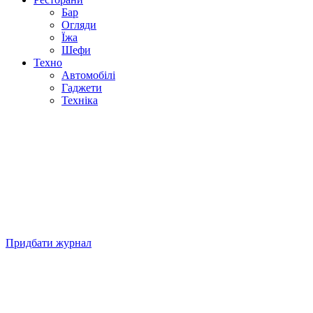
Бар
Огляди
Їжа
Шефи
Техно
Автомобілі
Гаджети
Техніка
Придбати журнал
Підписуйтесь на нашу Facebook-сторінку!