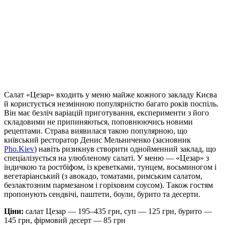
Салат «Цезар» входить у меню майже кожного закладу Києва
й користується незмінною популярністю багато років поспіль.
Він має безліч варіацій приготування, експерименти з його
складовими не припиняються, поповнюючись новими
рецептами. Страва виявилася такою популярною, що
київський ресторатор Денис Мельниченко (засновник
Pho.Kiev
) навіть ризикнув створити однойменний заклад, що
спеціалізується на улюбленому салаті. У меню — «Цезар» з
індичкою та ростбіфом, із креветками, тунцем, восьминогом і
вегетаріанський (з авокадо, томатами, римським салатом,
безлактозним пармезаном і горіховим соусом). Також гостям
пропонують сендвічі, паштети, боули, бурито та десерти.
Ціни:
салат Цезар — 195–435 грн, суп — 125 грн, бурито —
145 грн, фірмовий десерт — 85 грн