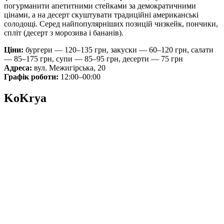
погурманити апетитними стейками за демократичними
цінами, а на десерт скуштувати традиційні американські
солодощі. Серед найпопулярніших позицій чизкейк, пончики,
спліт (десерт з морозива і бананів).
Ціни:
бургери — 120–135 грн, закуски — 60–120 грн, салати
— 85–175 грн, супи — 85–95 грн, десерти — 75 грн
Адреса:
вул. Межигірська, 20
Графік роботи:
12:00–00:00
KoKrya