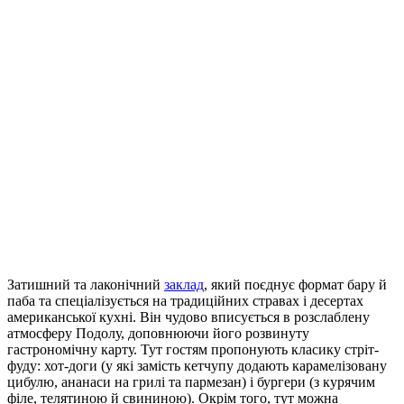
Затишний та лаконічний
заклад
, який поєднує формат бару й
паба та спеціалізується на традиційних стравах і десертах
американської кухні. Він чудово вписується в розслаблену
атмосферу Подолу, доповнюючи його розвинуту
гастрономічну карту. Тут гостям пропонують класику стріт-
фуду: хот-доги (у які замість кетчупу додають карамелізовану
цибулю, ананаси на грилі та пармезан) і бургери (з курячим
філе, телятиною й свининою). Окрім того, тут можна