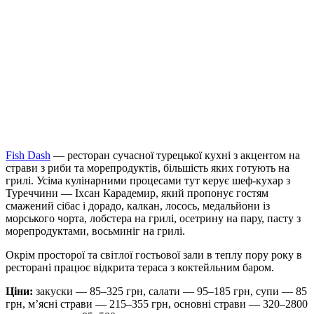
Fish Dash
— ресторан сучасної турецької кухні з акцентом на
страви з риби та морепродуктів, більшість яких готують на
грилі. Усіма кулінарними процесами тут керує шеф-кухар з
Туреччини — Іхсан Карадемир, який пропонує гостям
смажений сібас і дорадо, калкан, лосось, медальйони із
морського чорта, лобстера на грилі, осетрину на пару, пасту з
морепродуктами, восьминіг на грилі.
Окрім просторої та світлої гостьової зали в теплу пору року в
ресторані працює відкрита тераса з коктейльним баром.
Ціни:
закуски — 85–325 грн, салати — 95–185 грн, супи — 85
грн, м’ясні страви — 215–355 грн, основні страви — 320–2800