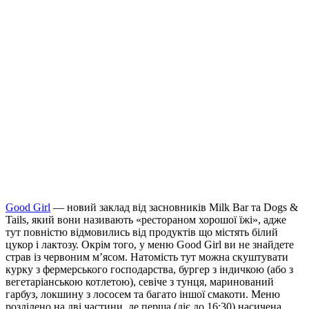
Good Girl
— новий заклад від засновників Milk Bar та Dogs &
Tails, який вони називають «рестораном хорошої їжі», адже
тут повністю відмовились від продуктів що містять білий
цукор і лактозу. Окрім того, у меню Good Girl ви не знайдете
страв із червоним м’ясом. Натомість тут можна скуштувати
курку з фермерського господарства, бургер з індичкою (або з
вегетаріанською котлетою), севіче з тунця, маринований
гарбуз, локшину з лососем та багато іншої смакоти. Меню
розділено на дві частини, де перша (діє до 16:30) насичена