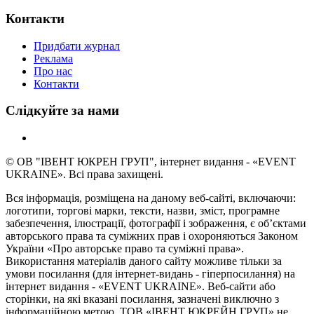
Контакти
Придбати журнал
Реклама
Про нас
Контакти
Слідкуйте за нами
© ОВ "ІВЕНТ ЮКРЕН ГРУП", інтернет видання - «EVENT
UKRAINE». Всі права захищені.
Вся інформація, розміщена на даному веб-сайті, включаючи:
логотипи, торгові марки, тексти, назви, зміст, програмне
забезпечення, ілюстрації, фотографії і зображення, є об’єктами
авторського права та суміжних прав і охороняються Законом
України «Про авторське право та суміжні права».
Використання матеріалів даного сайту можливе тільки за
умови посилання (для інтернет-видань - гіперпосилання) на
інтернет видання - «EVENT UKRAINE». Веб-сайти або
сторінки, на які вказані посилання, зазначені виключно з
інформаційною метою. ТОВ «ІВЕНТ ЮКРЕЙН ГРУП» не