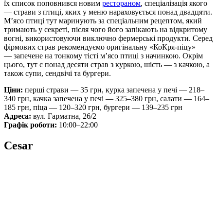
їх список поповнився новим
рестораном
, спеціалізація якого
— страви з птиці, яких у меню нараховується понад двадцяти.
М’ясо птиці тут маринують за спеціальним рецептом, який
тримають у секреті, після чого його запікають на відкритому
вогні, використовуючи виключно фермерські продукти. Серед
фірмових страв рекомендуємо оригінальну «КоКря-піцу»
— запечене на тонкому тісті м’ясо птиці з начинкою. Окрім
цього, тут є понад десяти страв з куркою, шість — з качкою, а
також супи, сендвічі та бургери.
Ціни:
перші страви — 35 грн, курка запечена у печі — 218–
340 грн, качка запечена у печі — 325–380 грн, салати — 164–
185 грн, піца — 120–320 грн, бургери — 139–235 грн
Адреса:
вул. Гарматна, 26/2
Графік роботи:
10:00–22:00
Cesar