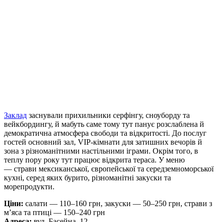
Заклад
заснували прихильники серфінгу, сноуборду та
вейкбордингу, й мабуть саме тому тут панує розслаблена й
демократична атмосфера свободи та відкритості. До послуг
гостей основний зал, VIP-кімнати для затишних вечорів й
зона з різноманітними настільними іграми. Окрім того, в
теплу пору року тут працює відкрита тераса. У меню
— страви мексиканської, європейської та середземноморської
кухні, серед яких бурито, різноманітні закуски та
морепродукти.
Ціни:
салати — 110–160 грн, закуски — 50–250 грн, страви з
м’яса та птиці — 150–240 грн
Адреса:
вул. Басейна, 12