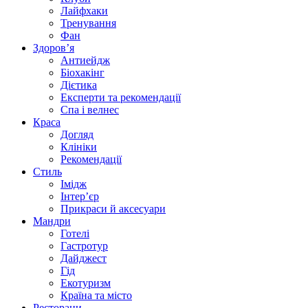
Лайфхаки
Тренування
Фан
Здоров’я
Антиейдж
Біохакінг
Дієтика
Експерти та рекомендації
Спа i велнес
Краса
Догляд
Клініки
Рекомендації
Стиль
Імідж
Інтер’єр
Прикраси й аксесуари
Мандри
Готелі
Гастротур
Дайджест
Гід
Екотуризм
Країна та місто
Ресторани