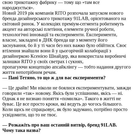
свою трикотажну фабрику — тому що «там все
народжується».
Новий 2019 рік компанія RITO розпочала запуском нового
бренда дизайнерського трикотажу 91LAB, орієнтованого на
світовий ринок. У колекціях преміум-сегмента робитимуть
акцент на авторські плетіння, елементи ручної роботи,
технологічні інновації та експерименти. Експерименти,
власне, закладені в ДНК бренда ще з моменту його
заснування, бо й у ті часи без них важко було обійтися. Своє
втілення знайшли вони й у цьогорічній колаборації з
дизайнеркою Ксенією Шнайдер, яка використала виробничі
залишки RITO у своїх светрах і сукнях,
пропагуючи концепцію апсайклінгу — тобто надання другого
життя непотрібним речам.
— Пані Тетяно, то що ж для вас експерименти?
— Це драйв! Ми ніколи не боялися експериментувати, завжди
говорили «так» новому. Якісь були успішними, якісь — ні.
Однак я не визнаю поняття «помилка». Такого в житті не
буває. Це все просто кроки, які ведуть до чогось більшого.
Коли щось не спрацьовує, як було задумано, потрібно просто
усвідомити, що то не твоє.
— Розкажіть про ваш останній витвір, бренд 91LAB.
Чому
така назва?