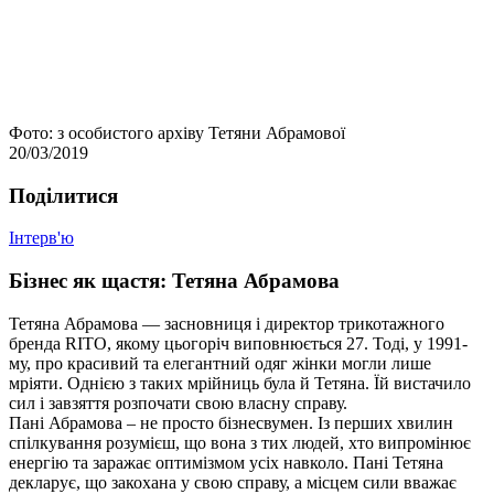
Фото: з особистого архiву Тетяни Абрамової
20/03/2019
Подiлитися
Інтерв'ю
Бiзнес як щастя: Тетяна Абрамова
Тетяна Абрамова — засновниця і директор трикотажного
бренда RITO, якому цьогоріч виповнюється 27. Тоді, у 1991-
му, про красивий та елегантний одяг жінки могли лише
мріяти. Однією з таких мрійниць була й Тетяна. Їй вистачило
сил і завзяття розпочати свою власну справу.
Пані Абрамова – не просто бізнесвумен. Із перших хвилин
спілкування розумієш, що вона з тих людей, хто випромінює
енергію та заражає оптимізмом усіх навколо. Пані Тетяна
декларує, що закохана у свою справу, а місцем сили вважає