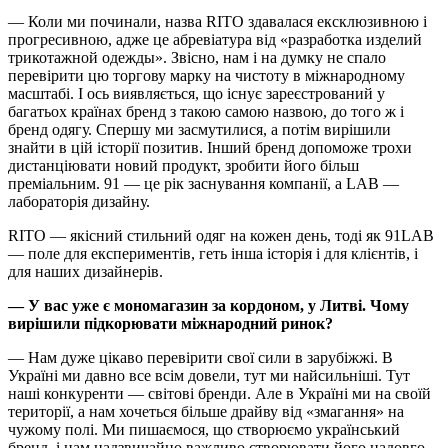
— Коли ми починали, назва RITO здавалася ексклюзивною і
прогресивною, адже це абревіатура від «разработка изделий
трикотажной одежды». Звісно, нам і на думку не спало
перевірити цю торгову марку на чистоту в міжнародному
масштабі. І ось виявляється, що існує зареєстрований у
багатьох країнах бренд з такою самою назвою, до того ж і
бренд одягу. Спершу ми засмутилися, а потім вирішили
знайти в цій історії позитив. Інший бренд допоможе трохи
дистанціювати новий продукт, зробити його більш
преміальним. 91 — це рік заснування компанії, а LAB —
лабораторія дизайну.
RITO — якісний стильний одяг на кожен день, тоді як 91LAB
— поле для експериментів, геть інша історія і для клієнтів, і
для наших дизайнерів.
— У вас уже є мономагазин за кордоном, у Литві. Чому
вирішили підкорювати міжнародний ринок?
— Нам дуже цікаво перевірити свої сили в зарубіжжі. В
Україні ми давно все всім довели, тут ми найсильніші. Тут
наші конкуренти — світові бренди. Але в Україні ми на своїй
території, а нам хочеться більше драйву від «змагання» на
чужому полі. Ми пишаємося, що створюємо український
бренд, і нам надзвичайно важливо створювати його надовго.