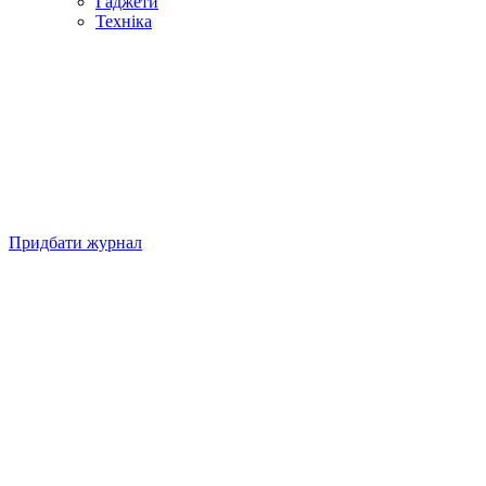
Гаджети
Техніка
Придбати журнал
Підписуйтесь на нашу Facebook-сторінку!