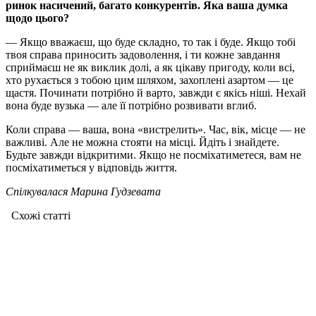
ринок насичений, багато конкурентів. Яка ваша думка
щодо цього?
— Якщо вважаєш, що буде складно, то так і буде. Якщо тобі
твоя справа приносить задоволення, і ти кожне завдання
сприймаєш не як виклик долі, а як цікаву пригоду, коли всі,
хто рухається з тобою цим шляхом, захоплені азартом — це
щастя. Починати потрібно й варто, завжди є якісь ніші. Нехай
вона буде вузька — але її потрібно розвивати вглиб.
Коли справа — ваша, вона «вистрелить». Час, вік, місце — не
важливі. Але не можна стояти на місці. Йдіть і знайдете.
Будьте завжди відкритими. Якщо не посміхатиметеся, вам не
посміхатиметься у відповідь життя.
Спілкувалася Марина Гудзевата
Схожі статтi