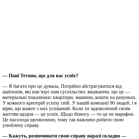
— Пані Тетяно, що для вас успіх?
— Я багато про це думала. Потрібно абстрагуватися від
шаблонів, які нав’язує нам суспільство, вважаючи, що це —
матеріальні показники: квартири, машини, кошти на рахунках.
У кожного критерій успіху свій. У нашій компанії 90 людей, і я
вірю, що кожен з них успішний. Коли ти задоволений своїм
життям щодня — це успіх. Щодо бізнесу — то це не марафон.
Це насолода щохвилини, тому так важливо робити свою
улюблену справу.
— Кажуть, розпочинати свою справу наразі складно —