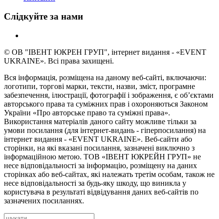
Слідкуйте за нами
© ОВ "ІВЕНТ ЮКРЕН ГРУП", інтернет видання - «EVENT
UKRAINE». Всі права захищені.
Вся інформація, розміщена на даному веб-сайті, включаючи:
логотипи, торгові марки, тексти, назви, зміст, програмне
забезпечення, ілюстрації, фотографії і зображення, є об’єктами
авторського права та суміжних прав і охороняються Законом
України «Про авторське право та суміжні права».
Використання матеріалів даного сайту можливе тільки за
умови посилання (для інтернет-видань - гіперпосилання) на
інтернет видання - «EVENT UKRAINE». Веб-сайти або
сторінки, на які вказані посилання, зазначені виключно з
інформаційною метою. ТОВ «ІВЕНТ ЮКРЕЙН ГРУП» не
несе відповідальності за інформацію, розміщену на даних
сторінках або веб-сайтах, які належать третім особам, також не
несе відповідальності за будь-яку шкоду, що виникла у
користувача в результаті відвідування даних веб-сайтів по
зазначених посиланнях.