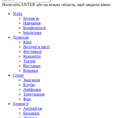
Натисніть ENTER або на вільну область, щоб закрити вікно
Успіх
Інтерв’ю
Навчання
Конференції
Ініціатива
Дозвілля
Кіно
Вихідні в місті
Фестивалі
Концерти
Театри
Виставки
Книжки
Спорт
Змагання
Клуби
Лайфхаки
Тренування
Фан
Здоров’я
Антиейдж
Біохакінг
Дієтика