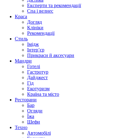
Експерти та рекомендації
Спа i велнес
Краса
Догляд
Клініки
Рекомендації
Стиль
Імідж
Інтер’єр
Прикраси й аксесуари
Мандри
Готелі
Гастротур
Дайджест
Гід
Екотуризм
Країна та місто
Ресторани
Бар
Огляди
Їжа
Шефи
Техно
Автомобілі