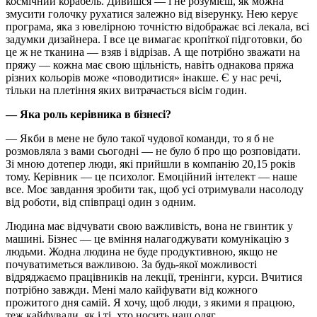
космічний корабель. Дивишся — і не розумієш, як можна
змусити голочку рухатися залежно від візерунку. Нею керує
програма, яка з ювелірною точністю відображає всі лекала, всі
задумки дизайнера. І все це вимагає кропіткої підготовки, бо
це ж не тканина — взяв і відрізав. А ще потрібно зважати на
пряжу — кожна має свою щільність, навіть однакова пряжа
різних кольорів може «поводитися» інакше. Є у нас речі,
тільки на плетіння яких витрачається вісім годин.
— Яка роль керівника в бізнесі?
— Якби в мене не було такої чудової команди, то я б не
розмовляла з вами сьогодні — не було б про що розповідати.
Зі мною дотепер люди, які прийшли в компанію 20,15 років
тому. Керівник — це психолог. Емоційний інтелект — наше
все. Моє завдання зробити так, щоб усі отримували насолоду
від роботи, від співпраці один з одним.
Людина має відчувати свою важливість, вона не гвинтик у
машині. Бізнес — це вміння налагоджувати комунікацію з
людьми. Жодна людина не буде продуктивною, якщо не
почуватиметься важливою. За будь-якої можливості
відряджаємо працівників на лекції, тренінги, курси. Вчитися
потрібно завжди. Мені мало кайфувати від кожного
прожитого дня самій. Я хочу, щоб люди, з якими я працюю,
теж кайфували, як і ті, хто носить наш одяг.