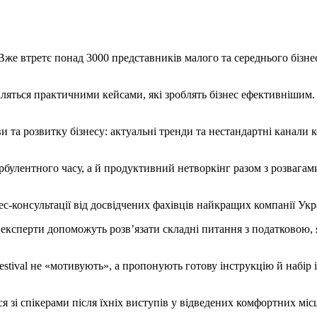
. Вже втретє понад 3000 представників малого та середнього бізн
іляться практичними кейсами, які зроблять бізнес ефективнішим
та розвитку бізнесу: актуальні тренди та нестандартні канали к
турбулентного часу, а й продуктивний нетворкінг разом з розваг
с-консультації від досвідчених фахівців найкращих компанії Укра
експерти допоможуть розв’язати складні питання з податковою,
Festival не «мотивують», а пропонують готову інструкцію й набір
 зі спікерами після їхніх виступів у відведених комфортних місц