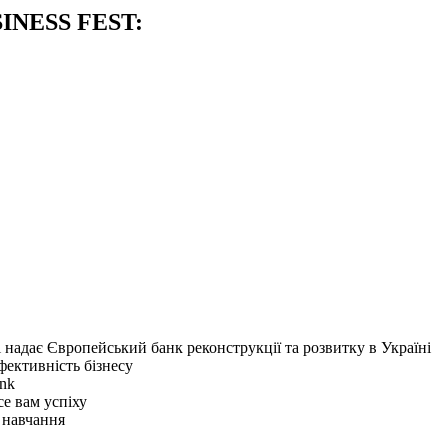
INESS FEST:
і надає Європейський банк реконструкції та розвитку в Україні
фективність бізнесу
ank
е вам успіху
 навчання