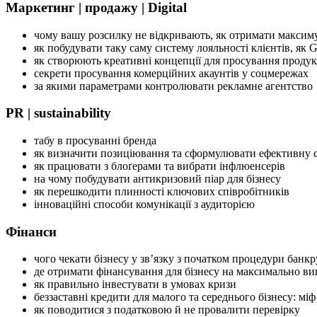
Маркетинг | продажу | Digital
чому вашу розсилку не відкривають, як отримати максим
як побудувати таку саму систему лояльності клієнтів, як 
як створюють креативні концепції для просування продукт
секрети просування комерційних акаунтів у соцмережах
за якими параметрами контролювати рекламне агентство
PR | sustainability
табу в просуванні бренда
як визначити позиціювання та сформулювати ефективну 
як працювати з блоґерами та вибрати інфлюенсерів
на чому побудувати антикризовий піар для бізнесу
як перешкодити плинності ключових співробітників
інноваційні способи комунікації з аудиторією
Фінанси
чого чекати бізнесу у зв’язку з початком процедури банкр
де отримати фінансування для бізнесу на максимально ви
як правильно інвестувати в умовах кризи
беззаставні кредити для малого та середнього бізнесу: міф
як поводитися з податковою й не провалити перевірку