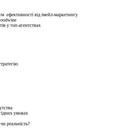
ум
ефективності від імейл-маркетингу
Goodwine
ів у топ-агентствах
стратегію
утства
гідних умовах
 чи реальність?