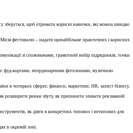
есу зберуться, щоб отримати корисні навички, які можна швидко
. Місія фестивалю – надати щонайбільше практичних і корисних
омунікації зі споживачами, грамотний вибір підрядників, точки
ами: фуд-кортами, неординарними фотозонами, музичною
їни в чотирьох сферах: фінанси, маркетинг, HR, захист бізнесу.
 як розширити ринки збуту, як припинити зливати рекламний
 інструментів, як діяти в конкретних типових і нетипових для
ях в окремій зоні.