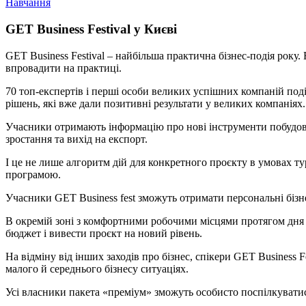
Навчання
GET Business Festival у Києві
GET Business Festival – найбільша практична бізнес-подія року
впровадити на практиці.
70 топ-експертів і перші особи великих успішних компаній под
рішень, які вже дали позитивні результати у великих компаніях.
Учасники отримають інформацію про нові інструменти побудови 
зростання та вихід на експорт.
І це не лише алгоритм дій для конкретного проєкту в умовах 
програмою.
Учасники GET Business fest зможуть отримати персональні бізне
В окремій зоні з комфортними робочими місцями протягом дня 
бюджет і вивести проєкт на новий рівень.
На відміну від інших заходів про бізнес, спікери GET Business 
малого й середнього бізнесу ситуаціях.
Усі власники пакета «преміум» зможуть особисто поспілкуватися