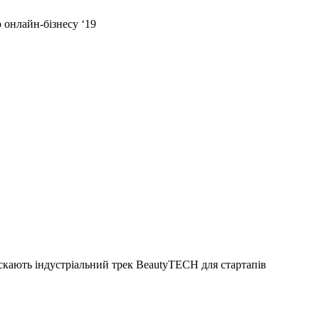
 онлайн-бізнесу ‘19
пускають індустріальний трек BeautyTECH для стартапів