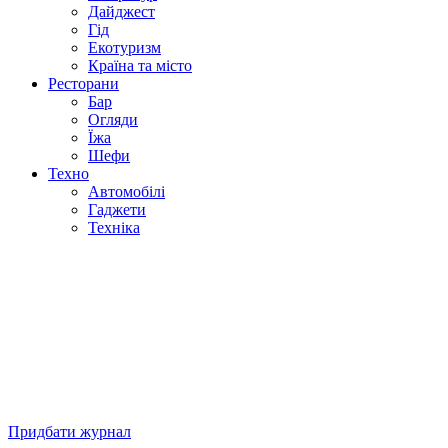
Дайджест
Гід
Екотуризм
Країна та місто
Ресторани
Бар
Огляди
Їжа
Шефи
Техно
Автомобілі
Гаджети
Техніка
Придбати журнал