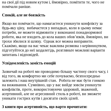
на свої дії під новим кутом і, ймовірно, помітити те, чого не
помічали раніше.
Спокій, але не боязкість
Якщо ви помічаєте, що намагаєтеся уникнути конфлікту за
будь-яку ціну, вибачаєтеся у випадках, коли в цьому немає
потреби, не можете відмовити у виконанні понаднормової
роботи, яка не входить до кола ваших обов’язків, ймовірно, ви
трохи збилися зі шляху. Однак все можна виправити.
Скажімо, якщо на вас чекає важлива розмова з керівництвом,
підготуйтеся до неї заздалегідь, розгляньте можливі варіанти
запитань і відповідей.
Усвідомленість замість емоцій
Зазвичай на роботі ми проводимо більшу частину свого часу, і
від того, як комфортно ми себе почуваємо, безпосередньо
залежить і наш внутрішній стан. Робота не має бути гонкою
на виживання. Сумнівно, що у вас вийде зовсім уникнути
конфліктів, проте, використовуючи здоровий, зважений,
асертивний, але не агресивний стиль в роботі, ви зможете
уникати гострих кутів і досягати своїх цілей.
3 книги про асертивність, що варто прочитати: