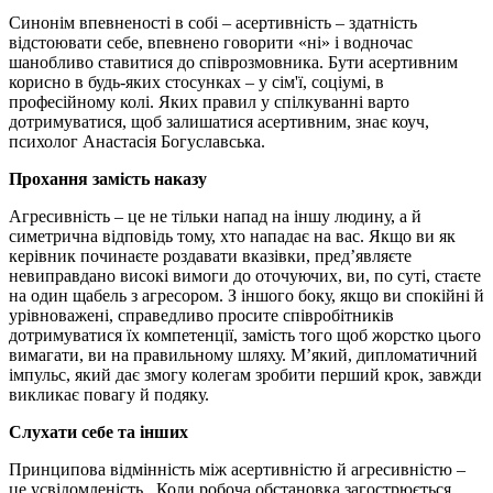
Синонім впевненості в собі – асертивність – здатність
відстоювати себе, впевнено говорити «ні» і водночас
шанобливо ставитися до співрозмовника. Бути асертивним
корисно в будь-яких стосунках – у сім'ї, соціумі, в
професійному колі. Яких правил у спілкуванні варто
дотримуватися, щоб залишатися асертивним, знає коуч,
психолог Анастасія Богуславська.
Прохання замість наказу
Агресивність – це не тільки напад на іншу людину, а й
симетрична відповідь тому, хто нападає на вас. Якщо ви як
керівник починаєте роздавати вказівки, пред’являєте
невиправдано високі вимоги до оточуючих, ви, по суті, стаєте
на один щабель з агресором. З іншого боку, якщо ви спокійні й
урівноважені, справедливо просите співробітників
дотримуватися їх компетенції, замість того щоб жорстко цього
вимагати, ви на правильному шляху. М’який, дипломатичний
імпульс, який дає змогу колегам зробити перший крок, завжди
викликає повагу й подяку.
Слухати себе та інших
Принципова відмінність між асертивністю й агресивністю –
це усвідомленість. Коли робоча обстановка загострюється,