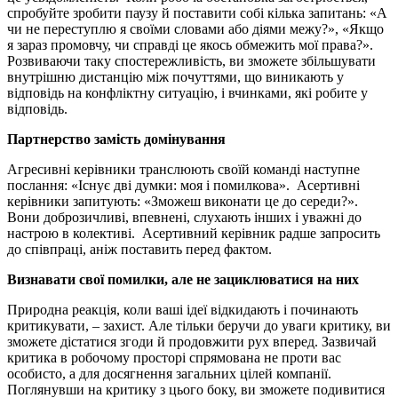
спробуйте зробити паузу й поставити собі кілька запитань: «А
чи не переступлю я своїми словами або діями межу?», «Якщо
я зараз промовчу, чи справді це якось обмежить мої права?».
Розвиваючи таку спостережливість, ви зможете збільшувати
внутрішню дистанцію між почуттями, що виникають у
відповідь на конфліктну ситуацію, і вчинками, які робите у
відповідь.
Партнерство замість домінування
Агресивні керівники транслюють своїй команді наступне
послання: «Існує дві думки: моя і помилкова». Асертивні
керівники запитують: «Зможеш виконати це до середи?».
Вони доброзичливі, впевнені, слухають інших і уважні до
настрою в колективі. Асертивний керівник радше запросить
до співпраці, аніж поставить перед фактом.
Визнавати свої помилки, але не зациклюватися на них
Природна реакція, коли ваші ідеї відкидають і починають
критикувати, – захист. Але тільки беручи до уваги критику, ви
зможете дістатися згоди й продовжити рух вперед. Зазвичай
критика в робочому просторі спрямована не проти вас
особисто, а для досягнення загальних цілей компанії.
Поглянувши на критику з цього боку, ви зможете подивитися