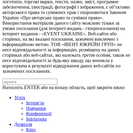
логотипи, торгові марки, тексти, назви, зміст, програмне
забезпечення, ілюстрації, фотографії і зображення, є об’єктами
авторського права та суміжних прав і охороняються Законом
України «Про авторське право та суміжні права».
Використання матеріалів даного сайту можливе тільки за
умови посилання (для інтернет-видань - гіперпосилання) на
інтернет видання - «EVENT UKRAINE». Веб-сайти або
сторінки, на які вказані посилання, зазначені виключно з
інформаційною метою. ТОВ «ІВЕНТ ЮКРЕЙН ГРУП» не
несе відповідальності за інформацію, розміщену на даних
сторінках або веб-сайтах, які належать третім особам, також не
несе відповідальності за будь-яку шкоду, що виникла у
користувача в результаті відвідування даних веб-сайтів по
зазначених посиланнях.
Натисніть ENTER або на вільну область, щоб закрити вікно
Успіх
Інтерв’ю
Навчання
Конференції
Ініціатива
Дозвілля
Кіно