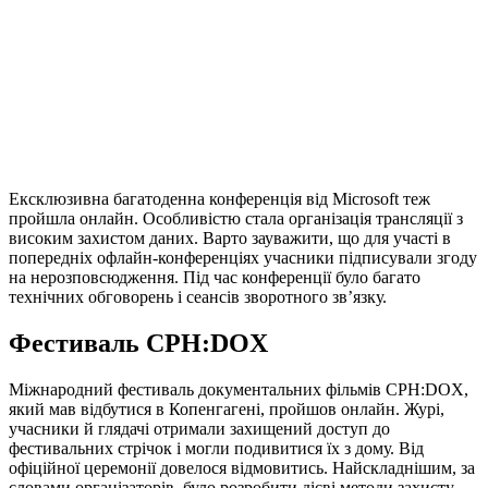
Ексклюзивна багатоденна конференція від Microsoft теж
пройшла онлайн. Особливістю стала організація трансляції з
високим захистом даних. Варто зауважити, що для участі в
попередніх офлайн-конференціях учасники підписували згоду
на нерозповсюдження. Під час конференції було багато
технічних обговорень і сеансів зворотного зв’язку.
Фестиваль CPH:DOX
Міжнародний фестиваль документальних фільмів CPH:DOX,
який мав відбутися в Копенгагені, пройшов онлайн. Журі,
учасники й глядачі отримали захищений доступ до
фестивальних стрічок і могли подивитися їх з дому. Від
офіційної церемонії довелося відмовитись. Найскладнішим, за
словами організаторів, було розробити дієві методи захисту