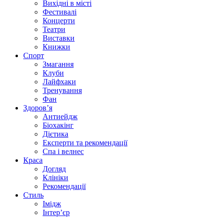
Вихідні в місті
Фестивалі
Концерти
Театри
Виставки
Книжки
Спорт
Змагання
Клуби
Лайфхаки
Тренування
Фан
Здоров’я
Антиейдж
Біохакінг
Дієтика
Експерти та рекомендації
Спа i велнес
Краса
Догляд
Клініки
Рекомендації
Стиль
Імідж
Інтер’єр