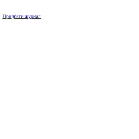
Придбати журнал
Підписуйтесь на нашу Facebook-сторінку!