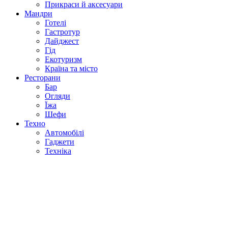
Прикраси й аксесуари
Мандри
Готелі
Гастротур
Дайджест
Гід
Екотуризм
Країна та місто
Ресторани
Бар
Огляди
Їжа
Шефи
Техно
Автомобілі
Гаджети
Техніка