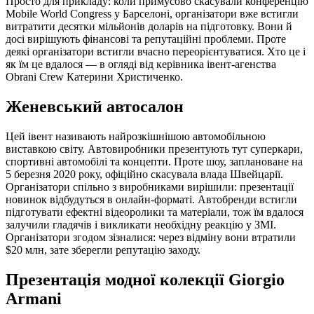
Просто для прикладу: коли примусово скасували конференцію
Mobile World Congress у Барселоні, організатори вже встигли
витратити десятки мільйонів доларів на підготовку. Вони й
досі вирішують фінансові та репутаційні проблеми. Проте
деякі організатори встигли вчасно переорієнтуватися. Хто це і
як їм це вдалося — в огляді від керівника івент-агенства
Obrani Crew Катерини Христиченко.
Женевський автосалон
Цей івент називають найрозкішнішою автомобільною
виставкою світу. Автовиробники презентують тут суперкари,
спортивні автомобілі та концепти. Проте шоу, заплановане на
5 березня 2020 року, офіційно скасувала влада Швейцарії.
Організатори спільно з виробниками вирішили: презентації
новинок відбудуться в онлайн-форматі. Автобренди встигли
підготувати ефектні відеоролики та матеріали, тож їм вдалося
залучили гладячів і викликати необхідну реакцію у ЗМІ.
Організатори згодом зізналися: через відміну вони втратили
$20 млн, зате зберегли репутацію заходу.
Презентація модної колекції Giorgio
Armani