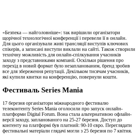
«Безпека — найголовніше»: так вирішили організатори
щорічної технологічної конференції і перевели її в онлайн.
Для цього організували живі трансляції виступів ключових
спікерів, а записані виступи виклали на сайті. Також створили
технічну можливість для онлайн-спілкування учасників
заходу з представниками компанії. Оскільки рішення про
перехід в новий формат було незапланованим, бренд зробив
все для збереження репутації. Декільком тисячам учасників,
які купили квитки на конференцію, повернули кошти.
Фестиваль Series Mania
17 березня організатори міжнародного фестивалю
телеконтенту Series Mania оголосили про запуск онлайн-
платформи Digital Forum. Вона стала альтернативою офлайн-
версії заходу, запланованого на 25-27 березня. Доступ до
контенту на платформі був платний: 90-10 євро. Переглядати
фестивальні матеріали глядачі могли з 25 березня по 7 квітня.