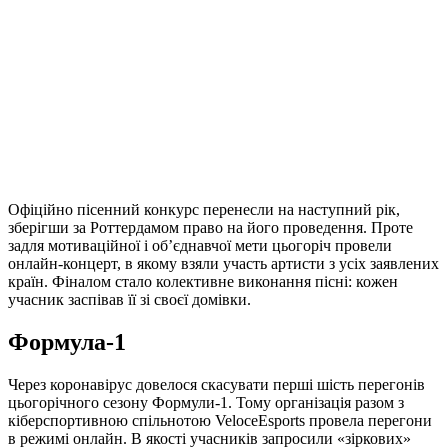
Офіційно пісенний конкурс перенесли на наступний рік,
зберігши за Роттердамом право на його проведення. Проте
задля мотиваційної і об’єднавчої мети цьогоріч провели
онлайн-концерт, в якому взяли участь артисти з усіх заявлених
країн. Фіналом стало колективне виконання пісні: кожен
учасник заспівав її зі своєї домівки.
Формула-1
Через коронавірус довелося скасувати перші шість перегонів
цьогорічного сезону Формули-1. Тому організація разом з
кіберспортивною спільнотою VeloceEsports провела перегони
в режимі онлайн. В якості учасників запросили «зіркових»