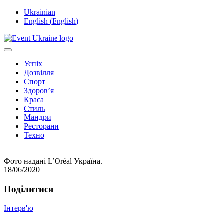
Ukrainian
English
(
English
)
Успіх
Дозвілля
Спорт
Здоров’я
Краса
Стиль
Мандри
Ресторани
Техно
Фото надані L’Оréal Україна.
18/06/2020
Подiлитися
Інтерв'ю