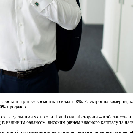
 зростання ринку косметики склали -8%. Електронна комерція, к
20% продажів.
я актуальними як ніколи. Наші сильні сторони – в збалансованій 
од із надійним балансом, високим рівнем власного капіталу та н
ви, що ті, хто перейшов на купівлю онлайн, повернуться до 