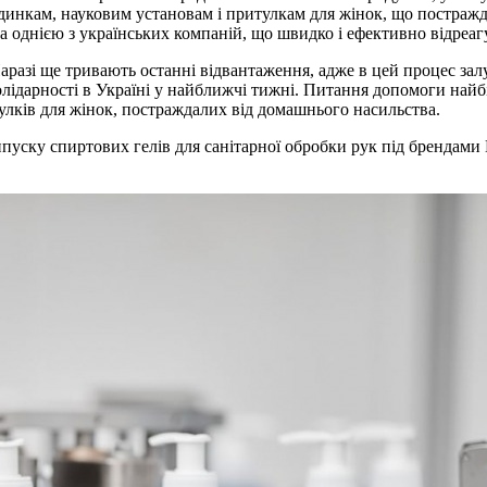
инкам, науковим установам і притулкам для жінок, що постражда
а однією з українських компаній, що швидко і ефективно відреагу
аразі ще тривають останні відвантаження, адже в цей процес залу
лідарності в Україні у найближчі тижні. Питання допомоги найб
тулків для жінок, постраждалих від домашнього насильства.
уску спиртових гелів для санітарної обробки рук під брендами La