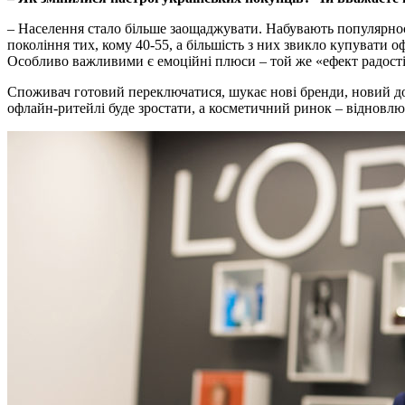
– Населення стало більше заощаджувати. Набувають популярнос
покоління тих, кому 40-55, а більшість з них звикло купувати
Особливо важливими є емоційні плюси – той же «ефект радості
Споживач готовий переключатися, шукає нові бренди, новий до
офлайн-ритейлі буде зростати, а косметичний ринок – відновлю