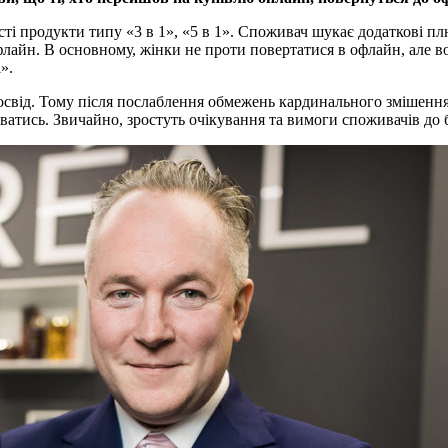
ті продукти типу «3 в 1», «5 в 1». Споживач шукає додаткові п
 офлайн. В основному, жінки не проти повертатися в офлайн, але
».
свід. Тому після послаблення обмежень кардинального змішення 
ватись. Звичайно, зростуть очікування та вимоги споживачів до 