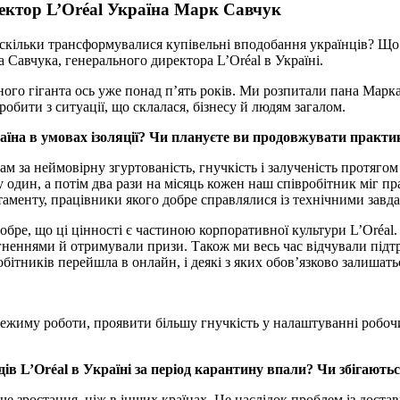
ектор L’Оréal Україна Марк Савчук
скільки трансформувалися купівельні вподобання українців? Що 
 Савчука, генерального директора L’Оréal в Україні.
ого гіганта ось уже понад п’ять років. Ми розпитали пана Марка
робити з ситуації, що склалася, бізнесу й людям загалом.
аїна в умовах ізоляції? Чи плануєте ви продовжувати практик
 за неймовірну згуртованість, гнучкість і залученість протягом 
один, а потім два рази на місяць кожен наш співробітник міг пр
таменту, працівники якого добре справлялися із технічними завд
бре, що ці цінності є частиною корпоративної культури L’Oréal. 
неннями й отримували призи. Також ми весь час відчували підтр
вробітників перейшла в онлайн, і деякі з яких обов’язково залиша
режиму роботи, проявити більшу гнучкість у налаштуванні робочих
дів L’Oréal в Україні за період карантину впали? Чи збігают
е зростання, ніж в інших країнах. Це наслідок проблем із доста