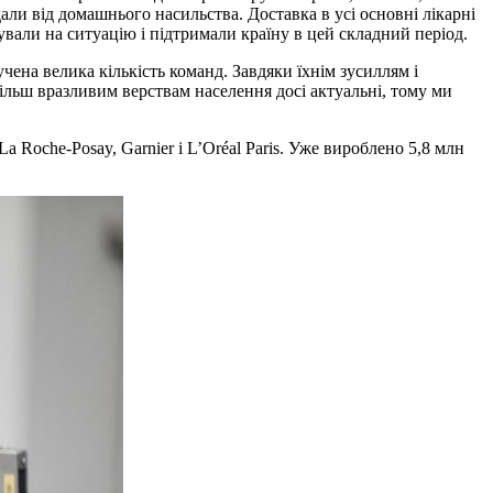
ли від домашнього насильства. Доставка в усі основні лікарні
вали на ситуацію і підтримали країну в цей складний період.
чена велика кількість команд. Завдяки їхнім зусиллям і
ільш вразливим верствам населення досі актуальні, тому ми
 Roche-Posay, Garnier і L’Oréal Paris. Уже вироблено 5,8 млн