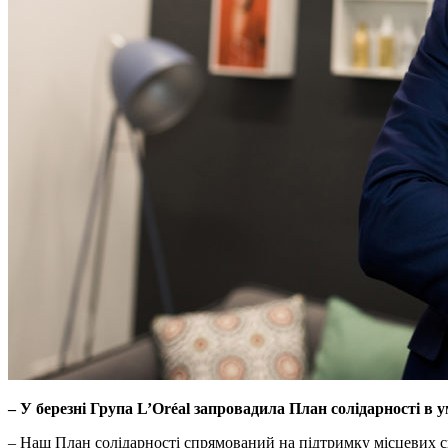
– У березні Група L’Oréal запровадила План солідарності в
– Наш План солідарності спрямований на підтримку місцевих спі