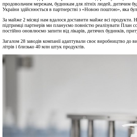
продовольчим мережам, будинкам для літніх людей, дитячим буд
України здійснюється в партнерстві з «Новою поштою», яка бул
За майже 2 місяці нам вдалося доставити майже всі продукти. Н
підтримці партнерів ми плануємо повністю реалізувати План со
постійно оновлюємо запити від лікарів, дитячих будинків, при
Загалом 28 заводів компанії адаптували своє виробництво до вип
літрів і близько 40 млн штук продуктів.