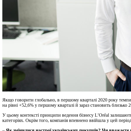
Якщо говорити глобально, в першому кварталі 2020 року темпи
на рівні +52,6% у першому кварталі й зараз становить близько 
У цьому контексті принципи ведення бізнесу L’Oréal залишаютьс
категоріях. Окрім того, компанія впевнено ввійшла у цей пері
– Як змінилися настрої українських покупців? Чи вважаєте 