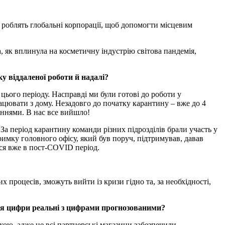
роблять глобальні корпорації, щоб допомогти місцевим
, як вплинула на косметичну індустрію світова пандемія,
у віддаленої роботи й надалі?
цього періоду. Насправді ми були готові до роботи у
ацювати з дому. Незадовго до початку карантину – вже до 4
аннями. В нас все вийшло!
За період карантину команди різних підрозділів брали участь у
имку головного офісу, який був поруч, підтримував, давав
ться вже в пост-COVID період.
 процесів, зможуть вийти із кризи гідно та, за необхідності,
ься цифри реальні з цифрами прогнозованими?
вкою, адже не всі партнерські магазини забезпечили