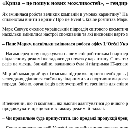
«Криза – це пошук нових можливостей», – гендир
Як змінилася робота великих компаній в умовах карантину? На
спільнотам вийти з кризи? Про це Event Ukraine розпитав Марка
Марк Савчук очолює український підрозділ світового косметичн
наскільки змінилися настрої споживачів та які висновки варто з
– Пане Марку, наскільки змінилася робота офісу L’Oréal Укр
– Насамперед хочу подякувати нашим співробітникам і партнерам
віддаленому режимі ще задовго до початку карантину. Спочатку 
разів на місяць. Звичайно, важливою була й підтримка IT-депар
Міцний командний дух і взаємна підтримка просто необхідні. До
челенджах, ділилися своїми кулінарними чи спортивними досяг
поради. Звісно, організація всіх зустрічей та тренінгів для спі
Впевнений, що ті компанії, які змогли адаптуватися до іншого 
продовжувати працювати в такому режимі й надалі.
– Чи правильно буде припустити, що продажі продукції брен
– Якщо дивитися по всій Україні, то онлайн-ринок показав нижч