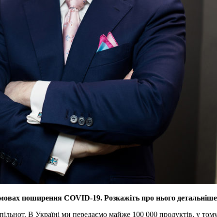
 умовах поширення COVID-19. Розкажіть про нього детальніше
льнот. В Україні ми передаємо майже 100 000 продуктів, у тому 