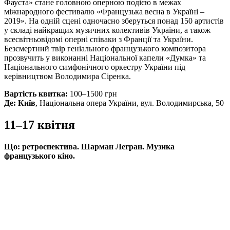
Фауста» стане головною оперною подією в межах
міжнародного фестивалю «Французька весна в Україні –
2019». На одній сцені одночасно зберуться понад 150 артистів
у складі найкращих музичних колективів України, а також
всесвітньовідомі оперні співаки з Франції та України.
Безсмертний твір геніального французького композитора
прозвучить у виконанні Національної капели «Думка» та
Національного симфонічного оркестру України під
керівництвом Володимира Сіренка.
Вартість квитка:
100–1500 грн
Де:
Київ
, Національна опера України, вул. Володимирська, 50
11–17 квітня
Що:
ретроспектива. Шарман Легран. Музика
французького кіно.