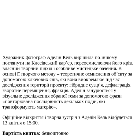
Художник-фотограф Аделін Кель вирішила по-іншому
поглянути на Клесівський кар’єр, переосмислюючи його крізь
власний творчий підхід і особливе мистецьке бачення. В
основі її творчого методу – теоретичне осмислення об’єкту за
допомогою ключових слів, які вона виокремлює під час
дослідження території проекту: гібридне сузір’я, дефлаграція,
зворотне переміщення, фракція. Аделін занурюється у
візуальне дослідження обраної теми за допомогою фрази
«повторювана послідовність декількох подій, які
трансформують матерію».
Офіційне відкриття і творча зустріч з Аделін Кель відбудеться
13 квітня о 15:00.
Вартість квитка:
безкоштовно