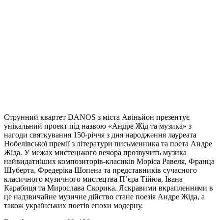
Струнний квартет DANOS з міста Авіньйон презентує
унікальний проект під назвою «Андре Жід та музика» з
нагоди святкування 150-річчя з дня народження лауреата
Нобелівської премії з літератури письменника та поета Андре
Жіда. У межах мистецького вечора прозвучить музика
найвидатніших композиторів-класиків Моріса Равеля, Франца
Шуберта, Фредеріка Шопена та представників сучасного
класичного музичного мистецтва П’єра Тійюа, Івана
Карабиця та Мирослава Скорика. Яскравими вкрапленнями в
це надзвичайне музичне дійство стане поезія Андре Жіда, а
також українських поетів епохи модерну.