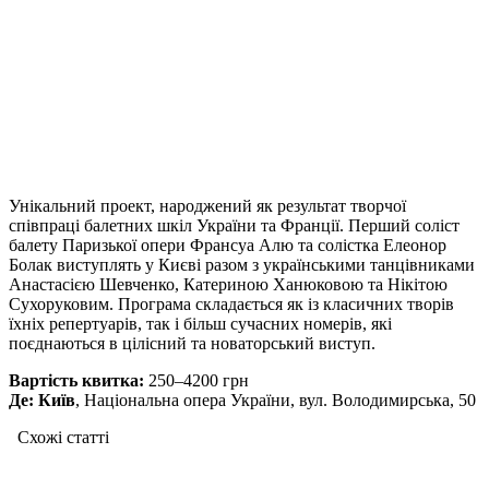
Унікальний проект, народжений як результат творчої
співпраці балетних шкіл України та Франції. Перший соліст
балету Паризької опери Франсуа Алю та солістка Елеонор
Болак виступлять у Києві разом з українськими танцівниками
Анастасією Шевченко, Катериною Ханюковою та Нікітою
Сухоруковим. Програма складається як із класичних творів
їхніх репертуарів, так і більш сучасних номерів, які
поєднаються в цілісний та новаторський виступ.
Вартість квитка:
250–4200 грн
Де:
Київ
, Національна опера України, вул. Володимирська, 50
Схожі статтi