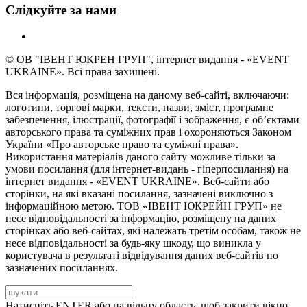
Слідкуйте за нами
© ОВ "ІВЕНТ ЮКРЕН ГРУП", інтернет видання - «EVENT
UKRAINE». Всі права захищені.
Вся інформація, розміщена на даному веб-сайті, включаючи:
логотипи, торгові марки, тексти, назви, зміст, програмне
забезпечення, ілюстрації, фотографії і зображення, є об’єктами
авторського права та суміжних прав і охороняються Законом
України «Про авторське право та суміжні права».
Використання матеріалів даного сайту можливе тільки за
умови посилання (для інтернет-видань - гіперпосилання) на
інтернет видання - «EVENT UKRAINE». Веб-сайти або
сторінки, на які вказані посилання, зазначені виключно з
інформаційною метою. ТОВ «ІВЕНТ ЮКРЕЙН ГРУП» не
несе відповідальності за інформацію, розміщену на даних
сторінках або веб-сайтах, які належать третім особам, також не
несе відповідальності за будь-яку шкоду, що виникла у
користувача в результаті відвідування даних веб-сайтів по
зазначених посиланнях.
Натисніть ENTER або на вільну область, щоб закрити вікно