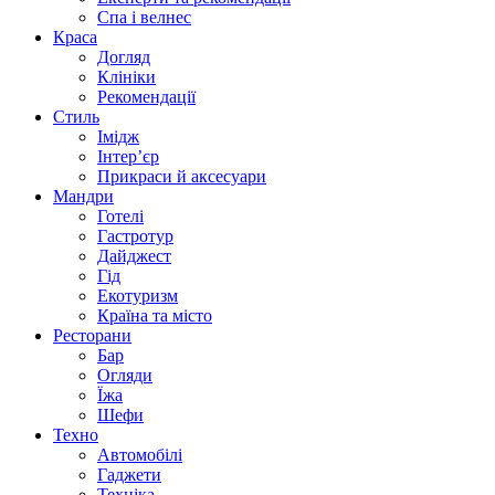
Спа i велнес
Краса
Догляд
Клініки
Рекомендації
Стиль
Імідж
Інтер’єр
Прикраси й аксесуари
Мандри
Готелі
Гастротур
Дайджест
Гід
Екотуризм
Країна та місто
Ресторани
Бар
Огляди
Їжа
Шефи
Техно
Автомобілі
Гаджети
Техніка