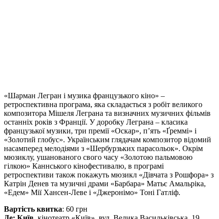
«Шарман Легран і музика французького кіно» –
ретроспективна програма, яка складається з робіт великого
композитора Мішеля Леграна та визначних музичних фільмів
останніх років з Франції. У доробку Леграна – класика
французької музики, три премії «Оскар», п’ять «Ґреммі» і
«Золотий глобус». Українським глядачам композитор відомий
насамперед мелодіями з «Шербурзьких парасольок». Окрім
мюзиклу, ушанованого свого часу «Золотою пальмовою
гілкою» Каннського кінофестивалю, в програмі
ретроспективи також покажуть мюзикл «Дівчата з Рошфора» з
Катрін Денев та музичні драми «Барбара» Матьє Амальріка,
«Едем» Мії Хансен-Леве і «Джеронімо» Тоні Гатліф.
Вартість квитка
: 60 грн
Де:
Київ,
кінотеатр «Київ», вул. Велика Васильківська, 19