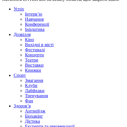
Успіх
Інтерв’ю
Навчання
Конференції
Ініціатива
Дозвілля
Кіно
Вихідні в місті
Фестивалі
Концерти
Театри
Виставки
Книжки
Спорт
Змагання
Клуби
Лайфхаки
Тренування
Фан
Здоров’я
Антиейдж
Біохакінг
Дієтика
Експерти та рекомендації