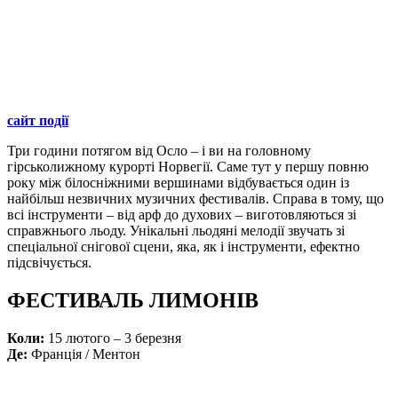
сайт події
Три години потягом від Осло – і ви на головному
гірськолижному курорті Норвегії. Саме тут у першу повню
року між білосніжними вершинами відбувається один із
найбільш незвичних музичних фестивалів. Справа в тому, що
всі інструменти – від арф до духових – виготовляються зі
справжнього льоду. Унікальні льодяні мелодії звучать зі
спеціальної снігової сцени, яка, як і інструменти, ефектно
підсвічується.
ФЕСТИВАЛЬ ЛИМОНІВ
Коли:
15 лютого – 3 березня
Де:
Франція / Ментон