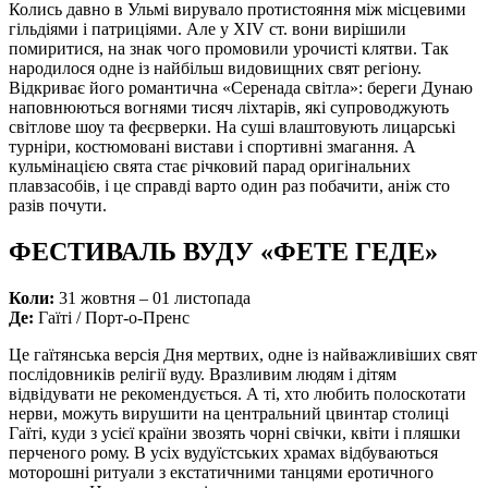
Колись давно в Ульмі вирувало протистояння між місцевими
гільдіями і патриціями. Але у XIV ст. вони вирішили
помиритися, на знак чого промовили урочисті клятви. Так
народилося одне із найбільш видовищних свят регіону.
Відкриває його романтична «Серенада світла»: береги Дунаю
наповнюються вогнями тисяч ліхтарів, які супроводжують
світлове шоу та феєрверки. На суші влаштовують лицарські
турніри, костюмовані вистави і спортивні змагання. А
кульмінацією свята стає річковий парад оригінальних
плавзасобів, і це справді варто один раз побачити, аніж сто
разів почути.
ФЕСТИВАЛЬ ВУДУ «ФЕТЕ ГЕДЕ»
Коли:
31 жовтня – 01 листопада
Де:
Гаїті / Порт-о-Пренс
Це гаїтянська версія Дня мертвих, одне із найважливіших свят
послідовників релігії вуду. Вразливим людям і дітям
відвідувати не рекомендується. А ті, хто любить полоскотати
нерви, можуть вирушити на центральний цвинтар столиці
Гаїті, куди з усієї країни звозять чорні свічки, квіти і пляшки
перченого рому. В усіх вудуїстських храмах відбуваються
моторошні ритуали з екстатичними танцями еротичного