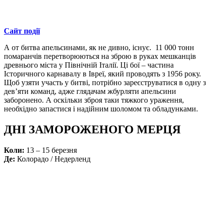
Сайт події
А от битва апельсинами, як не дивно, існує. 11 000 тонн
помаранчів перетворюються на зброю в руках мешканців
древнього міста у Північній Італії. Ці бої – частина
Історичного карнавалу в Івреї, який проводять з 1956 року.
Щоб узяти участь у битві, потрібно зареєструватися в одну з
дев’яти команд, адже глядачам жбурляти апельсини
заборонено. А оскільки зброя таки тяжкого ураження,
необхідно запастися і надійним шоломом та обладунками.
ДНІ ЗАМОРОЖЕНОГО МЕРЦЯ
Коли:
13 – 15 березня
Де:
Колорадо / Недерленд