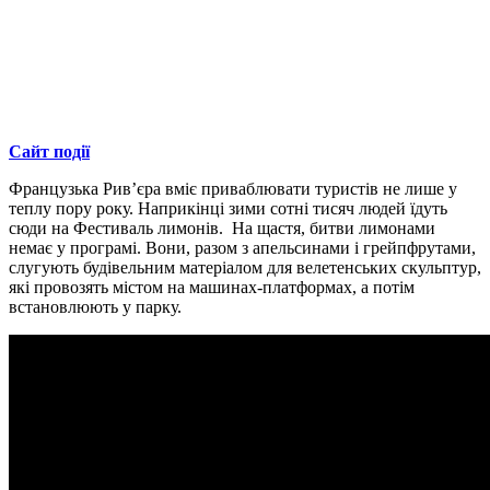
Сайт події
Французька Рив’єра вміє приваблювати туристів не лише у
теплу пору року. Наприкінці зими сотні тисяч людей їдуть
сюди на Фестиваль лимонів. На щастя, битви лимонами
немає у програмі. Вони, разом з апельсинами і грейпфрутами,
слугують будівельним матеріалом для велетенських скульптур,
які провозять містом на машинах-платформах, а потім
встановлюють у парку.