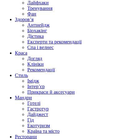
Лайфхаки
Тренування
Фан
Здоров’я
Антиейдж
Біохакінг
Дієтика
Експерти та рекомендації
Спа i велнес
Краса
Догляд
Клініки
Рекомендації
Стиль
Імідж
Інтер’єр
Прикраси й аксесуари
Мандри
Готелі
Гастротур
Дайджест
Гід
Екотуризм
Країна та місто
Ресторани