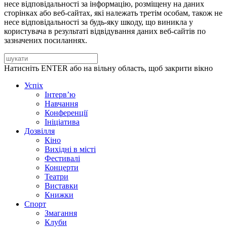
несе відповідальності за інформацію, розміщену на даних
сторінках або веб-сайтах, які належать третім особам, також не
несе відповідальності за будь-яку шкоду, що виникла у
користувача в результаті відвідування даних веб-сайтів по
зазначених посиланнях.
Натисніть ENTER або на вільну область, щоб закрити вікно
Успіх
Інтерв’ю
Навчання
Конференції
Ініціатива
Дозвілля
Кіно
Вихідні в місті
Фестивалі
Концерти
Театри
Виставки
Книжки
Спорт
Змагання
Клуби