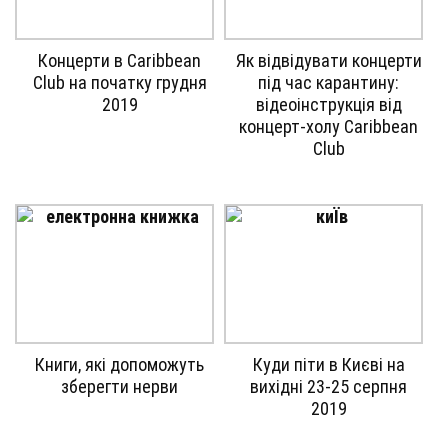
Gallery
Gallery
Концерти в Caribbean
Як відвідувати концерти
image
image
Club на початку грудня
під час карантину:
with
with
2019
відеоінструкція від
caption:
caption:
концерт-холу Caribbean
Club
Gallery
Gallery
Книги, які допоможуть
Куди піти в Києві на
image
image
зберегти нерви
вихідні 23-25 серпня
with
with
2019
caption:
caption: