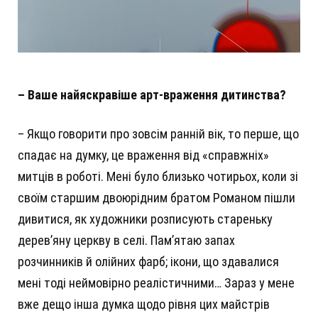
– Ваше найяскравіше арт-враження дитинства?
– Якщо говорити про зовсім ранній вік, то перше, що
спадає на думку, це враження від «справжніх»
митців в роботі. Мені було близько чотирьох, коли зі
своїм старшим двоюрідним братом Романом пішли
дивитися, як художники розписують стареньку
дерев’яну церкву в селі. Пам’ятаю запах
розчинників й олійних фарб; ікони, що здавалися
мені тоді неймовірно реалістичними… Зараз у мене
вже дещо інша думка щодо рівня цих майстрів