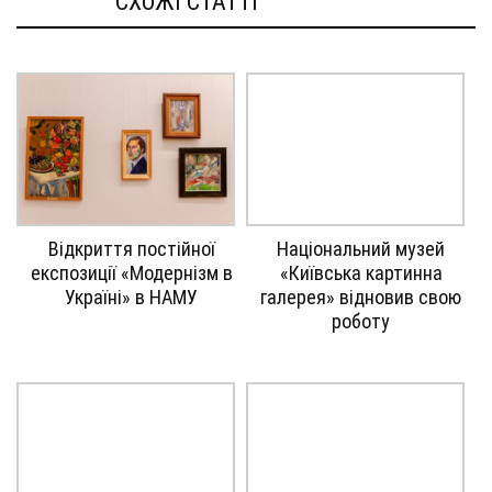
СХОЖІ СТАТТI
Gallery
Gallery
Відкриття постійної
Національний музей
image
image
експозиції «Модернізм в
«Київська картинна
with
with
Україні» в НАМУ
галерея» відновив свою
caption:
caption:
роботу