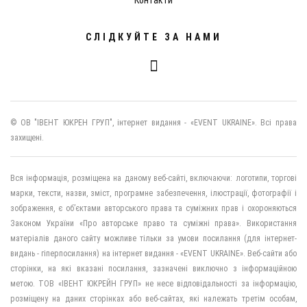
СЛІДКУЙТЕ ЗА НАМИ
© ОВ "ІВЕНТ ЮКРЕН ГРУП", інтернет видання - «EVENT UKRAINE». Всі права
захищені.
Вся інформація, розміщена на даному веб-сайті, включаючи: логотипи, торгові
марки, тексти, назви, зміст, програмне забезпечення, ілюстрації, фотографії і
зображення, є об’єктами авторського права та суміжних прав і охороняються
Законом України «Про авторське право та суміжні права». Використання
матеріалів даного сайту можливе тільки за умови посилання (для інтернет-
видань - гіперпосилання) на інтернет видання - «EVENT UKRAINE». Веб-сайти або
сторінки, на які вказані посилання, зазначені виключно з інформаційною
метою. ТОВ «ІВЕНТ ЮКРЕЙН ГРУП» не несе відповідальності за інформацію,
розміщену на даних сторінках або веб-сайтах, які належать третім особам,