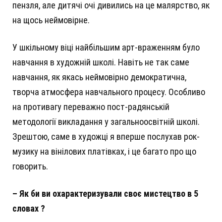
пензля, але дитячі очі дивились на це малярство, як
на щось неймовірне.
У шкільному віці найбільшим арт-враженням було
навчання в художній школі. Навіть не так саме
навчання, як якась неймовірно демократична,
творча атмосфера навчального процесу. Особливо
на противагу переважно пост-радянській
методології викладання у загальноосвітній школі.
Зрештою, саме в художці я вперше послухав рок-
музику на вінілових платівках, і це багато про що
говорить.
– Як би ви охарактеризували своє мистецтво в 5
словах ?