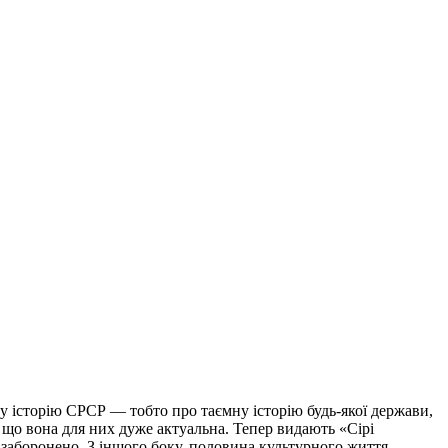
у історію СРСР — тобто про таємну історію будь-якої держави,
що вона для них дуже актуальна. Тепер видають «Сірі
 заборонено. З іншого боку, половина культурного життя