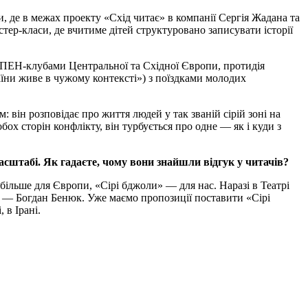
 де в межах проекту «Схід читає» в компанії Сергія Жадана та
ер-класи, де вчитиме дітей структуровано записувати історії
з ПЕН-клубами Центральної та Східної Європи, протидія
їни живе в чужому контексті») з поїздками молодих
він розповідає про життя людей у так званій сірій зоні на
бох сторін конфлікту, він турбується про одне — як і куди з
сштабі. Як гадаєте, чому вони знайшли відгук у читачів?
 більше для Європи, «Сірі бджоли» — для нас. Наразі в Театрі
ча — Богдан Бенюк. Уже маємо пропозиції поставити «Сірі
 в Ірані.