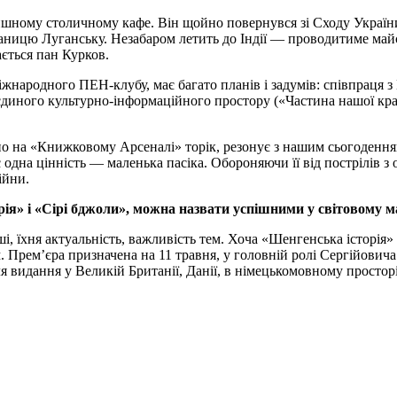
шному столичному кафе. Він щойно повернувся зі Сходу України,
аницю Луганську. Незабаром летить до Індії — проводитиме майст
ається пан Курков.
жнародного ПЕН-клубу, має багато планів і задумів: співпраця 
єдиного культурно-інформаційного простору («Частина нашої кра
 на «Книжковому Арсеналі» торік, резонує з нашим сьогоденням: 
 одна цінність — маленька пасіка. Обороняючи її від пострілів з о
ійни.
ія» і «Сірі бджоли», можна назвати успішними у світовому ма
і, їхня актуальність, важливість тем. Хоча «Шенгенська історія»
м. Прем’єра призначена на 11 травня, у головній ролі Сергійови
 видання у Великій Британії, Данії, в німецькомовному просторі,