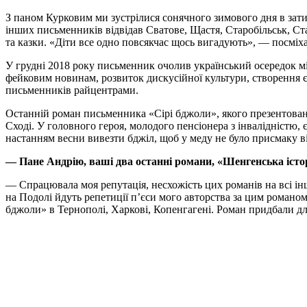
З паном Курковим ми зустрілися сонячного зимового дня в зати
інших письменників відвідав Сватове, Щастя, Старобільськ, Ст
та казки. «Діти все одно повсякчас щось вигадують», — посміх
У грудні 2018 року письменник очолив український осередок мі
фейковим новинам, розвиток дискусійної культури, створення 
письменників райцентрами.
Останній роман письменника «Сірі бджоли», якого презентовано
Сході. У головного героя, молодого пенсіонера з інвалідністю, є
настанням весни вивезти бджіл, щоб у меду не було присмаку в
— Пане Андрію, ваші два останні романи, «Шенгенська істор
— Спрацювала моя репутація, несхожість цих романів на всі інш
на Подолі йдуть репетиції п’єси мого авторства за цим романо
бджоли» в Тернополі, Харкові, Копенгагені. Роман придбали для