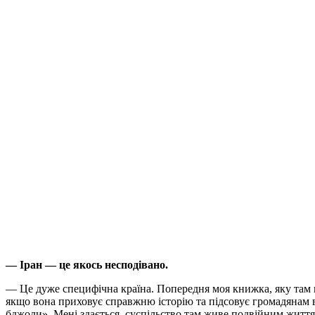
— Іран — це якось несподівано.
— Це дуже специфічна країна. Попередня моя книжка, яку там в
якщо вона приховує справжню історію та підсовує громадянам 
бджоли». Мені здається, суспільство там живе подвійним життям