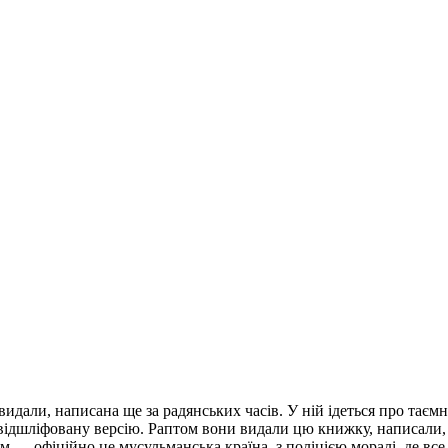
идали, написана ще за радянських часів. У ній ідеться про таємн
відшліфовану версію. Раптом вони видали цю книжку, написали, 
 — офіційно це мусульманська країна, з поліцією моралі, де все