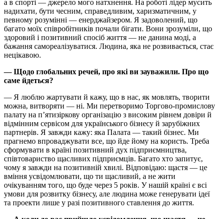
а в спорті — джерело мого натхнення. На роботі лідер мусить
надихати, бути чесним, справедливим, харизматичним, у
певному розумінні — енерджайзером. Я задоволений, що
багато моїх співробітників почали бігати. Вони зрозуміли, що
здоровий і позитивний спосіб життя — не данина моді, а
бажання самореалізуватися. Людина, яка не розвивається, стає
нецікавою.
— Щодо глобальних речей, про які ви зауважили. Про що
саме йдеться?
— Я люблю жартувати й кажу, що в нас, як мовлять, творити
можна, витворяти — ні. Ми перетворимо Торгово-промислову
палату на п’ятизіркову організацію з високим рівнем довіри й
відмінним сервісом для українського бізнесу й зарубіжних
партнерів. Я завжди кажу: яка Палата — такий бізнес. Ми
прагнемо впроваджувати все, що йде йому на користь. Треба
сформувати в країні позитивний дух підприємництва,
співтовариство щасливих підприємців. Багато хто запитує,
чому я завжди на позитивній хвилі. Відповідаю: щастя — це
вміння усвідомлювати, що ти щасливий, а не жити
очікуванням того, що буде через 5 років. У нашій країні є всі
умови для розвитку бізнесу, але людина може генерувати ідеї
та проекти лише у разі позитивного ставлення до життя.