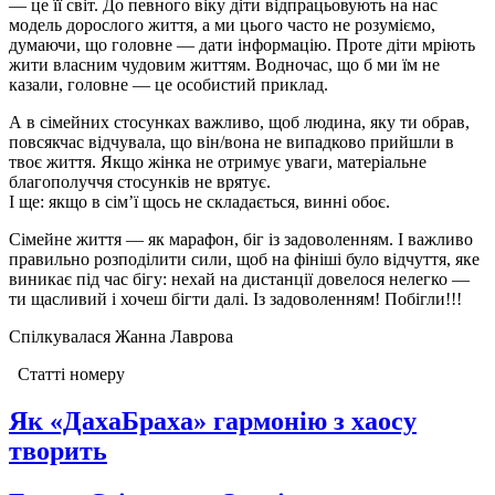
— це її світ. До певного віку діти відпрацьовують на нас
модель дорослого життя, а ми цього часто не розуміємо,
думаючи, що головне — дати інформацію. Проте діти мріють
жити власним чудовим життям. Водночас, що б ми їм не
казали, головне — це особистий приклад.
А в сімейних стосунках важливо, щоб людина, яку ти обрав,
повсякчас відчувала, що він/вона не випадково прийшли в
твоє життя. Якщо жінка не отримує уваги, матеріальне
благополуччя стосунків не врятує.
І ще: якщо в сім’ї щось не складається, винні обоє.
Сімейне життя — як марафон, біг із задоволенням. І важливо
правильно розподілити сили, щоб на фініші було відчуття, яке
виникає під час бігу: нехай на дистанції довелося нелегко —
ти щасливий і хочеш бігти далі. Із задоволенням! Побігли!!!
Спілкувалася Жанна Лаврова
Статті номеру
Як «ДахаБраха» гармонiю з хаосу
творить