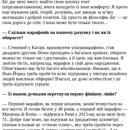
Біг дає мені змогу знайти свою кнопку reset
(перезавантаження), вчить виходити із зони комфорту. Я проти
нав’язування ідей, теорій, розумінь, але завжди за м’яку
мотивацію і добрий позитив. Це просто як філософія. Біг — це
своя дорога до себе. І вона може бути тільки твоєю…
— Скільки марафонів на вашому рахунку і як ви їх
обираєте?
— Січневий у Катарі, враховуючи ультрамарафони, став
двадцять другим. Вони проходять у багатьох країнах, обирати
можна не тільки час і дистанцію, а й ідею, що вам близька. Я
люблю бігти, наприклад, марафон у свій день народження.
Обов’язково має бути багато вболівальників. Вважаю, що в
Нью-Йорку треба пробігти всім: підтримка у півтора мільйона
людей викликає ейфорію! Взагалі, це дуже особистісне і це
треба відчувати серцем.
— Із якими думками перетнули першу фінішну лінію?
— Перший марафон, як перше кохання, запам’ятовується на
все життя. Я почав бігати у 48 років, а перший мій марафон —
Maratona di Roma — відбувся в Римі у 2015-му, коли мені було
51. Добре пам’ятаю, що відчував на тридцятому кілометрі:
пізніше я назвав це «стіною плачу», яку треба пробити через
знесилення, сльози й думки «навіщо мені це треба?». Але