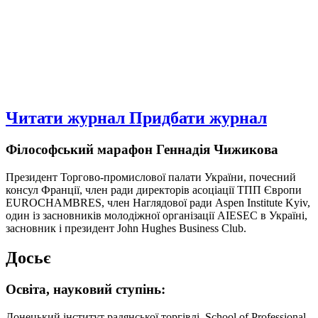
Читати журнал
Придбати журнал
Філософський марафон Геннадія Чижикова
Президент Торгово-промислової палати України, почесний
консул Франції, член ради директорів асоціації ТПП Європи
EUROCHAMBRES, член Наглядової ради Aspen Institute Kyiv,
один із засновників молодіжної організації AIESEC в Україні,
засновник і президент John Hughes Business Club.
Досьє
Освіта, науковий ступiнь:
Донецький інститут радянської торгівлі, School of Professional