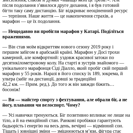
після подолання з’явилося друге дихання, і я був готовий
бігти таку саму дистанцію. Біг відкриває неоціненний ресурс
— терпіння. Наше життя — це накопичення страхів, а
марафон — це їх подолання.
— Нещодавно ви пробігли марафон у Катарі. Поділіться
враженнями.
— Він став моїм відкриттям нового сезону 2019 року і
першим забігом в арабській країні. Марафон у Досі трохи
камерний, але комфортний: уздовж красивої затоки по
десятикілометровому колу. На старті я зустрів знайомого —
унікального марафонця Сіді Діалло, який пробіг свій перший
марафон у 55 років. Наразі в його списку їх 189, зокрема, й
ультра (забіг на дистанції, довші за традиційні
42,2 км. — Прим. ред.). До того ж він завжди біжить…
босоніж!
— Ви — майстер спорту з фехтування, але обрали біг, а не
йогу, плавання чи велоспорт. Чому?
— Усі навички тренуються. Біг позитивно впливає не лише на
тіло, а й на емоційний стан. Ранкові пробіжки гарантують
бадьорість і енергію на весь день, вечірні — відмінний сон.
Тішать і зовнішні зміни — зміцнюються м’язи, фігура стає