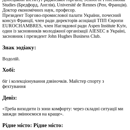
Studies (Бредфорд, Англія), Université de Rennes (Рен, Франція).
Доктор економічних наук, професор.
Президент Торгово-промислової палати України, почесний
консул Франції, член ради директорів асоціації ТПП Європи
EUROCHAMBRES, член Наглядової ради Aspen Institute Kyiv,
один із засновників молодіжної організації AIESEC в Україні,
засновник і президент John Hughes Business Club.
Знак зодіаку:
Водолій.
Хобі:
біг і колекціонування дзвіночків. Майстер спорту з
фехтування
Девіз:
«Треба виходити із зони комфорту: через складні ситуації ми
завжди змінюємося на краще».
Рідне місто: Рідне місто: