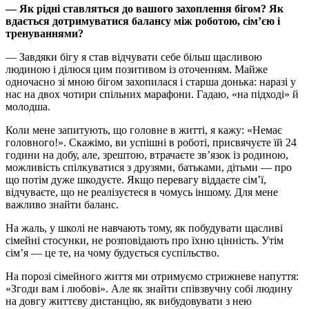
— Як рідні ставляться до вашого захоплення бігом? Як
вдається дотримуватися балансу між роботою, сім’єю і
тренуваннями?
— Завдяки бігу я став відчувати себе більш щасливою
людиною і ділюся цим позитивом із оточенням. Майже
одночасно зі мною бігом захопилася і старша донька: наразі у
нас на двох чотири спільних марафони. Гадаю, «на підході» й
молодша.
Коли мене запитують, що головне в житті, я кажу: «Немає
головного!». Скажімо, ви успішні в роботі, присвячуєте їй 24
години на добу, але, зрештою, втрачаєте зв’язок із родиною,
можливість спілкуватися з друзями, батьками, дітьми — про
що потім дуже шкодуєте. Якщо перевагу віддаєте сім’ї,
відчуваєте, що не реалізуєтеся в чомусь іншому. Для мене
важливо знайти баланс.
На жаль, у школі не навчають тому, як побудувати щасливі
сімейні стосунки, не розповідають про їхню цінність. Утім
сім’я — це те, на чому будується суспільство.
На порозі сімейного життя ми отримуємо стрижневе напуття:
«Згоди вам і любові». Але як знайти співзвучну собі людину
на довгу життєву дистанцію, як вибудовувати з нею