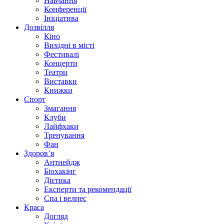
Навчання
Конференції
Ініціатива
Дозвілля
Кіно
Вихідні в місті
Фестивалі
Концерти
Театри
Виставки
Книжки
Спорт
Змагання
Клуби
Лайфхаки
Тренування
Фан
Здоров’я
Антиейдж
Біохакінг
Дієтика
Експерти та рекомендації
Спа i велнес
Краса
Догляд