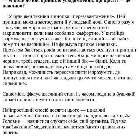
— А коли до вас прийшло усвідомлення, що щастя — це
важливо?
— У будь-якої техніки є кнопка «перезавантаження». Цей
принцип можна застосувати й у людській долі. Одного разу я
зрозумів, як «працює» щастя, як його тренувати й
закріплювати: коли нам особливо комфортно. У китайців
формула щастя звучить так: «Коли ти щасливий — дізнайся,
чому ти нещасливий». Ця формула працює і навпаки.
Протягом багатьох років вони намагаються осягнути принцип
інь-ян — єдності протилежностей. Якщо ми щось називаємо
чорним, треба згадати, що є й інший бік — білий. Коли ти
нещасливий, поглянь, у чому саме й що це тобі дає.
Наприклад, можливість переосмислити й зрозуміти, де
припустився помилки і як завдяки цьому ти можеш стати ще
сильнішим.
Свідомість фіксує щасливий стан, і з часом людина в будь-якій
справі починає шукати позитивні моменти.
Найпростіший спосіб досягти цього — циклічні
навантаження: біг, їзда на велосипеді, скандинавська ходьба.
Головне — навчитися слухати себе, свій організм. Під час
такої активної медитації визначаються багато правильних
рішень.