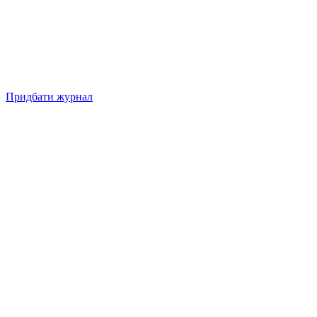
Придбати журнал
Підписуйтесь на нашу Facebook-сторінку!