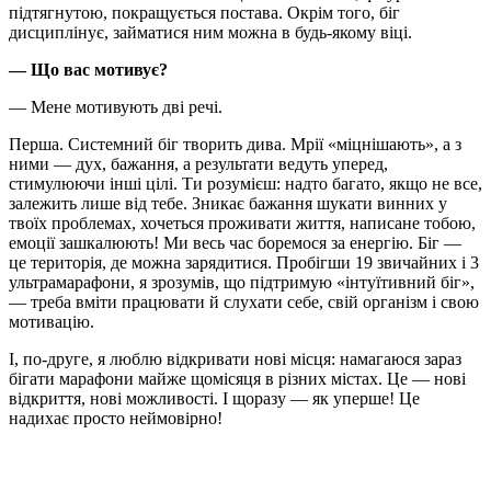
підтягнутою, покращується постава. Окрім того, біг
дисциплінує, займатися ним можна в будь-якому віці.
— Що вас мотивує?
— Мене мотивують дві речі.
Перша. Системний біг творить дива. Мрії «міцнішають», а з
ними — дух, бажання, а результати ведуть уперед,
стимулюючи інші цілі. Ти розумієш: надто багато, якщо не все,
залежить лише від тебе. Зникає бажання шукати винних у
твоїх проблемах, хочеться проживати життя, написане тобою,
емоції зашкалюють! Ми весь час боремося за енергію. Біг —
це територія, де можна зарядитися. Пробігши 19 звичайних і 3
ультрамарафони, я зрозумів, що підтримую «інтуїтивний біг»,
— треба вміти працювати й слухати себе, свій організм і свою
мотивацію.
І, по-друге, я люблю відкривати нові місця: намагаюся зараз
бігати марафони майже щомісяця в різних містах. Це — нові
відкриття, нові можливості. І щоразу — як уперше! Це
надихає просто неймовірно!