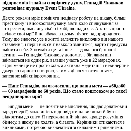
підприємців і знайти споріднену душу, Геннадій Чижиков
розповідає журналу Event Ukraine.
Дехто роками мріє поміняти нецікаву роботу на цікаву, більш
престижну й високооплачувану, мати коло спілкування за
інтересами, щасливу сім’ю і хобі, що надихає. А хтось просто
втілює свої мрії й не вбачає в цьому нічого надприродного.
Тому що знають: усе в житті залежить виключно від нашого
ставлення, і перш ніж світ навколо зміниться, варто передусім
змінити себе. Зрозуміти це та інше — здавалося б, прості
істини, — Геннадію Чижикову допоміг… біг, яким він
займається не один рік, взявши участь уже в 22 марафонах.
«Для мене це не просто хобі, а активна медитація і невичерпне
джерело гарного настрою, яким я ділюся з оточенням», —
запевняє мій співрозмовник.
— Пане Геннадію, ви оголосили, що ваша мета — #60до60
— 60 марафонів до 60 років. Що стало поштовхом до такої
неординарної мрії?
— Біг для мене — це позитивне мислення, що дає додатковий
заряд енергії, можливість відповідати на виклики й бути
відкритим до світу. Я переконаний: він дає краще розуміння
бізнесу, в якому не ходять, а бігають. Керівники стикаються з
викликами, потребою визначатися зі складними рішеннями.