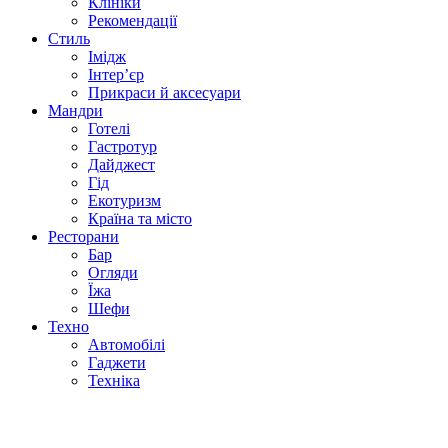
Клініки
Рекомендації
Стиль
Імідж
Інтер’єр
Прикраси й аксесуари
Мандри
Готелі
Гастротур
Дайджест
Гід
Екотуризм
Країна та місто
Ресторани
Бар
Огляди
Їжа
Шефи
Техно
Автомобілі
Гаджети
Техніка