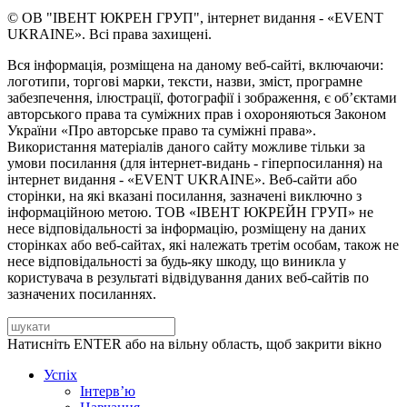
© ОВ "ІВЕНТ ЮКРЕН ГРУП", інтернет видання - «EVENT
UKRAINE». Всі права захищені.
Вся інформація, розміщена на даному веб-сайті, включаючи:
логотипи, торгові марки, тексти, назви, зміст, програмне
забезпечення, ілюстрації, фотографії і зображення, є об’єктами
авторського права та суміжних прав і охороняються Законом
України «Про авторське право та суміжні права».
Використання матеріалів даного сайту можливе тільки за
умови посилання (для інтернет-видань - гіперпосилання) на
інтернет видання - «EVENT UKRAINE». Веб-сайти або
сторінки, на які вказані посилання, зазначені виключно з
інформаційною метою. ТОВ «ІВЕНТ ЮКРЕЙН ГРУП» не
несе відповідальності за інформацію, розміщену на даних
сторінках або веб-сайтах, які належать третім особам, також не
несе відповідальності за будь-яку шкоду, що виникла у
користувача в результаті відвідування даних веб-сайтів по
зазначених посиланнях.
Натисніть ENTER або на вільну область, щоб закрити вікно
Успіх
Інтерв’ю