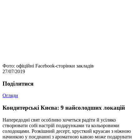
Фото: офіційні Facebook-сторінки закладів
27/07/2019
Подiлитися
Огляди
Кондитерські Києва: 9 найсолодших локацій
Напередодні свят особливо хочеться радіти й усіляко
створювати собі настрій подарунками та кольоровими
солодощами. Розкішний десерт, хрусткий круасан з ніжною
начинкою у поєднанні з ароматною кавою може подарувати