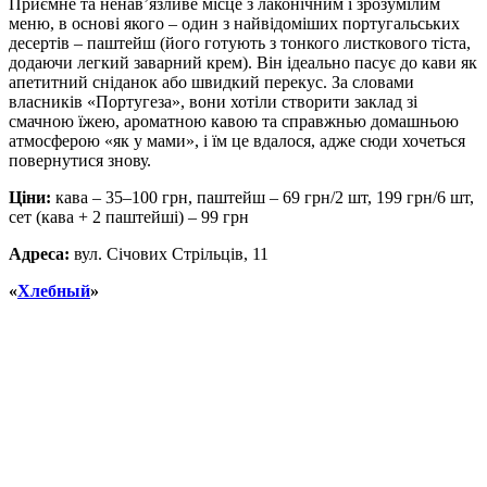
Приємне та ненав’язливе місце з лаконічним і зрозумілим
меню, в основі якого – один з найвідоміших португальських
десертів – паштейш (його готують з тонкого листкового тіста,
додаючи легкий заварний крем). Він ідеально пасує до кави як
апетитний сніданок або швидкий перекус. За словами
власників «Португеза», вони хотіли створити заклад зі
смачною їжею, ароматною кавою та справжнью домашньою
атмосферою «як у мами», і їм це вдалося, адже сюди хочеться
повернутися знову.
Ціни:
кава – 35–100 грн, паштейш – 69 грн/2 шт, 199 грн/6 шт,
сет (кава + 2 паштейші) – 99 грн
Адреса:
вул. Січових Стрільців, 11
«
Хлебный
»