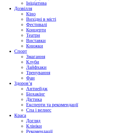
Ініціатива
Дозвілля
Кіно
Вихідні в місті
Фестивалі
Концерти
Театри
Виставки
Книжки
Спорт
Змагання
Клуби
Лайфхаки
Тренування
Фан
Здоров’я
Антиейдж
Біохакінг
Дієтика
Експерти та рекомендації
Спа i велнес
Краса
Догляд
Клініки
Рекомендації