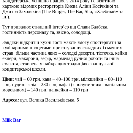
Кондитерська успішно працює з 2014 року і є візитною
карткою відомих рестораторів Києва Аліни Косічкіної та
Дмитра Заходякіна (The Burger, The Bar, Sho, «Хлебный» та
ін.).
Тут привалює стильний інтер’єр від Слави Балбека,
гостинність персоналу та, звісно, солодощі.
Завдяки відкритій кухні гості мають змогу спостерігати за
кулінарними процесами приготування складних і смачних
страв, більша частина яких – солодкі десерти, тістечка, кейки,
еклери, макарони, зефір, мармелад ручної роботи та інша
смакота, створена у найкращих традиціях французької
кондитерської школи.
Ціни:
чай – 60 грн, кава – 40–100 грн, мілкшейки – 80–110
грн, пудинг з чіа – 230 грн, вафлі (з полуничним і ванільним
морозивом) – 140 грн, панкейки – 110 грн
Адреса:
вул. Велика Васильківська, 5
Milk Bar