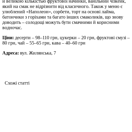
й великою кількістью фруктової начинки, ванільний чізкейк,
який на смак не відрізнити від класичного. Також у меню є
улюблений «Наполеон», сорбети, торт на основі лайма,
батончики з горіхами та багато інших смаколиків, що знову
доводить – солодощі можуть бути смачними й корисними
водночас.
Ціни:
десерти – 98–110 грн, цукерки – 20 грн, фруктові смузі –
80 грн, чай – 55–65 грн, кава – 40–60 грн
Адреса:
вул. Жилянська, 7
Схожі статтi