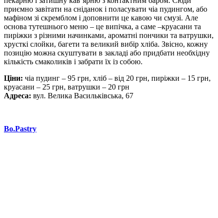
пекарню і затишну кав’ярню з контактним баром. Сюди
приємно завітати на сніданок і поласувати чіа пудингом, або
мафіном зі скремблом і доповнити це кавою чи смузі. Але
основа тутешнього меню – це випічка, а саме –круасани та
пиріжки з різними начинками, ароматні пончики та ватрушки,
хрусткі слойки, багети та великий вибір хліба. Звісно, кожну
позицію можна скуштувати в закладі або придбати необхідну
кількість смаколиків і забрати їх із собою.
Ціни:
чіа пудинг – 95 грн, хліб – від 20 грн, пиріжки – 15 грн,
круасани – 25 грн, ватрушки – 20 грн
Адреса:
вул. Велика Васильківська, 67
Bo.Pastry