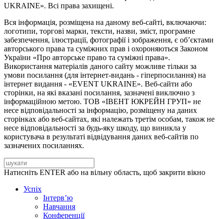
UKRAINE». Всі права захищені.
Вся інформація, розміщена на даному веб-сайті, включаючи:
логотипи, торгові марки, тексти, назви, зміст, програмне
забезпечення, ілюстрації, фотографії і зображення, є об’єктами
авторського права та суміжних прав і охороняються Законом
України «Про авторське право та суміжні права».
Використання матеріалів даного сайту можливе тільки за
умови посилання (для інтернет-видань - гіперпосилання) на
інтернет видання - «EVENT UKRAINE». Веб-сайти або
сторінки, на які вказані посилання, зазначені виключно з
інформаційною метою. ТОВ «ІВЕНТ ЮКРЕЙН ГРУП» не
несе відповідальності за інформацію, розміщену на даних
сторінках або веб-сайтах, які належать третім особам, також не
несе відповідальності за будь-яку шкоду, що виникла у
користувача в результаті відвідування даних веб-сайтів по
зазначених посиланнях.
Натисніть ENTER або на вільну область, щоб закрити вікно
Успіх
Інтерв’ю
Навчання
Конференції