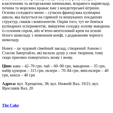
класичними та авторськими начинками, яскравого мармеладу,
печива та морозива вражає вже з кондитерської вітрини.
Основа солодкого меню – сучасна французька кулінарна
школа, яка базується на гармонії та вишуканих поєданнях
структур, смаків і компонентів. Окрім того, тут не бояться
кулінарних еспериментів, змішуючи солодку основу макарона
із солоним сиром, або м’ятно-ментоловий крем на основі
білого шоколаду з лимонним конфі, з додаванням чорного
шоколаду.
Honey – це чудовий сімейний заклад, створений Анною і
Стасом Завертайло, які вклали душу у своє творіння, тому
сюди приємно повертатись знову і знову.
Ціни:
кава – 42–70 грн, чай – 60–90 грн, макарони – 35 грн,
набір цукерок – 315 грн, еклери – 70–84 грн, міні-еклери – 40
грн, кекси – 40 грн
Адреса:
вул. Хрещатик, 38; вул. Нижній Вал, 19/21; вул.
Ярославів Вал, 20
The Cake