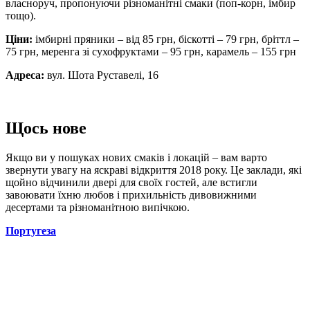
власноруч, пропонуючи різноманітні смаки (поп-корн, імбир
тощо).
Ціни:
імбирні пряники – від 85 грн, біскотті – 79 грн, бріттл –
75 грн, меренга зі сухофруктами – 95 грн, карамель – 155 грн
Адреса:
вул. Шота Руставелі, 16
Щось нове
Якщо ви у пошуках нових смаків і локацій – вам варто
звернути увагу на яскраві відкриття 2018 року. Це заклади, які
щойно відчинили двері для своїх гостей, але встигли
завоювати їхню любов і прихильність дивовижними
десертами та різноманітною випічкою.
Португеза