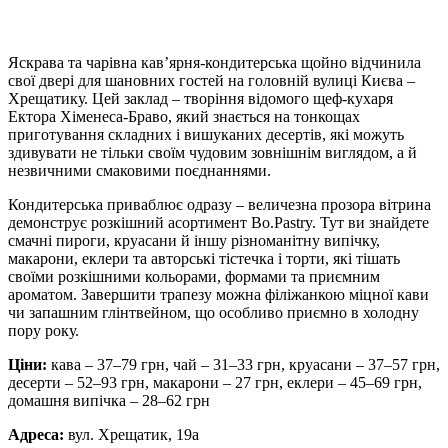
Яскрава та чарівна кав’ярня-кондитерська щойно відчинила
свої двері для шановних гостей на головній вулиці Києва –
Хрещатику. Цей заклад – творіння відомого щеф-кухаря
Ектора Хіменеса-Браво, який знається на тонкощах
приготування складних і вишуканих десертів, які можуть
здивувати не тільки своїм чудовим зовнішнім виглядом, а й
незвичними смаковими поєднаннями.
Кондитерська приваблює одразу – величезна прозора вітрина
демонструє розкішний асортимент Bo.Pastry. Тут ви знайдете
смачні пироги, круасани й іншу різноманітну випічку,
макарони, еклери та авторські тістечка і торти, які тішать
своїми розкішними кольорами, формами та приємним
ароматом. Завершити трапезу можна філіжанкою міцної кави
чи запашним глінтвейном, що особливо приємно в холодну
пору року.
Ціни:
кава – 37–79 грн, чай – 31–33 грн, круасани – 37–57 грн,
десерти – 52–93 грн, макарони – 27 грн, еклери – 45–69 грн,
домашня випічка – 28–62 грн
Адреса:
вул. Хрещатик, 19а