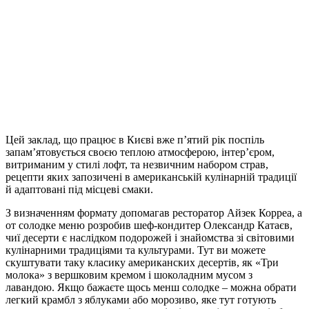
Цей заклад, що працює в Києві вже п’ятий рік поспіль
запам’ятовується своєю теплою атмосферою, інтер’єром,
витриманим у стилі лофт, та незвичним набором страв,
рецепти яких запозичені в американській кулінарній традиції
й адаптовані під місцеві смаки.
З визначенням формату допомагав ресторатор Айзек Корреа, а
от солодке меню розробив шеф-кондитер Олександр Катаєв,
чиї десерти є наслідком подорожей і знайомства зі світовими
кулінарними традиціями та культурами. Тут ви можете
скуштувати таку класику американских десертів, як «Три
молока» з вершковим кремом і шоколадним мусом з
лавандою. Якщо бажаєте щось менш солодке – можна обрати
легкий крамбл з яблуками або морозиво, яке тут готують