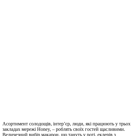
Асортимент солодощів, інтер’єр, люди, які працюють у трьох
закладах мережі Honey, – роблять своїх гостей щасливими.
Величезний вибір макарон, що тануть у роті, еклерів з