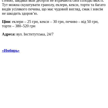
стевію, завдяки якій десерти не втрачають свої солодкі якості.
Тут можна скуштувати гранолу, еклери, кекси, торти та багато
видів усілякого печива, що має чудовий вигляд, смак і зовсім
не шкодить здоров’ю.
Ціни
: еклери – 25 грн, кекси – 30 грн, печиво – від 50 грн,
торти – 380–520 грн
Адреса:
вул. Інститутська, 24/7
«Имбирь»