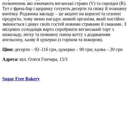
позначення, які означають веганські страви (V) та сироїдні (R).
Тут є фреш-бар і щоранку готують десерти та свіжу й поживну
випічку. Родзинка закладу – це акцент на корисні та сезонні
продукти, тому меню нагадує живий організм, який постійно
змінюється і дивує своїх гостей новими стравами й смаками. З
місцевих солодощів варто спробувати веганський торт з
шоколаду, легку та поживну панна котту з додаванням
апельсину, халву й цукерки (з горіхом та інжиром).
Ціни:
десерти – 92–116 грн, цукерки – 90 грн; халва – 20 грн
Адреса:
вул. Олеся Гончара, 15/3
Sugar Free Bakery