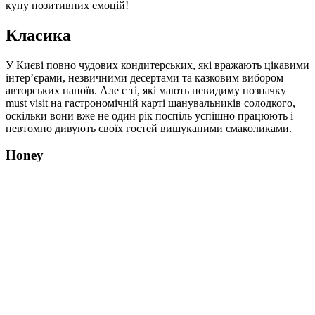
купу позитивних емоцій!
Класика
У Києві повно чудових кондитерських, які вражають цікавими
інтер’єрами, незвичними десертами та казковим вибором
авторських напоїв. Але є ті, які мають невидиму позначку
must visit на гастрономічній карті шанувальників солодкого,
оскільки вони вже не один рік поспіль успішно працюють і
невтомно дивують своїх гостей вишуканими смаколиками.
Honey