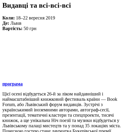
Видавці та всі-всі-всі
Коли:
18–22 вересня 2019
Де:
Львıв
Вартість:
50 грн
програма
Цієї осені відбудеться 26-й за ліком найдавніший і
наймасштабніший книжковий фестиваль країни — Book
Forum, або Львівський форум видавців. Зустрічі з
українськимий іноземними авторами, автограф-сесії,
презентації, тематичні кластери та спецпроекти, тисячі
книжок, а ще унікальна Ніч поезії та музики відбудеться у
Львівському палаці мистецтв та у понад 35 локаціях міста.
Почесною гостею стане лауреатка Букерівської премії