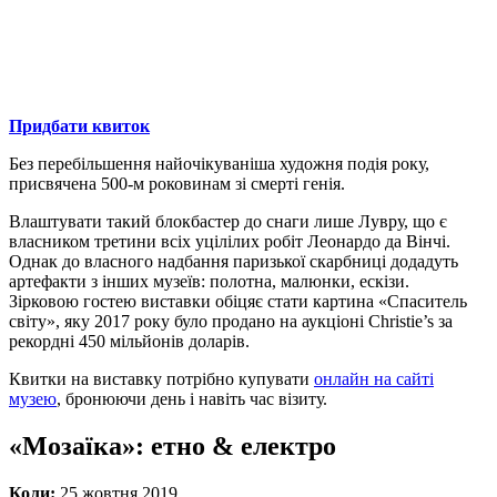
Придбати квиток
Без перебільшення найочікуваніша художня подія року,
присвячена 500-м роковинам зі смерті генія.
Влаштувати такий блокбастер до снаги лише Лувру, що є
власником третини всіх уцілілих робіт Леонардо да Вінчі.
Однак до власного надбання паризької скарбниці додадуть
артефакти з інших музеїв: полотна, малюнки, ескізи.
Зірковою гостею виставки обіцяє стати картина «Спаситель
світу», яку 2017 року було продано на аукціоні Christie’s за
рекордні 450 мільйонів доларів.
Квитки на виставку потрібно купувати
онлайн на сайті
музею
, бронюючи день і навіть час візиту.
«Мозаїка»: етно & електро
Коли:
25 жовтня 2019