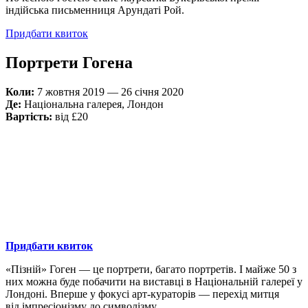
індійська письменниця Арундаті Рой.
Придбати квиток
Портрети Гогена
Коли:
7 жовтня 2019 — 26 січня 2020
Де:
Національна галерея, Лондон
Вартість:
від £20
Придбати квиток
«Пізній» Гоген — це портрети, багато портретів. І майже 50 з
них можна буде побачити на виставці в Національній галереї у
Лондоні. Вперше у фокусі арт-кураторів — перехід митця
від імпресіонізму до символізму.