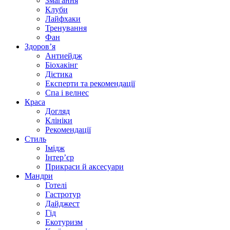
Змагання
Клуби
Лайфхаки
Тренування
Фан
Здоров’я
Антиейдж
Біохакінг
Дієтика
Експерти та рекомендації
Спа i велнес
Краса
Догляд
Клініки
Рекомендації
Стиль
Імідж
Інтер’єр
Прикраси й аксесуари
Мандри
Готелі
Гастротур
Дайджест
Гід
Екотуризм