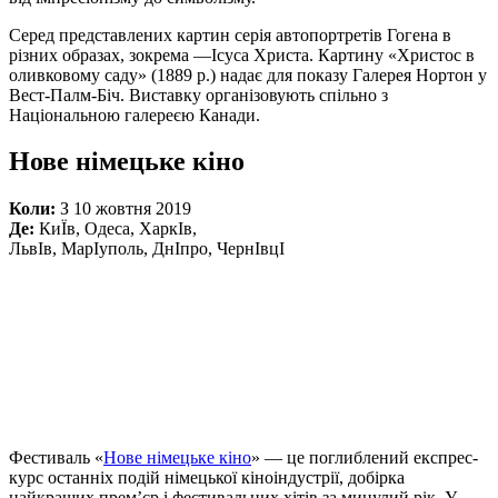
Серед представлених картин серія автопортретів Гогена в
різних образах, зокрема —Ісуса Христа. Картину «Христос в
оливковому саду» (1889 р.) надає для показу Галерея Нортон у
Вест-Палм-Біч. Виставку організовують спільно з
Національною галереєю Канади.
Нове німецьке кіно
Коли:
З 10 жовтня 2019
Де:
КиÏв, Одеса, ХаркIв,
ЛьвIв, МарIуполь, ДнIпро, ЧернIвцI
Фестиваль «
Нове німецьке кіно
» — це поглиблений експрес-
курс останніх подій німецької кіноіндустрії, добірка
найкращих прем’єр і фестивальних хітів за минулий рік. У