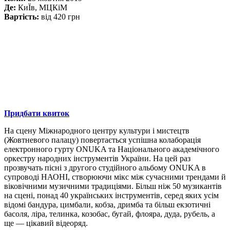
Де:
КиÏв, МЦКіМ
Вартість:
від 420 грн
Придбати квиток
На сцену Міжнародного центру культури і мистецтв
(Жовтневого палацу) повертається успішна колаборація
електронного гурту ONUKA та Національного академічного
оркестру народних інструментів України. На цей раз
прозвучать пісні з другого студійного альбому ONUKA в
супроводі НАОНІ, створюючи мікс між сучасними трендами й
віковічними музичними традиціями. Більш ніж 50 музикантів
на сцені, понад 40 українських інструментів, серед яких усім
відомі бандура, цимбали, кобза, дримба та більш екзотичні
басоля, ліра, телинка, козобас, бугай, флояра, дуда, рубель, а
ще — цікавий відеоряд.