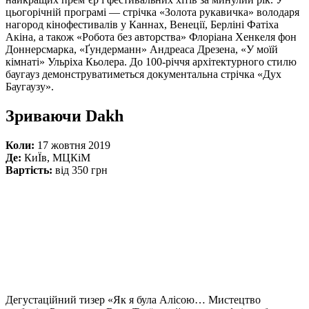
цьогорічній програмі — стрічка «Золота рукавичка» володаря
нагород кінофестивалів у Каннах, Венеції, Берліні Фатіха
Акіна, а також «Робота без авторства» Флоріана Хенкеля фон
Доннерсмарка, «Ґундерманн» Андреаса Дрезена, «У моїй
кімнаті» Ульріха Кьолера. До 100-річчя архітектурного стилю
баугауз демонструватиметься документальна стрічка «Дух
Баугаузу».
Зриваючи Dakh
Коли:
17 жовтня 2019
Де:
КиÏв, МЦКіМ
Вартість:
від 350 грн
Дегустаційний тизер «Як я була Алісою… Мистецтво