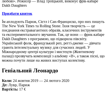
любові». Режисер — Влад Троїцький, виконує фрік-кабаре
Dakh Daughters
Придбати квиток
Їм аплодують Париж, Сієтл і Сан-Франциско, про них пишуть
The New York Times та Rolling Stone. Їхня творчість — це
поєднання екстравагантних образів, класичних інструментів
та експериментального звучання. Так, це вони — фрик-кабаре
Dakh Daughters з програмою, що підкорила півсвіту.
Український фолк, французький реп, реггі-джеми — дівчата
грають інтелектуальну музику для сучасних людей. У
Міжнародному центрі культури і мистецтв (Жовтневому
палаці) прозвучать композиції з альбому «If», а також пісні, що
можна почути лише на живих виступах колективу.
Геніальний Леонардо
Коли:
24 жовтня 2019 — 24 лютого 2020
Де:
Лувр, Париж
Вартість:
17 €