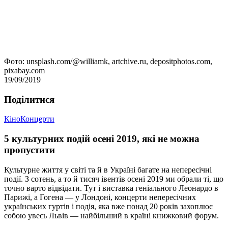
Фото: unsplash.com/@williamk, artchive.ru, depositphotos.com,
pixabay.com
19/09/2019
Подiлитися
Кіно
Концерти
5 культурних подій осені 2019, які не можна
пропустити
Культурне життя у світі та й в Україні багате на непересічні
події. З сотень, а то й тисяч івентів осені 2019 ми обрали ті, що
точно варто відвідати. Тут і виставка геніального Леонардо в
Парижі, а Гогена — у Лондоні, концерти непересічних
українських гуртів і подія, яка вже понад 20 років захоплює
собою увесь Львів — найбільший в країні книжковий форум.