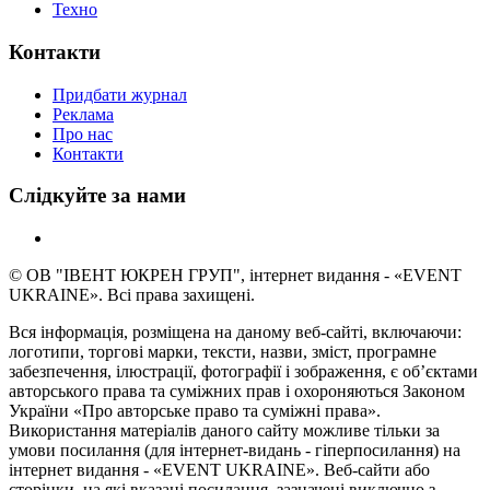
Техно
Контакти
Придбати журнал
Реклама
Про нас
Контакти
Слідкуйте за нами
© ОВ "ІВЕНТ ЮКРЕН ГРУП", інтернет видання - «EVENT
UKRAINE». Всі права захищені.
Вся інформація, розміщена на даному веб-сайті, включаючи:
логотипи, торгові марки, тексти, назви, зміст, програмне
забезпечення, ілюстрації, фотографії і зображення, є об’єктами
авторського права та суміжних прав і охороняються Законом
України «Про авторське право та суміжні права».
Використання матеріалів даного сайту можливе тільки за
умови посилання (для інтернет-видань - гіперпосилання) на
інтернет видання - «EVENT UKRAINE». Веб-сайти або
сторінки, на які вказані посилання, зазначені виключно з