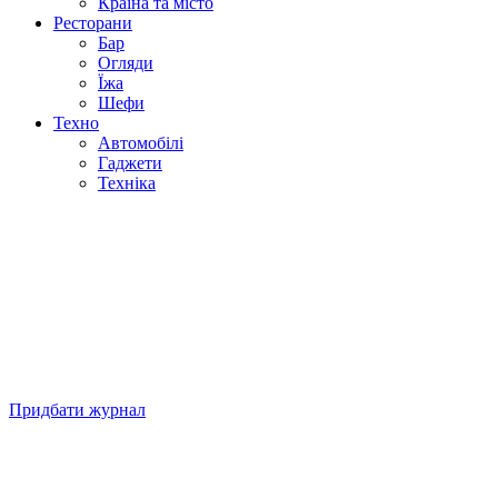
Країна та місто
Ресторани
Бар
Огляди
Їжа
Шефи
Техно
Автомобілі
Гаджети
Техніка
Придбати журнал
Підписуйтесь на нашу Facebook-сторінку!