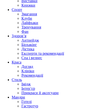
Виставки
Книжки
Спорт
Змагання
Клуби
Лайфхаки
Тренування
Фан
Здоров’я
Антиейдж
Біохакінг
Дієтика
Експерти та рекомендації
Спа i велнес
Краса
Догляд
Клініки
Рекомендації
Стиль
Імідж
Інтер’єр
Прикраси й аксесуари
Мандри
Готелі
Гастротур