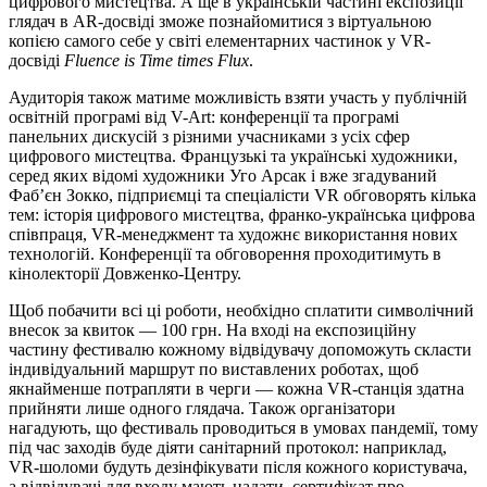
цифрового мистецтва. А ще в
українській частині експозиції
глядач в AR-досвіді зможе
познайомитися з віртуальною
копією самого себе у світі елементарних частинок у VR-
досвіді
Fluence is Time times Flux
.
Аудиторія також матиме можливість взяти участь у публічній
освітній програмі від V-Art: конференції та програмі
панельних дискусій з різними учасниками з усіх сфер
цифрового мистецтва. Французькі та українські художники,
серед яких відомі художники Уго Арсак і вже згадуваний
Фаб’єн Зокко, підприємці та спеціалісти VR обговорять кілька
тем: історія цифрового мистецтва, франко-українська цифрова
співпраця, VR-менеджмент та художнє використання нових
технологій. Конференції та обговорення проходитимуть в
кінолекторії Довженко-Центру.
Щоб побачити всі ці роботи, необхідно сплатити символічний
внесок за квиток — 100 грн. На вході на експозиційну
частину фестивалю кожному відвідувачу допоможуть скласти
індивідуальний маршрут по виставлених роботах, щоб
якнайменше потрапляти в черги — кожна VR-станція здатна
прийняти лише одного глядача. Також організатори
нагадують, що фестиваль проводиться в умовах пандемії, тому
під час заходів буде діяти санітарний протокол: наприклад,
VR-шоломи будуть дезінфікувати після кожного користувача,
а відвідувачі для входу мають надати сертифікат про