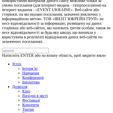
Використання матеріалів даного сайту можливе тільки за
умови посилання (для інтернет-видань - гіперпосилання) на
інтернет видання - «EVENT UKRAINE». Веб-сайти або
сторінки, на які вказані посилання, зазначені виключно з
інформаційною метою. ТОВ «ІВЕНТ ЮКРЕЙН ГРУП» не
несе відповідальності за інформацію, розміщену на даних
сторінках або веб-сайтах, які належать третім особам, також не
несе відповідальності за будь-яку шкоду, що виникла у
користувача в результаті відвідування даних веб-сайтів по
зазначених посиланнях.
Натисніть ENTER або на вільну область, щоб закрити вікно
Успіх
Інтерв’ю
Навчання
Конференції
Ініціатива
Дозвілля
Кіно
Вихідні в місті
Фестивалі
Концерти
Театри