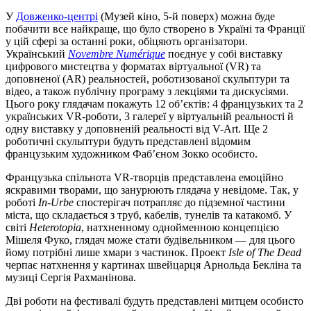
У
Довженко-центрі
(Музей кіно, 5-й поверх) можна буде
побачити все найкраще, що було створено в Україні та Франції
у цій сфері за останні роки, обіцяють організатори.
Український
Novembre Numérique
поєднує у собі виставку
цифрового мистецтва у форматах віртуальної (VR) та
доповненої (AR) реальностей, роботизованої скульптури та
відео, а також публічну програму з лекціями та дискусіями.
Цього року глядачам покажуть 12 об’єктів: 4 французьких та 2
українських VR-роботи, 3 галереї у віртуальній реальності й
одну виставку у доповненій реальності від V-Art. Ще 2
роботичні скульптури будуть представлені відомим
французьким художником Фаб’єном Зокко особисто.
Французька спільнота VR-творців представлена емоційно
яскравими творами, що занурюють глядача у невідоме. Так, у
роботі
In-Urbe
спостерігач потрапляє до підземної частини
міста, що складається з труб, кабелів, тунелів та катакомб. У
світі
Heterotopia
, натхненному однойменною концепцією
Мішеля Фуко, глядач може стати будівельником — для цього
йому потрібні лише хмари з частинок. Проект
Isle of The Dead
черпає натхнення у картинах швейцарця Арнольда Бекліна та
музиці Сергія Рахманінова.
Дві роботи на фестивалі будуть представлені митцем особисто