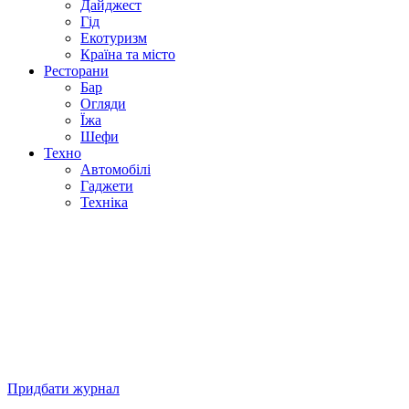
Дайджест
Гід
Екотуризм
Країна та місто
Ресторани
Бар
Огляди
Їжа
Шефи
Техно
Автомобілі
Гаджети
Техніка
Придбати журнал