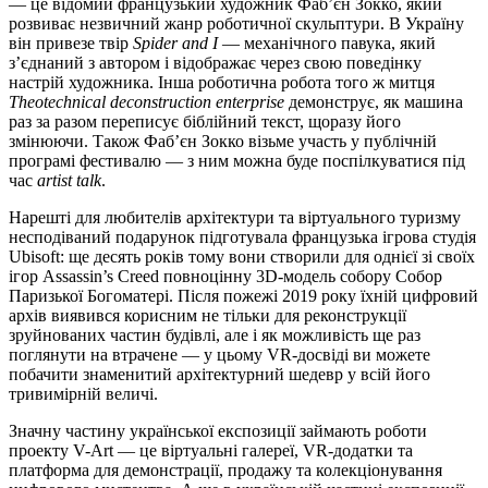
— це відомий французький художник Фаб’єн Зокко, який
розвиває незвичний жанр роботичної скульптури. В Україну
він привезе твір
Spider and I
— механічного павука, який
з’єднаний з автором і відображає через свою поведінку
настрій художника. Інша роботична робота того ж митця
Theotechnical deconstruction enterprise
демонструє, як машина
раз за разом переписує біблійний текст, щоразу його
змінюючи. Також Фаб’єн Зокко візьме участь у публічній
програмі фестивалю — з ним можна буде поспілкуватися під
час
artist talk
.
Нарешті для любителів архітектури та віртуального туризму
несподіваний подарунок підготувала французька ігрова студія
Ubisoft: ще десять років тому вони створили для однієї зі своїх
ігор Assassin’s Creed повноцінну 3D-модель собору Собор
Паризької Богоматері. Після пожежі 2019 року їхній цифровий
архів виявився корисним не тільки для реконструкції
зруйнованих частин будівлі, але і як можливість ще раз
поглянути на втрачене — у цьому VR-досвіді ви можете
побачити знаменитий архітектурний шедевр у всій його
тривимірній величі.
Значну частину української експозиції займають роботи
проекту V-Art — це віртуальні галереї, VR-додатки та
платформа для демонстрації, продажу та колекціонування