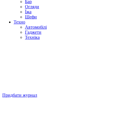
Бар
Огляди
Їжа
Шефи
Техно
Автомобілі
Гаджети
Техніка
Придбати журнал
Підписуйтесь на нашу Facebook-сторінку!