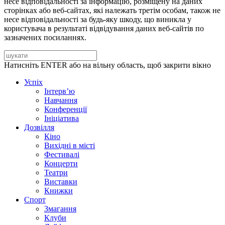
несе відповідальності за інформацію, розміщену на даних
сторінках або веб-сайтах, які належать третім особам, також не
несе відповідальності за будь-яку шкоду, що виникла у
користувача в результаті відвідування даних веб-сайтів по
зазначених посиланнях.
Натисніть ENTER або на вільну область, щоб закрити вікно
Успіх
Інтерв’ю
Навчання
Конференції
Ініціатива
Дозвілля
Кіно
Вихідні в місті
Фестивалі
Концерти
Театри
Виставки
Книжки
Спорт
Змагання
Клуби