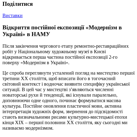
Подiлитися
Виставки
Відкриття постійної експозиції «Модернізм в
Україні» в НАМУ
Після закінчення чергового етапу ремонтно-реставраційних
робіт у Національному художньому музеї в Києві
відкривається перша частина постійної експозиції 2-го
поверху «Модернізм в Україні».
Це спроба переглянути усталений погляд на мистецтво першої
третини ХХ століття, щоб вписати його в тогочасний
світовий контекст і водночас виявити специфіку української
ситуації. В цей час у мистецтві з’являються численні
новаторські рухи й тенденції, які існували паралельно,
доповнюючи одне одного, починає формуватися масова
культура. Постійне оновлення пластичної мови, активна
інтерпретація художніх форм, звернення до підсвідомості
стають визначальними рисами культурно-мистецької епохи
кінця ХІХ – першої половини ХХ століття, яку сьогодні ми
називаємо модернізмом.