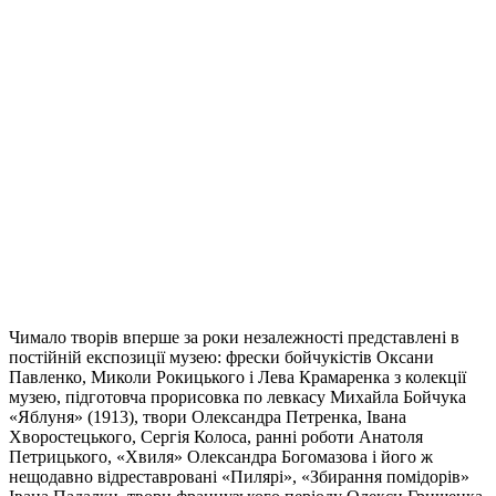
Чимало творів вперше за роки незалежності представлені в
постійній експозиції музею: фрески бойчукістів Оксани
Павленко, Миколи Рокицького і Лева Крамаренка з колекції
музею, підготовча прорисовка по левкасу Михайла Бойчука
«Яблуня» (1913), твори Олександра Петренка, Івана
Хворостецького, Сергія Колоса, ранні роботи Анатоля
Петрицького, «Хвиля» Олександра Богомазова і його ж
нещодавно відреставровані «Пилярі», «Збирання помідорів»