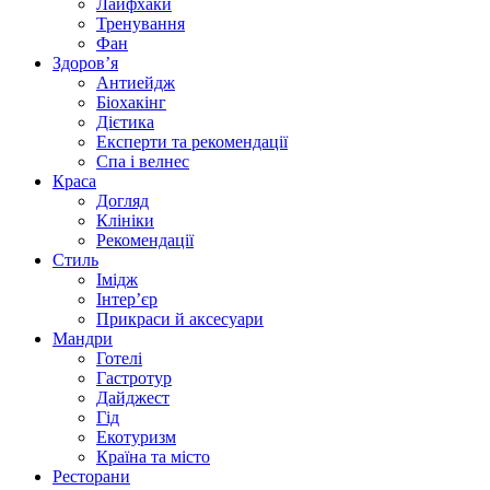
Лайфхаки
Тренування
Фан
Здоров’я
Антиейдж
Біохакінг
Дієтика
Експерти та рекомендації
Спа i велнес
Краса
Догляд
Клініки
Рекомендації
Стиль
Імідж
Інтер’єр
Прикраси й аксесуари
Мандри
Готелі
Гастротур
Дайджест
Гід
Екотуризм
Країна та місто
Ресторани