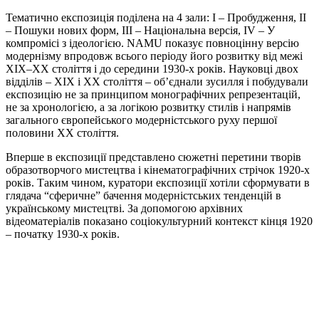
Тематично експозиція поділена на 4 зали: І – Пробудження, ІІ
– Пошуки нових форм, ІІІ – Національна версія, ІV – У
компромісі з ідеологією. NAMU показує повноцінну версію
модернізму впродовж всього періоду його розвитку від межі
ХІХ–ХХ століття і до середини 1930-х років. Науковці двох
відділів – ХІХ і ХХ століття – об’єднали зусилля і побудували
експозицію не за принципом монографічних репрезентацій,
не за хронологією, а за логікою розвитку стилів і напрямів
загального європейського модерністського руху першої
половини ХХ століття.
Вперше в експозиції представлено сюжетні перетини творів
образотворчого мистецтва і кінематографічних стрічок 1920-х
років. Таким чином, куратори експозиції хотіли сформувати в
глядача “сферичне” бачення модерністських тенденцій в
українському мистецтві. За допомогою архівних
відеоматеріалів показано соціокультурний контекст кінця 1920
– початку 1930-х років.