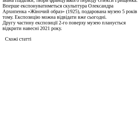
Івана Падалки, твори французького періоду Олекси Грищенка.
Вперше експонуватиметься скульптура Олександра
Архипенка «Жіночий образ» (1925), подарована музею 5 років
тому. Експозицію можна відвідати вже сьогодні.
Другу частину експозиції 2-го поверху музею планується
відкрити навесні 2021 року.
Схожі статтi