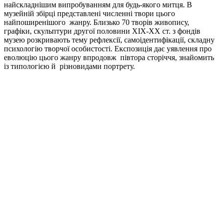
найскладнішим випробуванням для будь-якого митця. В
музейній збірці представлені численні твори цього
найпоширенішого жанру. Близько 70 творів живопису,
графіки, скульптури другої половини XIX-XX ст. з фондів
музею розкривають тему рефлексії, самоідентифікації, складну
психологію творчої особистості. Експозиція дає уявлення про
еволюцію цього жанру впродовж півтора сторіччя, знайомить
із типологією й різновидами портрету.