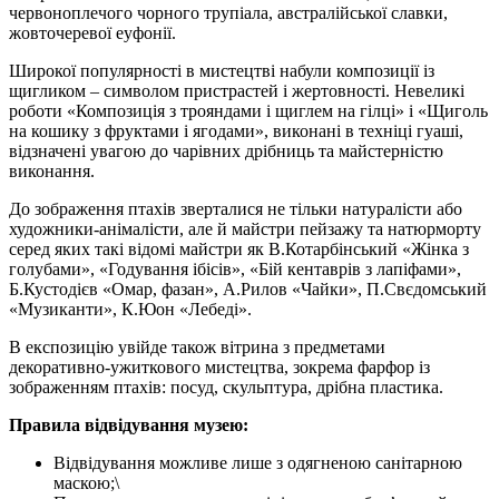
червоноплечого чорного трупіала, австралійської славки,
жовточеревої еуфонії.
Широкої популярності в мистецтві набули композиції із
щигликом – символом пристрастей і жертовності. Невеликі
роботи «Композиція з трояндами і щиглем на гілці» і «Щиголь
на кошику з фруктами і ягодами», виконані в техніці гуаші,
відзначені увагою до чарівних дрібниць та майстерністю
виконання.
До зображення птахів зверталися не тільки натуралісти або
художники-анімалісти, але й майстри пейзажу та натюрморту
серед яких такі відомі майстри як В.Котарбінський «Жінка з
голубами», «Годування ібісів», «Бій кентаврів з лапіфами»,
Б.Кустодієв «Омар, фазан», А.Рилов «Чайки», П.Свєдомський
«Музиканти», К.Юон «Лебеді».
В експозицію увійде також вітрина з предметами
декоративно-ужиткового мистецтва, зокрема фарфор із
зображенням птахів: посуд, скульптура, дрібна пластика.
Правила відвідування музею:
Відвідування можливе лише з одягненою санітарною
маскою;\