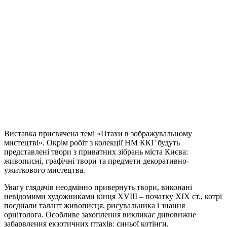
Виставка присвячена темі «Птахи в зображувальному
мистецтві». Окрім робіт з колекції НМ ККГ будуть
представлені твори з приватних зібрань міста Києва:
живописні, графічні твори та предмети декоративно-
ужиткового мистецтва.
Увагу глядачів неодмінно привернуть твори, виконані
невідомими художниками кінця XVIII – початку XIX ст., котрі
поєднали талант живописця, рисувальника і знання
орнітолога. Особливе захоплення викликає дивовижне
забарвлення екзотичних птахів: синьої котінги,