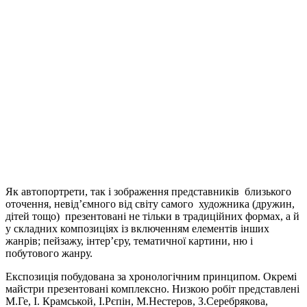
Як автопортрети, так і зображення представників близького
оточення, невід’ємного від світу самого художника (дружин,
дітей тощо) презентовані не тільки в традиційних формах, а й
у складних композиціях із включенням елементів інших
жанрів; пейзажу, інтер’єру, тематичної картини, ню і
побутового жанру.
Експозиція побудована за хронологічним принципом. Окремі
майстри презентовані комплексно. Низкою робіт представлені
М.Ге, І. Крамськой, І.Рєпін, М.Нестеров, З.Серебрякова,