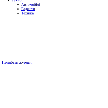
Техно
Автомобілі
Гаджети
Техніка
Придбати журнал
Підписуйтесь на нашу Facebook-сторінку!