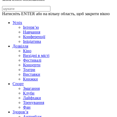
Натисніть ENTER або на вільну область, щоб закрити вікно
Успіх
Інтерв’ю
Навчання
Конференції
Ініціатива
Дозвілля
Кіно
Вихідні в місті
Фестивалі
Концерти
Театри
Виставки
Книжки
Спорт
Змагання
Клуби
Лайфхаки
Тренування
Фан
Здоров’я
Антиейдж