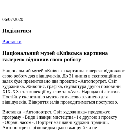
06/07/2020
Подiлитися
Виставки
Національний музей «Київська картинна
галерея» відновив свою роботу
Національний музей «Київська картинна галерея» відновлює
свою роботу для відвідувачів. До 31 липня в експозиційних
залах буде презентовано два проекти: «Автопортрет. Світ
художника. Живопис, графіка, скульптура другої половини
ХІХ-ХХ ст. з колекції музею» та «Aves. Народжені літати».
Постійну експозицію музею тимчасово зачинено для
відвідувачів. Відкриття залів проводитиметься поступово.
Виставка «Автопортрет. Світ художника» продовжує
програму «Види і жанри мистецтва» і є другою з проекту
«Обрані часом». Портрет має давні художні традиції.
Автопортрет є різновидом цього жанру й чи не