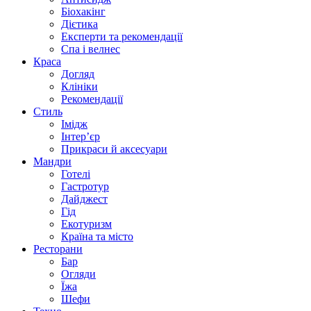
Біохакінг
Дієтика
Експерти та рекомендації
Спа i велнес
Краса
Догляд
Клініки
Рекомендації
Стиль
Імідж
Інтер’єр
Прикраси й аксесуари
Мандри
Готелі
Гастротур
Дайджест
Гід
Екотуризм
Країна та місто
Ресторани
Бар
Огляди
Їжа
Шефи