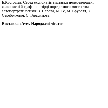
Б.Кустодієв. Серед експонатів виставки неперевершені
живописні й графічні взірці портретного мистецтва –
автопортрети пензля В. Перова, М. Ге, М. Врубеля, З.
Серебрякової, С. Герасимова.
Виставка «Aves. Народжені літати»