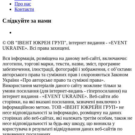
Про нас
Контакти
Слідкуйте за нами
© ОВ "ІВЕНТ ЮКРЕН ГРУП", інтернет видання - «EVENT
UKRAINE». Всі права захищені.
Вся інформація, розміщена на даному веб-сайті, включаючи:
логотипи, торгові марки, тексти, назви, зміст, програмне
забезпечення, ілюстрації, фотографії і зображення, є об’єктами
авторського права та суміжних прав і охороняються Законом
України «Про авторське право та суміжні права».
Використання матеріалів даного сайту можливе тільки за
умови посилання (для інтернет-видань - гіперпосилання) на
інтернет видання - «EVENT UKRAINE». Веб-сайти або
сторінки, на які вказані посилання, зазначені виключно з
інформаційною метою. ТОВ «ІВЕНТ ЮКРЕЙН ГРУП» не
несе відповідальності за інформацію, розміщену на даних
сторінках або веб-сайтах, які належать третім особам, також не
несе відповідальності за будь-яку шкоду, що виникла у
користувача в результаті відвідування даних веб-сайтів по
зазначених посиланнях.