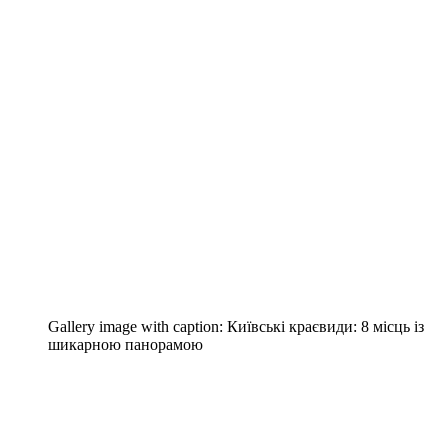
Gallery image with caption:
Київські краєвиди: 8 місць із
шикарною панорамою