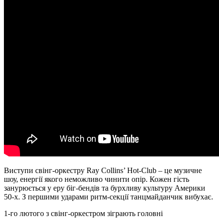
Виступи свінг-оркестру Ray Collins’ Hot-Club – це музичне
шоу, енергії якого неможливо чинити опір. Кожен гість
занурюється у еру біг-бендів та бурхливу культуру Америки
50-х. З першими ударами ритм-секції танцмайданчик вибухає.
1-го лютого з свінг-оркестром зіграють головні