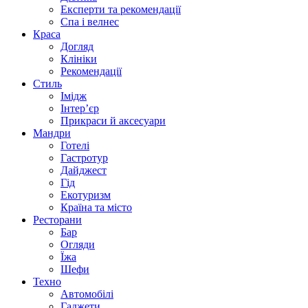
Експерти та рекомендації
Спа i велнес
Краса
Догляд
Клініки
Рекомендації
Стиль
Імідж
Інтер’єр
Прикраси й аксесуари
Мандри
Готелі
Гастротур
Дайджест
Гід
Екотуризм
Країна та місто
Ресторани
Бар
Огляди
Їжа
Шефи
Техно
Автомобілі
Гаджети