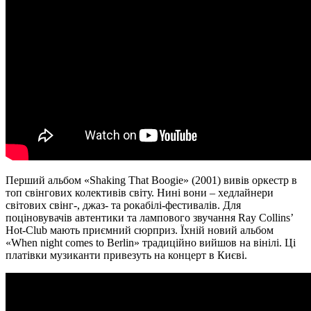
Перший альбом «Shaking That Boogie» (2001) вивів оркестр в
топ свінгових колективів світу. Нині вони – хедлайнери
світових свінг-, джаз- та рокабілі-фестивалів. Для
поціновувачів автентики та лампового звучання Ray Collins’
Hot-Club мають приємний сюрприз. Їхній новий альбом
«When night comes to Berlin» традиційно вийшов на вінілі. Ці
платівки музиканти привезуть на концерт в Києві.