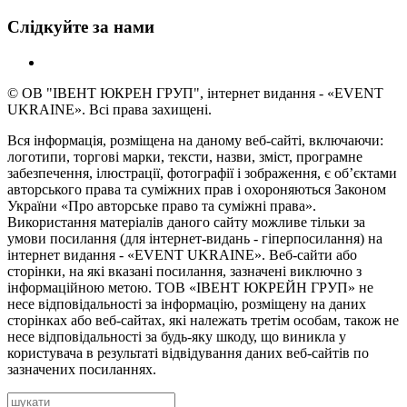
Слідкуйте за нами
© ОВ "ІВЕНТ ЮКРЕН ГРУП", інтернет видання - «EVENT
UKRAINE». Всі права захищені.
Вся інформація, розміщена на даному веб-сайті, включаючи:
логотипи, торгові марки, тексти, назви, зміст, програмне
забезпечення, ілюстрації, фотографії і зображення, є об’єктами
авторського права та суміжних прав і охороняються Законом
України «Про авторське право та суміжні права».
Використання матеріалів даного сайту можливе тільки за
умови посилання (для інтернет-видань - гіперпосилання) на
інтернет видання - «EVENT UKRAINE». Веб-сайти або
сторінки, на які вказані посилання, зазначені виключно з
інформаційною метою. ТОВ «ІВЕНТ ЮКРЕЙН ГРУП» не
несе відповідальності за інформацію, розміщену на даних
сторінках або веб-сайтах, які належать третім особам, також не
несе відповідальності за будь-яку шкоду, що виникла у
користувача в результаті відвідування даних веб-сайтів по
зазначених посиланнях.