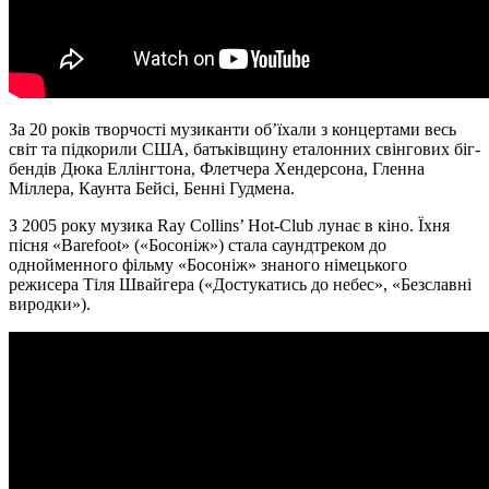
За 20 років творчості музиканти об’їхали з концертами весь
світ та підкорили США, батьківщину еталонних свінгових біг-
бендів Дюка Еллінгтона, Флетчера Хендерсона, Гленна
Міллера, Каунта Бейсі, Бенні Гудмена.
З 2005 року музика Ray Collins’ Hot-Club лунає в кіно. Їхня
пісня «Barefoot» («Босоніж») стала саундтреком до
однойменного фільму «Босоніж» знаного німецького
режисера Тіля Швайгера («Достукатись до небес», «Безславні
виродки»).