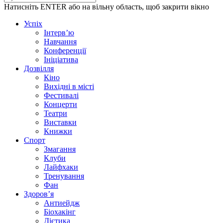
Натисніть ENTER або на вільну область, щоб закрити вікно
Успіх
Інтерв’ю
Навчання
Конференції
Ініціатива
Дозвілля
Кіно
Вихідні в місті
Фестивалі
Концерти
Театри
Виставки
Книжки
Спорт
Змагання
Клуби
Лайфхаки
Тренування
Фан
Здоров’я
Антиейдж
Біохакінг
Дієтика