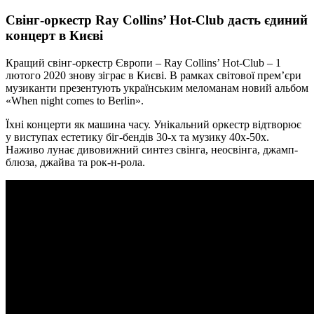
Свінг-оркестр Ray Collins’ Hot-Club дасть єдиний
концерт в Києві
Кращий свінг-оркестр Європи – Ray Collins’ Hot-Club – 1
лютого 2020 знову зіграє в Києві. В рамках світової прем’єри
музиканти презентують українським меломанам новий альбом
«When night comes to Berlin».
Їхні концерти як машина часу. Унікальний оркестр відтворює
у виступах естетику біг-бендів 30-х та музику 40х-50х.
Наживо лунає дивовижний синтез свінга, неосвінга, джамп-
блюза, джайва та рок-н-рола.