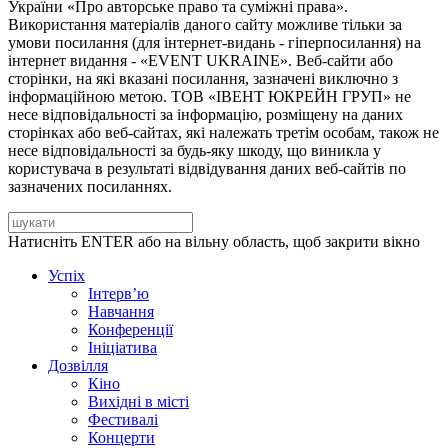
України «Про авторське право та суміжні права».
Використання матеріалів даного сайту можливе тільки за
умови посилання (для інтернет-видань - гіперпосилання) на
інтернет видання - «EVENT UKRAINE». Веб-сайти або
сторінки, на які вказані посилання, зазначені виключно з
інформаційною метою. ТОВ «ІВЕНТ ЮКРЕЙН ГРУП» не
несе відповідальності за інформацію, розміщену на даних
сторінках або веб-сайтах, які належать третім особам, також не
несе відповідальності за будь-яку шкоду, що виникла у
користувача в результаті відвідування даних веб-сайтів по
зазначених посиланнях.
Натисніть ENTER або на вільну область, щоб закрити вікно
Успіх
Інтерв’ю
Навчання
Конференції
Ініціатива
Дозвілля
Кіно
Вихідні в місті
Фестивалі
Концерти