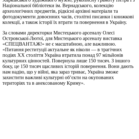
Національної бібліотеки ім. Вернадського, колекцію
археологічних предметів, рідкісні архівні матеріали та
фотодокументи довоєнних часів, столітні писанки і книжкові
колекції, а також історії їх втрати та повернення в Україну.
За словами директорки Мистецького арсеналу Олесі
Островської-Лютої, для Мистецького арсеналу виставка
«СПЕЦВАНТАЖ!» не є масштабною, але важливою.
«Питання реституції актуальне як ніколи — в трагічних
подіях ХХ століття Україна втратила понад 97 мільйонів
культурних цінностей. Повернула лише 150 тисяч. З іншого
боку, це 150 тисяч щасливих історій повернення. Вони дають
нам надію, що у війні, яка зараз триває, Україна зможе
захистити важливі культурні об’єкти на окупованих
територіях та в анексованому Криму».