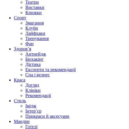
Театри
Виставки
Книжки
Спорт
Змагання
Клуби
Лайфхаки
Тренування
Фан
Здоров’я
Антиейдж
Біохакінг
Дієтика
Експерти та рекомендації
Спа i велнес
Краса
Догляд
Клініки
Рекомендації
Стиль
Імідж
Інтер’єр
Прикраси й аксесуари
Мандри
Готелі