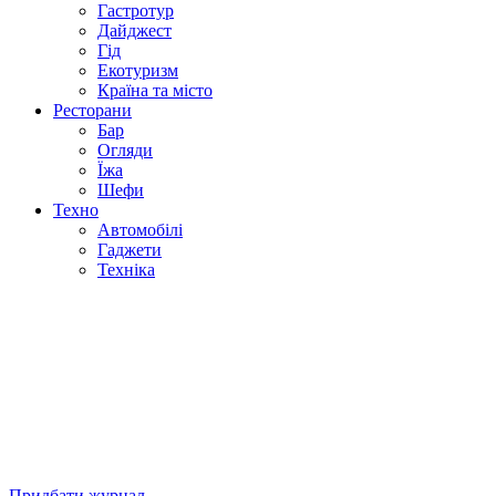
Гастротур
Дайджест
Гід
Екотуризм
Країна та місто
Ресторани
Бар
Огляди
Їжа
Шефи
Техно
Автомобілі
Гаджети
Техніка
Придбати журнал