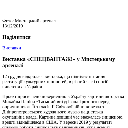
Фото: Мистецький арсенал
13/12/2019
Подiлитися
Виставки
Виставка «СПЕЦВАНТАЖ!» у Мистецькому
арсеналі
12 грудня відкрилася виставка, що піднімає питання
реституції культурних цінностей, в різний час і спосіб
вивезених з України.
Проєкт присвячено поверненню в Україну картини авторства
Михайла Паніна «Таємний виїзд Івана Грозного перед
опричниною». Її за часів ІІ Світової війни вивезла з
Дніпропетровського художнього музею нацистська
окупаційна влада. Картина довший час вважалась знищеною,
врешті віднайшлася в США. У вересні 2019 у результаті
спільної роботи дніпровських музейників, українських і