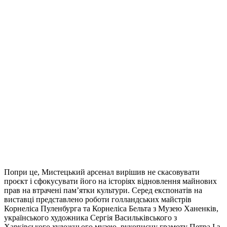
Попри це, Мистецький арсенал вирішив не скасовувати
проєкт і сфокусувати його на історіях відновлення майнових
прав на втрачені пам’ятки культури. Серед експонатів на
виставці представлено роботи голландських майстрів
Корнеліса Пуленбурга та Корнеліса Бельта з Музею Ханенків,
українського художника Сергія Васильківського з
Харківського художнього музею, рукописну грамоту Петра І з