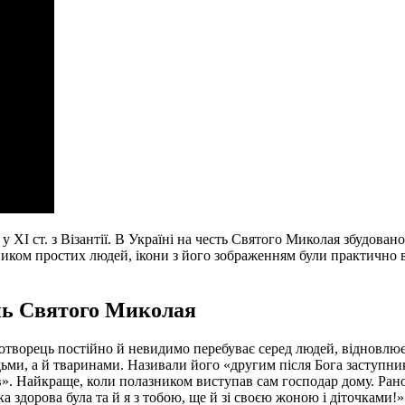
І ст. з Візантії. В Україні на честь Святого Миколая збудован
ником простих людей, ікони з його зображенням були практично 
ень Святого Миколая
творець постійно й невидимо перебуває серед людей, відновлює с
дьми, а й тваринами. Називали його «другим після Бога заступни
». Найкраще, коли полазником виступав сам господар дому. Рано-
а здорова була та й я з тобою, ще й зі своєю жоною і діточками!»