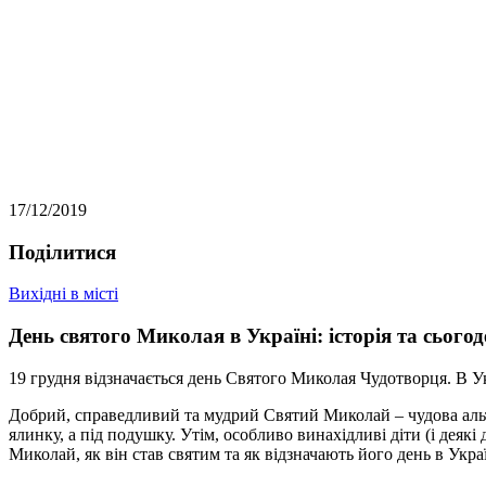
17/12/2019
Подiлитися
Вихідні в місті
День святого Миколая в Україні: історія та сього
19 грудня відзначається день Святого Миколая Чудотворця. В Ук
Добрий, справедливий та мудрий Святий Миколай – чудова альт
ялинку, а під подушку. Утім, особливо винахідливі діти (і деяк
Миколай, як він став святим та як відзначають його день в Украї