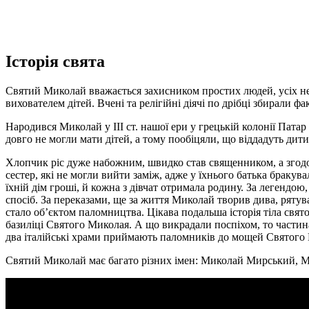
Історія свята
Святий Миколай вважається захисником простих людей, усіх нес
вихователем дітей. Вчені та релігійні діячі по дрібці збирали фа
Народився Миколай у ІІІ ст. нашої ери у грецькій колонії Патар
довго не могли мати дітей, а тому пообіцяли, що віддадуть дитин
Хлопчик ріс дуже набожним, швидко став священником, а згодо
сестер, які не могли вийти заміж, адже у їхнього батька брак
їхній дім гроші, й кожна з дівчат отримала родину. За легендою
спосіб. За переказами, ще за життя Миколай творив дива, рятув
стало об’єктом паломництва. Цікава подальша історія тіла святог
базиліці Святого Миколая. А що викрадали поспіхом, то частина
два італійські храми приймають паломників до мощей Святого
Святий Миколай має багато різних імен: Миколай Мирський, М