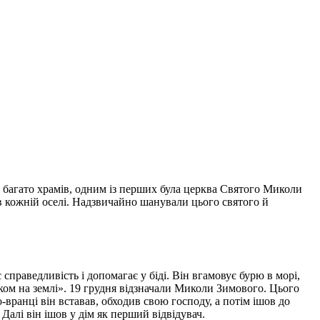
о багато храмів, одним із перших була церква Святого Миколи
в кожній оселі. Надзвичайно шанували цього святого й
праведливість і допомагає у біді. Він вгамовує бурю в морі,
ком на землі». 19 грудня відзначали Миколи Зимового. Цього
вранці він вставав, обходив свою господу, а потім ішов до
 Далі він ішов у дім як перший відвідувач.