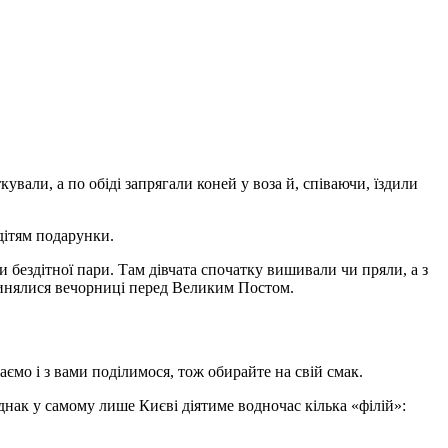
ували, а по обіді запрягали коней у воза й, співаючи, їздили
дітям подарунки.
 бездітної пари. Там дівчата спочатку вишивали чи пряли, а з
пинялися вечорниці перед Великим Постом.
ємо і з вами поділимося, тож обирайте на свій смак.
ак у самому лише Києві діятиме водночас кілька «філій»: