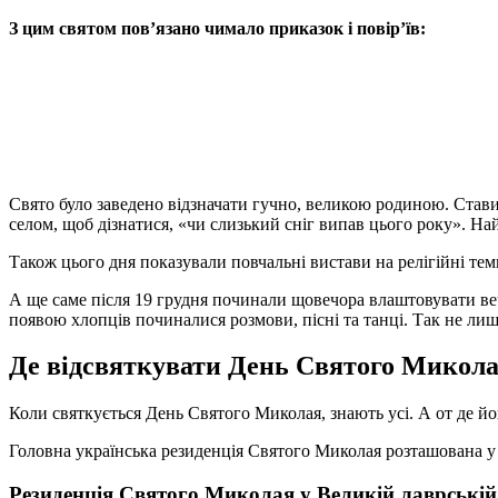
З цим святом пов’язано чимало приказок і повір’їв:
Свято було заведено відзначати гучно, великою родиною. Ставили
селом, щоб дізнатися, «чи слизький сніг випав цього року». Н
Також цього дня показували повчальні вистави на релігійні тем
А ще саме після 19 грудня починали щовечора влаштовувати веч
появою хлопців починалися розмови, пісні та танці. Так не л
Де відсвяткувати День Святого Миколая
Коли святкується День Святого Миколая, знають усі. А от де йо
Головна українська резиденція Святого Миколая розташована у
Резиденція Святого Миколая у Великій лаврській