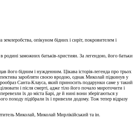
землеробства, опікуном бідних і сиріт, покровителем і
ії в родині заможних батьків-християн. За легендою, його батьки
ав його бідним і нужденним. Цікава історія-легенда про трьох
ерспектива заробляти своєю вродою, однак Миколай підкинув у
я прообраз Санта-Клауса, який приносить подарунки саме у такий
ілювати і після смерті, адже тіло його почало мироточити і
перевезли їх до міста Барі, де й нині вони зберігаються у
ого походу підібрали їх і привезли додому. Тож тепер відразу
титель Миколай, Миколай Мирлікійський та ін.