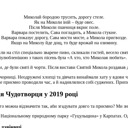
Миколай бородою трусить, дорогу стеле.
Як на Миколи іній – буде овес.
Після Миколи пшениця вкриє поле.
Варвара постелить, Сава погладить, а Микола стукне.
Варвара показує дорогу, Сава мости мосте, а Микола пригвозде.
Якщо на Миколу йде дощ, то буде врожай на озимину.
 на стіл спеціально зварене пиво, скликали гостей, весело святк
айулюбленішою з таких пісень була «А хто, хто Миколая любить».
и, де були святі й чорти. Після вистави Святий Микола роздавав 
орниці. Неодружені хлопці та дівчата винаймали хату у вдови чи
ише приємно проводили час, а й надивлялися собі суджених. При
 Чудотворця у 2019 році
го можна відзначити так, аби згадувати довго та приємно? Ми зна
 Національному природному парку «Гуцульщина» у Карпатах. Одн
 дзвіниці