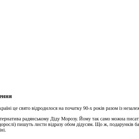
дення
раїні це свято відродилося на початку 90-х років разом із незал
ернатива радянському Діду Морозу. Йому так само можна писати
і дорослі) пишуть листи відразу обом дідусям. Що ж, подарунків б
ні.