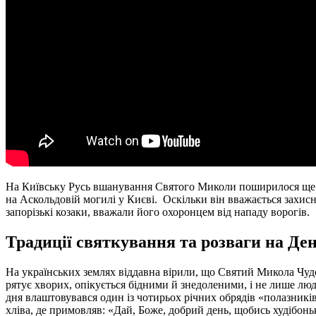
На Київську Русь вшанування Святого Миколи поширилося ще у Х
на Аскольдовій могилі у Києві. Оскільки він вважається захис
запорізькі козаки, вважали його охоронцем від нападу ворогів.
Традиції святкування та розваги на Д
На українських землях віддавна вірили, що Святий Микола Чудо
рятує хворих, опікується бідними й знедоленими, і не лише лю
дня влаштовувався один із чотирьох річних обрядів «полазників
хліва, де примовляв: «Дай, Боже, добрий день, щобись худібоньк