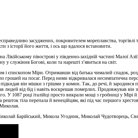
праведливо засуджених, покровителем мореплавства, торгівлі та 
кти з історії його життя, і ось що вдалося встановити.
 на Лікійському півострові у південно-західній частині Малої Аз
у у служіння Богові, коли та нарешті з’явиться на світ.
м і єпископом Міри. Отримавши від батька чималий спадок, розд
увало грошей на посаг. Перед ними відкривалася несимпатична п
, підкидав він мішки з грішми у комин. Так, до речі, й зародивс
ав людей від бід і навіть воскрешав померлих. Продовжував він зц
о. У 1087 році італійці просто викрали мощі з гробниці у Мірі й 
 решток тіла перепала й венеційцям, які під час першого хрестов
 Миколая.
иколай Барійський, Микола Угодник, Миколай Чудотворець, Свя