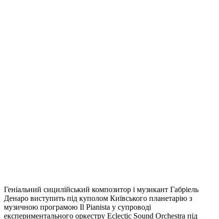
Геніальний сицилійський композитор і музикант Габріель
Денаро виступить під куполом Київського планетарію з
музичною програмою Il Pianista у супроводі
експериментального оркестру Eclectic Sound Orchestra під