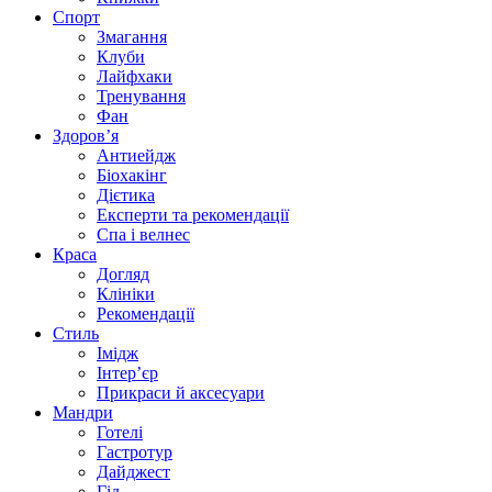
Спорт
Змагання
Клуби
Лайфхаки
Тренування
Фан
Здоров’я
Антиейдж
Біохакінг
Дієтика
Експерти та рекомендації
Спа i велнес
Краса
Догляд
Клініки
Рекомендації
Стиль
Імідж
Інтер’єр
Прикраси й аксесуари
Мандри
Готелі
Гастротур
Дайджест
Гід