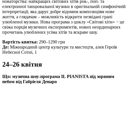
новаторства: найкращих світових хітів рок-, поп- та
електронної танцювальної музики в оригінальній симфонічній
інтерпретації, яка дарує добре відомим композиціям нове
життя, а глядачам – можливість відкрити незвідані грані
улюбленої музики. Нова програма з циклу «Світові хіти» − це
свіжа порція музичних експериментів, нових неординарних
прочитань улюблених усіма хітів та яскраве шоу.
Вартість квитка:
290–1290 грн
Де:
Міжнародний центр культури та мистецтв, алея Героїв
Небесної Сотні, 1
24–26 квітня
Що:
музична шоу-програма IL PIANISTA під зоряним
небом від Габріеля Денаро