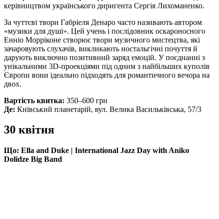
керівництвом українського диригента Сергія Лихоманенко.
За чуттєві твори Габріеля Денаро часто називають автором
«музики для душі». Цей учень і послідовник оскароносного
Енніо Морріконе створює твори музичного мистецтва, які
зачаровують слухачів, викликають ностальгічні почуття й
дарують виключно позитивний заряд емоцій. У поєднанні з
унікальними 3D-проекціями під одним з найбільших куполів
Європи вони ідеально підходять для романтичного вечора на
двох.
Вартість квитка:
350–600 грн
Де:
Київський планетарій, вул. Велика Васильківська, 57/3
30 квітня
Що:
Ella and Duke | International Jazz Day with Aniko
Dolidze Big Band