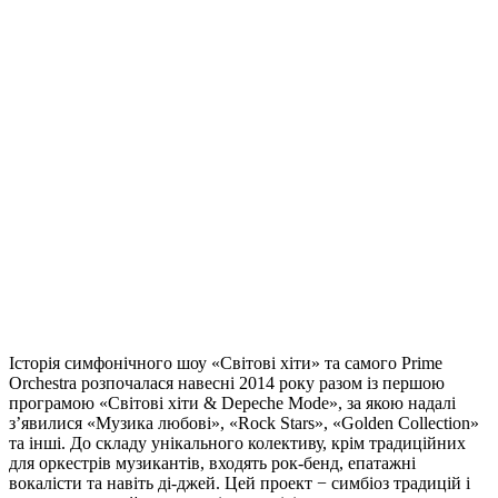
Історія симфонічного шоу «Світові хіти» та самого Prime
Orchestra розпочалася навесні 2014 року разом із першою
програмою «Світові хіти & Depeche Mode», за якою надалі
з’явилися «Музика любові», «Rock Stars», «Golden Collection»
та інші. До складу унікального колективу, крім традиційних
для оркестрів музикантів, входять рок-бенд, епатажні
вокалісти та навіть ді-джей. Цей проект − симбіоз традицій і