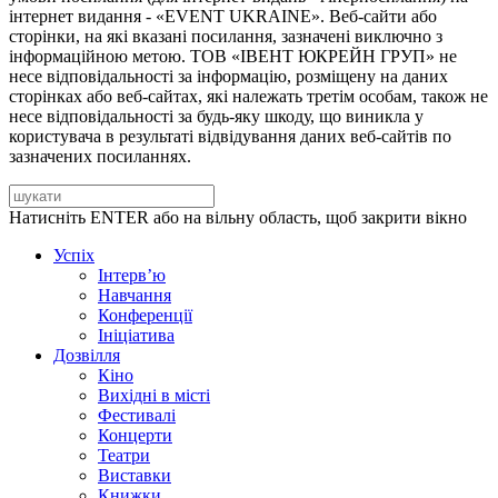
інтернет видання - «EVENT UKRAINE». Веб-сайти або
сторінки, на які вказані посилання, зазначені виключно з
інформаційною метою. ТОВ «ІВЕНТ ЮКРЕЙН ГРУП» не
несе відповідальності за інформацію, розміщену на даних
сторінках або веб-сайтах, які належать третім особам, також не
несе відповідальності за будь-яку шкоду, що виникла у
користувача в результаті відвідування даних веб-сайтів по
зазначених посиланнях.
Натисніть ENTER або на вільну область, щоб закрити вікно
Успіх
Інтерв’ю
Навчання
Конференції
Ініціатива
Дозвілля
Кіно
Вихідні в місті
Фестивалі
Концерти
Театри
Виставки
Книжки