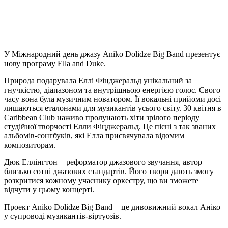
У Міжнародний день джазу Aniko Dolidze Big Band презентує
нову програму Ella and Duke.
Природа подарувала Еллі Фіцджеральд унікальний за
гнучкістю, діапазоном та внутрішньою енергією голос. Свого
часу вона була музичним новатором. Її вокальні прийоми досі
лишаються еталонами для музикантів усього світу. 30 квітня в
Caribbean Club наживо пролунають хіти зрілого періоду
студійної творчості Елли Фіцджеральд. Це пісні з так званих
альбомів-сонгбуків, які Елла присвячувала відомим
композиторам.
Дюк Еллінгтон − реформатор джазового звучання, автор
близько сотні джазових стандартів. Його твори дають змогу
розкритися кожному учаснику оркестру, що ви зможете
відчути у цьому концерті.
Проект Aniko Dolidze Big Band − це дивовижний вокал Аніко
у супроводі музикантів-віртуозів.