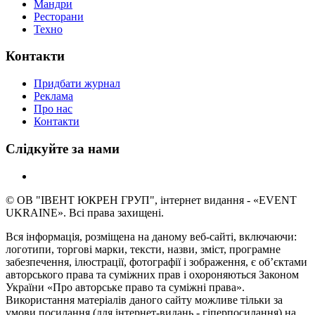
Мандри
Ресторани
Техно
Контакти
Придбати журнал
Реклама
Про нас
Контакти
Слідкуйте за нами
© ОВ "ІВЕНТ ЮКРЕН ГРУП", інтернет видання - «EVENT
UKRAINE». Всі права захищені.
Вся інформація, розміщена на даному веб-сайті, включаючи:
логотипи, торгові марки, тексти, назви, зміст, програмне
забезпечення, ілюстрації, фотографії і зображення, є об’єктами
авторського права та суміжних прав і охороняються Законом
України «Про авторське право та суміжні права».
Використання матеріалів даного сайту можливе тільки за
умови посилання (для інтернет-видань - гіперпосилання) на