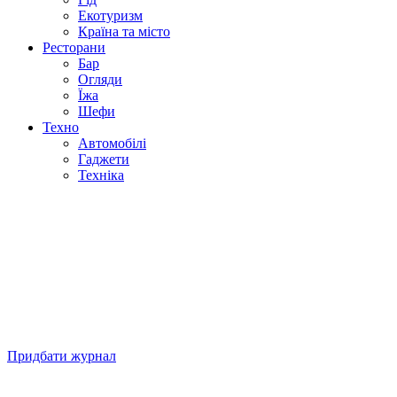
Екотуризм
Країна та місто
Ресторани
Бар
Огляди
Їжа
Шефи
Техно
Автомобілі
Гаджети
Техніка
Придбати журнал
Підписуйтесь на нашу Facebook-сторінку!