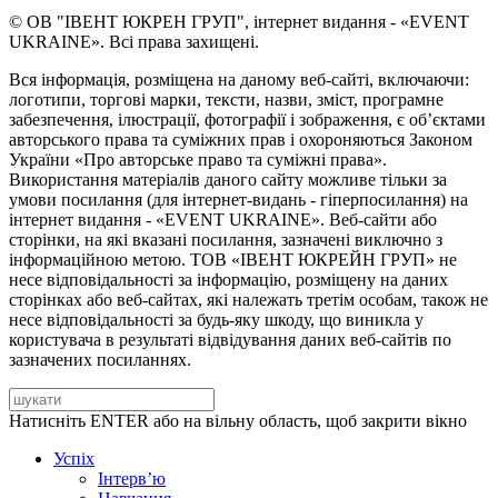
© ОВ "ІВЕНТ ЮКРЕН ГРУП", інтернет видання - «EVENT
UKRAINE». Всі права захищені.
Вся інформація, розміщена на даному веб-сайті, включаючи:
логотипи, торгові марки, тексти, назви, зміст, програмне
забезпечення, ілюстрації, фотографії і зображення, є об’єктами
авторського права та суміжних прав і охороняються Законом
України «Про авторське право та суміжні права».
Використання матеріалів даного сайту можливе тільки за
умови посилання (для інтернет-видань - гіперпосилання) на
інтернет видання - «EVENT UKRAINE». Веб-сайти або
сторінки, на які вказані посилання, зазначені виключно з
інформаційною метою. ТОВ «ІВЕНТ ЮКРЕЙН ГРУП» не
несе відповідальності за інформацію, розміщену на даних
сторінках або веб-сайтах, які належать третім особам, також не
несе відповідальності за будь-яку шкоду, що виникла у
користувача в результаті відвідування даних веб-сайтів по
зазначених посиланнях.
Натисніть ENTER або на вільну область, щоб закрити вікно
Успіх
Інтерв’ю