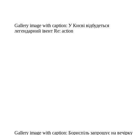
Gallery image with caption:
У Києві відбудеться
легендарний івент Re: action
Gallery image with caption:
Бориспіль запрошує на вечірку