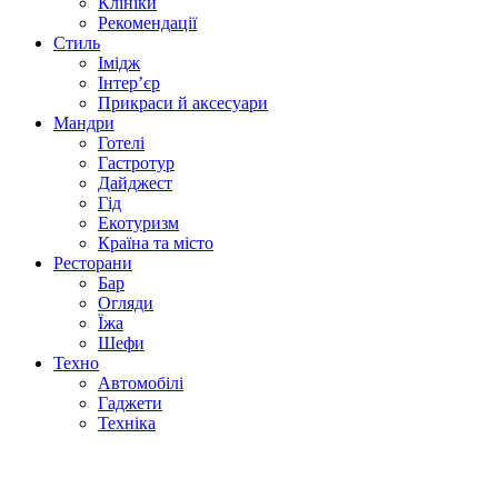
Клініки
Рекомендації
Стиль
Імідж
Інтер’єр
Прикраси й аксесуари
Мандри
Готелі
Гастротур
Дайджест
Гід
Екотуризм
Країна та місто
Ресторани
Бар
Огляди
Їжа
Шефи
Техно
Автомобілі
Гаджети
Техніка