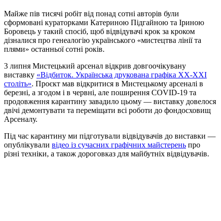
Майже пів тисячі робіт від понад сотні авторів були
сформовані кураторками Катериною Підгайною та Іриною
Боровець у такий спосіб, щоб відвідувачі крок за кроком
дізналися про генеалогію українського «мистецтва лінії та
плями» останньої сотні років.
3 липня Мистецький арсенал відкрив довгоочікувану
виставку
«Відбиток. Українська друкована графіка ХХ-ХХІ
століть»
. Проєкт мав відкритися в Мистецькому арсеналі в
березні, а згодом і в червні, але поширення COVID-19 та
продовження карантину завадило цьому — виставку довелося
двічі демонтувати та переміщати всі роботи до фондосховищ
Арсеналу.
Під час карантину ми підготували відвідувачів до виставки —
опублікували
відео із сучасних графічних майстерень
про
різні техніки, а також дороговказ для майбутніх відвідувачів.