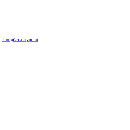
Придбати журнал
Підписуйтесь на нашу Facebook-сторінку!