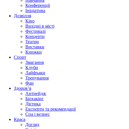
Навчання
Конференції
Ініціатива
Дозвілля
Кіно
Вихідні в місті
Фестивалі
Концерти
Театри
Виставки
Книжки
Спорт
Змагання
Клуби
Лайфхаки
Тренування
Фан
Здоров’я
Антиейдж
Біохакінг
Дієтика
Експерти та рекомендації
Спа i велнес
Краса
Догляд