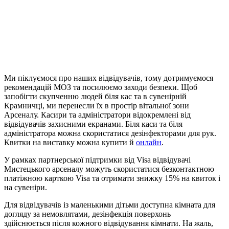
Ми піклуємося про наших відвідувачів, тому дотримуємося
рекомендацій МОЗ та посилюємо заходи безпеки. Щоб
запобігти скупченню людей біля кас та в сувенірній
Крамничці, ми перенесли їх в простір вітальної зони
Арсеналу. Касири та адміністратори відокремлені від
відвідувачів захисними екранами. Біля каси та біля
адміністратора можна скористатися дезінфекторами для рук.
Квитки на виставку можна купити й
онлайн
.
У рамках партнерської підтримки від Visa відвідувачі
Мистецького арсеналу можуть скористатися безконтактною
платіжною карткою Visa та отримати знижку 15% на квиток і
на сувеніри.
Для відвідувачів із маленькими дітьми доступна кімната для
догляду за немовлятами, дезінфекція поверхонь
здійснюється після кожного відвідування кімнати. На жаль,