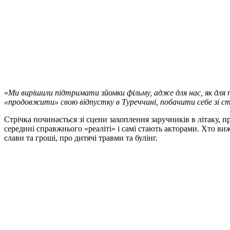
«
Ми вирішили підтримати зйомки фільму, адже для нас, як для
«продовжити» свою відпустку в Туреччині, побачити себе зі 
Стрічка починається зі сцени захоплення заручників в літаку,
середині справжнього «реаліті» і самі стають акторами. Хто ви
слави та гроші, про дитячі травми та булінг.