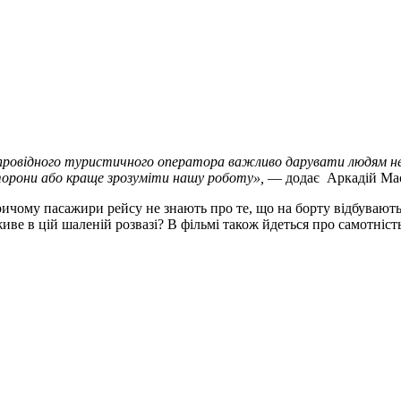
 провідного туристичного оператора важливо дарувати людям нез
сторони або краще зрозуміти нашу роботу»,
— додає Аркадій Мас
 причому пасажири рейсу не знають про те, що на борту відбувают
живе в цій шаленій розвазі? В фільмі також йдеться про самотні