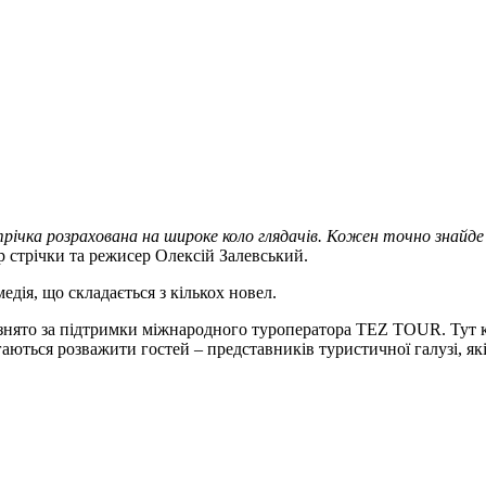
трічка розрахована на широке коло глядачів. Кожен точно знайде
 стрічки та режисер Олексій Залевський.
ія, що складається з кількох новел.
ло знято за підтримки міжнародного туроператора TEZ TOUR. Тут 
ються розважити гостей – представників туристичної галузі, які