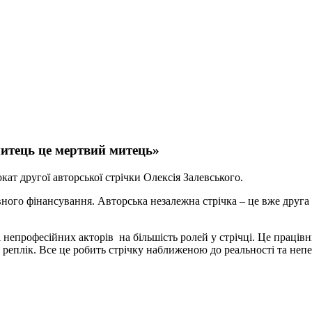
итець це мертвий митець»
кат другої авторської стрічки Олексія Залевського.
жавного фінансування. Авторська незалежна стрічка – це вже друг
 непрофесійних акторів на більшість ролей у стрічці. Це працівн
 реплік. Все це робить стрічку наближеною до реальності та непе