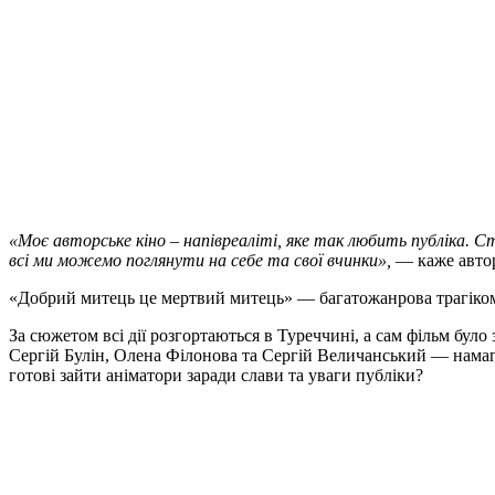
«Моє авторське кіно – напівреаліті, яке так любить публіка. С
всі ми можемо поглянути на себе та свої вчинки»,
— каже автор
«Добрий митець це мертвий митець» — багатожанрова трагікомед
За сюжетом всі дії розгортаються в Туреччині, а сам фільм бу
Сергій Булін, Олена Філонова та Сергій Величанський — намага
готові зайти аніматори заради слави та уваги публіки?