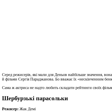
Серед режисерів, які мали для Деньов найбільше значення, вон
й фільми Сергія Параджанова. Бо вважає їх «нескінченним бенке
Сама ж актриса не надто любить складати рейтинги своїх фільмів
Шербурзькі парасольки
Режисер:
Жак Демі