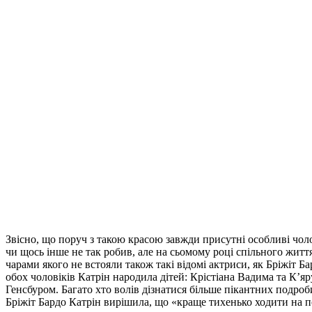
Звісно, що поруч з такою красою завжди присутні особливі чоло
чи щось інше не так робив, але на сьомому році спільного жит
чарами якого не встояли також такі відомі актриси, як Бріжіт 
обох чоловіків Катрін народила дітей: Крістіана Вадима та К’
Генсбуром. Багато хто волів дізнатися більше пікантних подро
Бріжіт Бардо Катрін вирішила, що «краще тихенько ходити на п