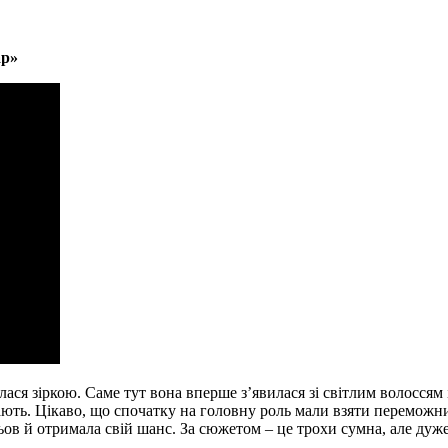
ар»
ся зіркою. Саме тут вона вперше з’явилася зі світлим волоссям і
івають. Цікаво, що спочатку на головну роль мали взяти перемож
ов й отримала свій шанс. За сюжетом – це трохи сумна, але дуже м