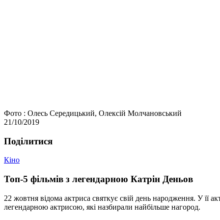
Фото : Олесь Середицький, Олексій Молчановський
21/10/2019
Подiлитися
Кіно
Топ-5 фільмів з легендарною Катрін Деньов
22 жовтня відома актриса святкує свій день народження. У її акт
легендарною актрисою, які назбирали найбільше нагород.