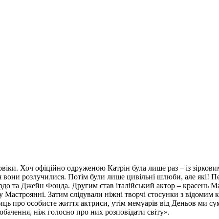
віки. Хоч офіційно одруженою Катрін була лише раз – із зірковим
тя вони розлучилися. Потім були лише цивільні шлюби, але які!
Бардо та Джейн Фонда. Другим став італійський актор – красень 
яру Мастроянні. Затим слідували ніжні творчі стосунки з відоми
биць про особисте життя актриси, утім мемуарів від Деньов ми с
обачення, ніж голосно про них розповідати світу».