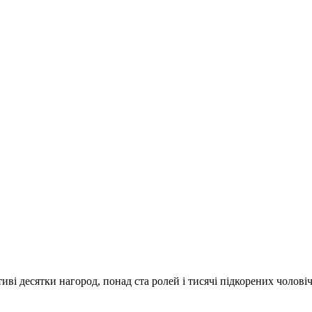
иві десятки нагород, понад ста ролей і тисячі підкорених чоловіч