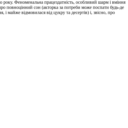
го року. Феноменальна працездатність, особливий шарм і вміння
про повноцінний сон (акторка за потреби може поспати будь-де
, і майже відмовилася від цукру та десертів) і, звісно, про