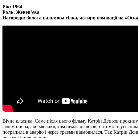
Рік: 1964
Роль: Женев’єва
Нагороди: Золота пальмова гілка, чотири номінації на «Оск
Вічна класика. Саме після цього фільму Катрін Деньов прокинула
фільм-опера, або мюзикл, там немає діалогів, натомість усі сп
потрапила в аварію і через травми відмовилася. Так Катрін День
розлука і повернення.