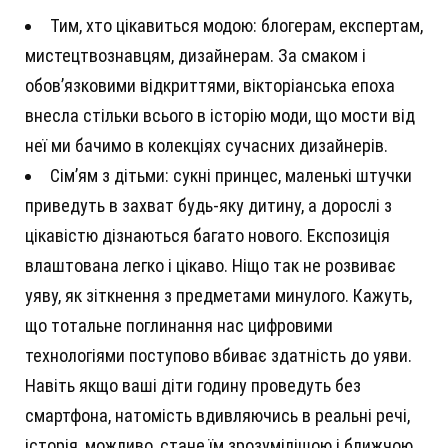
Тим, хто цікавиться модою: блогерам, експертам,
мистецтвознавцям, дизайнерам. За смаком і
обов’язковими відкриттями, вікторіанська епоха
внесла стільки всього в історію моди, що мости від
неї ми бачимо в колекціях сучасних дизайнерів.
Сім’ям з дітьми: сукні принцес, маленькі штучки
приведуть в захват будь-яку дитину, а дорослі з
цікавістю дізнаються багато нового. Експозиція
влаштована легко і цікаво. Ніщо так не розвиває
уяву, як зіткнення з предметами минулого. Кажуть,
що тотальне поглинання нас цифровими
технологіями поступово вбиває здатність до уяви.
Навіть якщо ваші діти годину проведуть без
смартфона, натомість вдивляючись в реальні речі,
історія, можливо, стане їм зрозумілішою і ближчою.