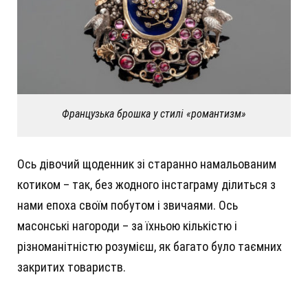
Французька брошка у стилі «романтизм»
Ось дівочий щоденник зі старанно намальованим
котиком – так, без жодного інстаграму ділиться з
нами епоха своїм побутом і звичаями. Ось
масонські нагороди – за їхньою кількістю і
різноманітністю розумієш, як багато було таємних
закритих товариств.