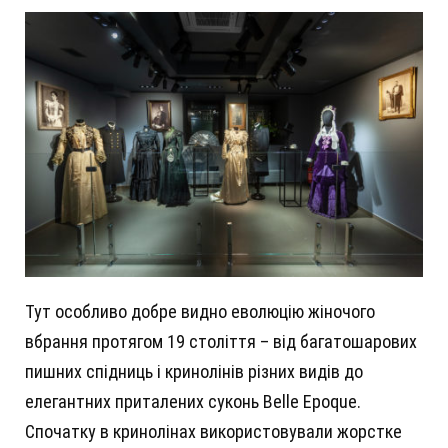
Тут особливо добре видно еволюцію жіночого
вбрання протягом 19 століття – від багатошарових
пишних спідниць і кринолінів різних видів до
елегантних приталених суконь Belle Epoque.
Спочатку в кринолінах використовували жорстке