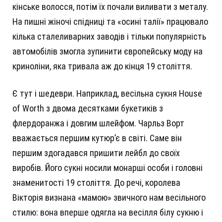
кінське волосся, потім їх почали виливати з металу.
На пишні жіночі спідниці та «осині талії» працювало
кілька сталеливарних заводів і тільки популярність
автомобілів змогла зупинити європейську моду на
криноліни, яка тривала аж до кінця 19 століття.
Є тут і шедеври. Наприклад, весільна сукня House
of Worth з двома десятками букетиків з
флердоранжа і довгим шлейфом. Чарльз Ворт
вважається першим кутюр’є в світі. Саме він
першим здогадався пришити лейбл до своїх
виробів. Його сукні носили монарші особи і головні
знаменитості 19 століття. До речі, королева
Вікторія визнана «мамою» звичного нам весільного
стилю: вона вперше одягла на весілля білу сукню і