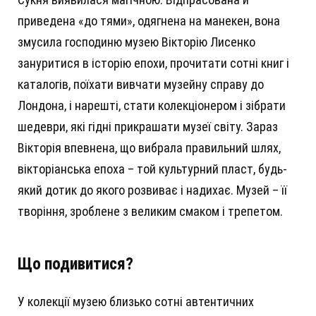
приведена «до тями», одягнена на манекен, вона
змусила господиню музею Вікторію Лисенко
зануритися в історію епохи, прочитати сотні книг і
каталогів, поїхати вивчати музейну справу до
Лондона, і нарешті, стати колекціонером і зібрати
шедеври, які гідні прикрашати музеї світу. Зараз
Вікторія впевнена, що вибрала правильний шлях,
вікторіанська епоха – той культурний пласт, будь-
який дотик до якого розвиває і надихає. Музей – її
творіння, зроблене з великим смаком і трепетом.
Що подивитися?
У колекції музею близько сотні автентичних