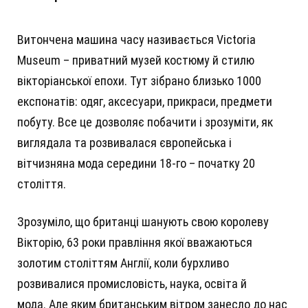
Витончена машина часу називається Victoria
Museum – приватний музей костюму й стилю
вікторіанської епохи. Тут зібрано близько 1000
експонатів: одяг, аксесуари, прикраси, предмети
побуту. Все це дозволяє побачити і зрозуміти, як
виглядала та розвивалася європейська і
вітчизняна мода середини 18-го – початку 20
століття.
Зрозуміло, що британці шанують свою королеву
Вікторію, 63 роки правління якої вважаються
золотим століттям Англії, коли бурхливо
розвивалися промисловість, наука, освіта й
мода. Але яким британським вітром занесло до нас