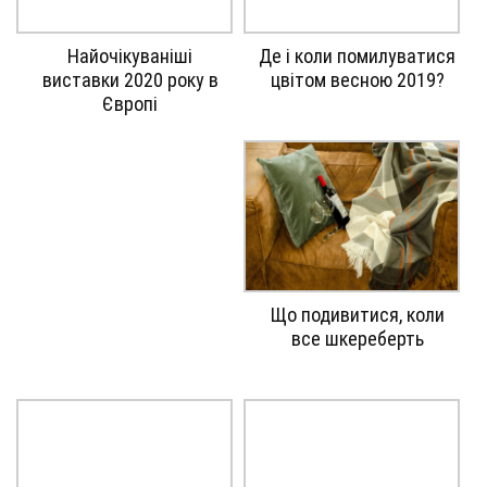
Gallery
Gallery
Найочікуваніші
Де і коли помилуватися
image
image
виставки 2020 року в
цвітом весною 2019?
with
with
Європі
caption:
caption:
Gallery
Що подивитися, коли
image
все шкереберть
with
caption: