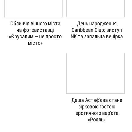
Gallery
Gallery
Обличчя вічного міста
День народження
image
image
на фотовиставці
Caribbean Club: виступ
with
with
«Єрусалим — не просто
NK та запальна вечірка
caption:
caption:
місто»
Gallery
Даша Астаф’єва стане
image
зірковою гостею
with
еротичного вар’єте
caption:
«Рояль»