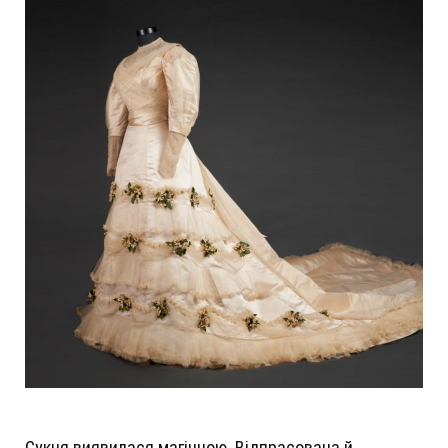
Сукня виявилася магічною. Відпрасована й