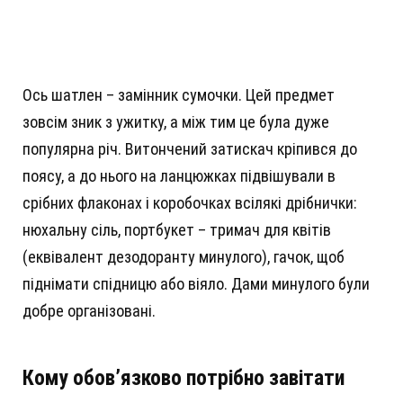
Ось шатлен – замінник сумочки. Цей предмет
зовсім зник з ужитку, а між тим це була дуже
популярна річ. Витончений затискач кріпився до
поясу, а до нього на ланцюжках підвішували в
срібних флаконах і коробочках всілякі дрібнички:
нюхальну сіль, портбукет – тримач для квітів
(еквівалент дезодоранту минулого), гачок, щоб
піднімати спідницю або віяло. Дами минулого були
добре організовані.
Кому обов’язково потрібно завітати