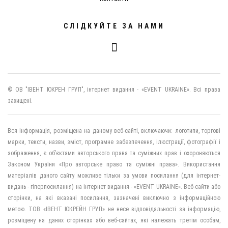
СЛІДКУЙТЕ ЗА НАМИ
© ОВ "ІВЕНТ ЮКРЕН ГРУП", інтернет видання - «EVENT UKRAINE». Всі права
захищені.
Вся інформація, розміщена на даному веб-сайті, включаючи: логотипи, торгові
марки, тексти, назви, зміст, програмне забезпечення, ілюстрації, фотографії і
зображення, є об’єктами авторського права та суміжних прав і охороняються
Законом України «Про авторське право та суміжні права». Використання
матеріалів даного сайту можливе тільки за умови посилання (для інтернет-
видань - гіперпосилання) на інтернет видання - «EVENT UKRAINE». Веб-сайти або
сторінки, на які вказані посилання, зазначені виключно з інформаційною
метою. ТОВ «ІВЕНТ ЮКРЕЙН ГРУП» не несе відповідальності за інформацію,
розміщену на даних сторінках або веб-сайтах, які належать третім особам,