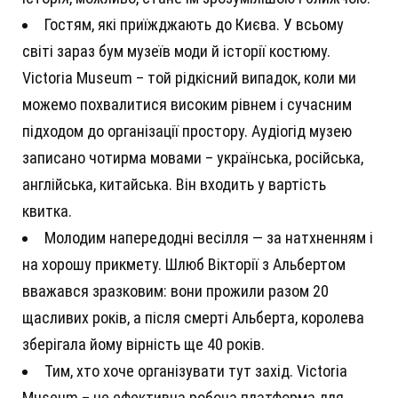
Гостям, які приїжджають до Києва. У всьому
світі зараз бум музеїв моди й історії костюму.
Victoria Museum – той рідкісний випадок, коли ми
можемо похвалитися високим рівнем і сучасним
підходом до організації простору. Аудіогід музею
записано чотирма мовами – українська, російська,
англійська, китайська. Він входить у вартість
квитка.
Молодим напередодні весілля — за натхненням і
на хорошу прикмету. Шлюб Вікторії з Альбертом
вважався зразковим: вони прожили разом 20
щасливих років, а після смерті Альберта, королева
зберігала йому вірність ще 40 років.
Тим, хто хоче організувати тут захід. Victoria
Museum – це ефективна робоча платформа для