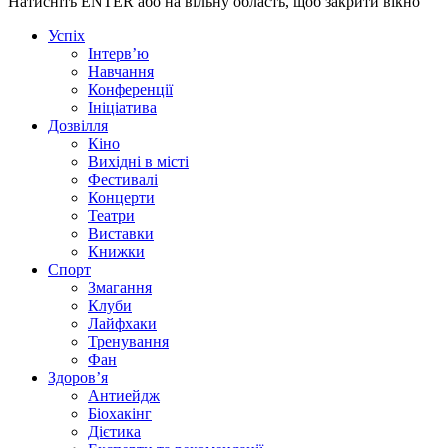
Натисніть ENTER або на вільну область, щоб закрити вікно
Успіх
Інтерв’ю
Навчання
Конференції
Ініціатива
Дозвілля
Кіно
Вихідні в місті
Фестивалі
Концерти
Театри
Виставки
Книжки
Спорт
Змагання
Клуби
Лайфхаки
Тренування
Фан
Здоров’я
Антиейдж
Біохакінг
Дієтика