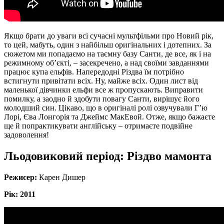
Якщо брати до уваги всі
сучасні мультфільми про Новий рік,
то цей, мабуть, один з найбільш оригінальних і дотепних. За
сюжетом ми попадаємо на таємну базу Санти, де все, як і на
режимному об’єкті, – засекречено, а над своїми завданнями
працює купа ельфів. Напередодні Різдва їм потрібно
встигнути привітати всіх. Ну, майже всіх. Один лист від
маленької дівчинки ельфи все ж пропускають. Виправити
помилку, а заодно й здобути повагу Санти, вирішує його
молодший син. Цікаво, що в оригіналі ролі озвучували Г’ю
Лорі, Єва Лонгорія та Джеймс МакЕвой. Отже, якщо бажаєте
ще й попрактикувати англійську – отримаєте подвійне
задоволення!
Льодовиковий період: Різдво мамонта
Режисер:
Карен Дишер
Рік: 2011