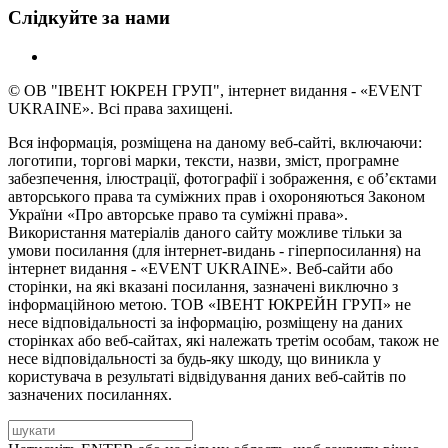
Слідкуйте за нами
© ОВ "ІВЕНТ ЮКРЕН ГРУП", інтернет видання - «EVENT
UKRAINE». Всі права захищені.
Вся інформація, розміщена на даному веб-сайті, включаючи:
логотипи, торгові марки, тексти, назви, зміст, програмне
забезпечення, ілюстрації, фотографії і зображення, є об’єктами
авторського права та суміжних прав і охороняються Законом
України «Про авторське право та суміжні права».
Використання матеріалів даного сайту можливе тільки за
умови посилання (для інтернет-видань - гіперпосилання) на
інтернет видання - «EVENT UKRAINE». Веб-сайти або
сторінки, на які вказані посилання, зазначені виключно з
інформаційною метою. ТОВ «ІВЕНТ ЮКРЕЙН ГРУП» не
несе відповідальності за інформацію, розміщену на даних
сторінках або веб-сайтах, які належать третім особам, також не
несе відповідальності за будь-яку шкоду, що виникла у
користувача в результаті відвідування даних веб-сайтів по
зазначених посиланнях.