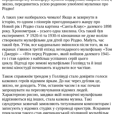
звісно, передивитись усією родиною улюблені мультики про
Різдво!
А таких уже назбиралось чимало! Якщо ж зазирнути в
історію, то одним з піонерів пригодницького жанру про
Новий рік і Різдво стала картина «Санта-Клаус» далекого 1898
року. Хронометраж – усього одна хвилина. Ось такий був
експеримент. У 1920-ті та 1930-ті кіношники не дуже воліли
створювати мультфільми для дітей про Різдво. Мабуть, час
такий був. Утім, все кардинально змінилося після того, як на
екранах з’явився третій епізод легендарного мультфільму «Том
і Джеррі» – «Ніч перед Різдвом», який вийшов далекого 1941-
го і став однією з найбільш успішних серій цього
циклу.
Відтоді про зимові мультфільми Голлівуд та й інші
великі кіностудії починають згадувати все частіше.
Також справжнім трендом у Голлівуді стало довіряти голоси
казкових героїв відомим зіркам. До нас через дубляж це,
звісно, не доходить. Утім, останнім часом і в нас почали
запрошувати на переозвучування відомих людей.
Характерною рисою, завдяки якій новорічні мультфільми
відрізняються від інших, стала казкова музика. Такі
саундтреки зазвичай замовляють титулованим композиторам і
записують у відомих студіях у супроводі оркестрів. Яскравим
прикладом такого став американський різдвяний мультфільм