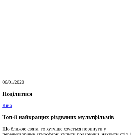
06/01/2020
Подiлитися
Кіно
Топ-8 найкращих різдвяних мультфільмів
Що ближче свята, то хутчіше хочеться поринути у
передноворічну атмосферу: купити подарунки, накрити стіл, і,