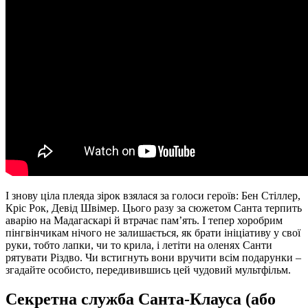
І знову ціла плеяда зірок взялася за голоси героїв: Бен Стіллер,
Кріс Рок, Девід Швімер. Цього разу за сюжетом Санта терпить
аварію на Мадагаскарі й втрачає пам’ять. І тепер хоробрим
пінгвінчикам нічого не залишається, як брати ініціативу у свої
руки, тобто лапки, чи то крила, і летіти на оленях Санти
рятувати Різдво. Чи встигнуть вони вручити всім подарунки –
згадайте особисто, передивившись цей чудовий мультфільм.
Секретна служба Санта-Клауса (або