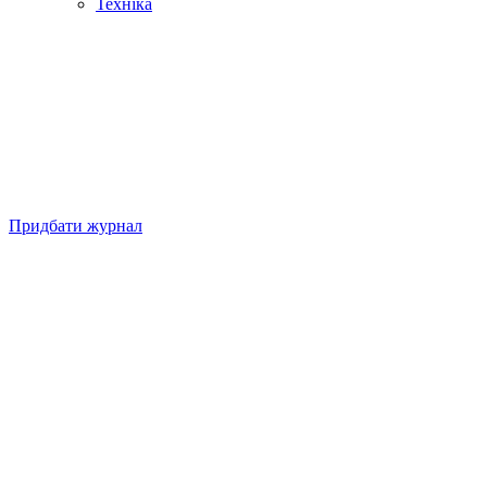
Техніка
Придбати журнал
Підписуйтесь на нашу Facebook-сторінку!