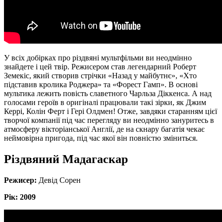
У всіх добірках про різдвяні мультфільми ви неодмінно
знайдете і цей твір. Режисером став легендарний Роберт
Земекіс, який створив стрічки «Назад у майбутнє», «Хто
підставив кролика Роджера» та «Форест Гамп». В основі
мультика лежить повість славетного Чарльза Діккенса. А над
голосами героїв в оригіналі працювали такі зірки, як Джим
Керрі, Колін Ферт і Гері Олдмен! Отже, завдяки старанням цієї
творчої компанії під час перегляду ви неодмінно зануритесь в
атмосферу вікторіанської Англії, де на скнару багатія чекає
неймовірна пригода, під час якої він повністю зміниться.
Різдвяний Мадагаскар
Режисер:
Девід Сорен
Рік: 2009