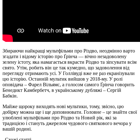
Збираючи найкращі мультфільми про Різдво, неодмінно варто
згадати і відому історію про Ґрінча — вічно незадоволену
зелену істоту, яка намагається вкрасти Різдво та зіпсувати всім
свято. Утім, робить він це так кумедно, що задоволення від
перегляду отримають усі. У Голлівуді вже не раз екранізували
цю історію. Останній мультик вийшов у 2018-му. У ролі
оповідача – Фарел Вільямс, а голосом самого Ґрінча говорить
Бенедикт Камбербетч, в українському дубляжі – Сергій
Бабкін.
Майже щороку виходять нові мультики, тому, звісно, цю
добірку можна ще і ще доповнювати. Головне – це знайти свої
улюблені мультфільми про Різдво та Новий рік, які за
традицією і стануть джерелом чудового святкового вечора у
вашій родині.
Схожі статтi