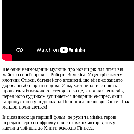
Ще один неймовірний мультик про новий рік для дітей від
майстра своєї справи – Роберта Земекіса. У центрі сюжету –
хлопчик Стівен, батьки його впевнені, що він вже занадто
дорослий аби вірити в дива. Утім, хлопчина не спішить
прощатися із казковою легендою. За це, в ніч на Святвечір,
перед його будинком зупиняється полярний експрес, який
запрошує його у подорож на Північний полюс до Санти. Тож
мандри починаються!
Із цікавинок: це перший фільм, де рухи та міміка героїв
передані через оцифровку гри справжніх акторів, тому
картина увійшла до Книги рекордів Гіннеса.