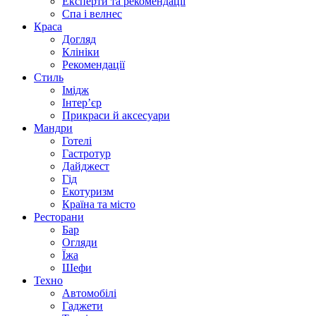
Експерти та рекомендації
Спа i велнес
Краса
Догляд
Клініки
Рекомендації
Стиль
Імідж
Інтер’єр
Прикраси й аксесуари
Мандри
Готелі
Гастротур
Дайджест
Гід
Екотуризм
Країна та місто
Ресторани
Бар
Огляди
Їжа
Шефи
Техно
Автомобілі
Гаджети