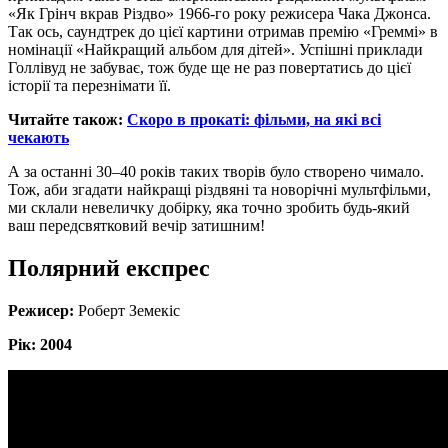
«Як Грінч вкрав Різдво» 1966-го року режисера Чака Джонса.
Так ось, саундтрек до цієї картини отримав премію «Греммі» в
номінації «Найкращий альбом для дітей». Успішні приклади
Голлівуд не забуває, тож буде ще не раз повертатись до цієї
історії та перезнімати її.
Читайте також:
Скоро в прокаті: фільми, на які всі
чекають
А за останні 30–40 років таких творів було створено чимало.
Тож, аби згадати найкращі різдвяні та новорічні мультфільми,
ми склали невеличку добірку, яка точно зробить будь-який
ваш передсвятковий вечір затишним!
Полярний експрес
Режисер:
Роберт Земекіс
Рік: 2004