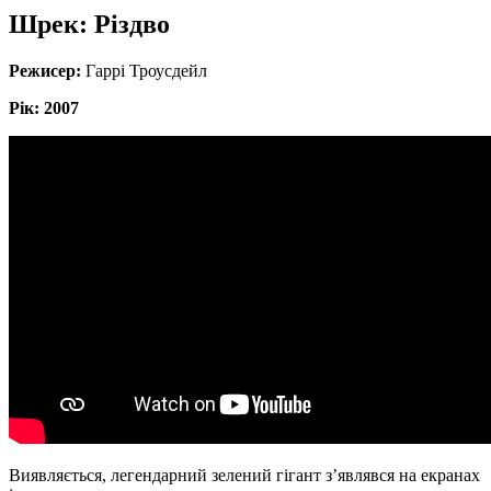
Шрек: Різдво
Режисер:
Гаррі Троусдейл
Рік: 2007
Виявляється, легендарний зелений гігант з’являвся на екранах