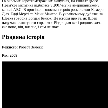
і в окремих короткометражних випусках, на кшталт цього.
Прем’єра мультика відбулась у 2007-му на американському
каналі АВС. В оригіналі голосами героїв розмовляли Камерон
Діаз, Едді Мерфі та Майк Майєрс. В українському дубляжі за
Шрека говорив Богдан Бенюк. Це історія про те, як Шрек
надумав влаштувати справжнє Різдво для всієї родини, хоча,
яке воно, він, власне, і сам не знає…
Різдвяна історія
Режисер:
Роберт Земекіс
Рік: 2009