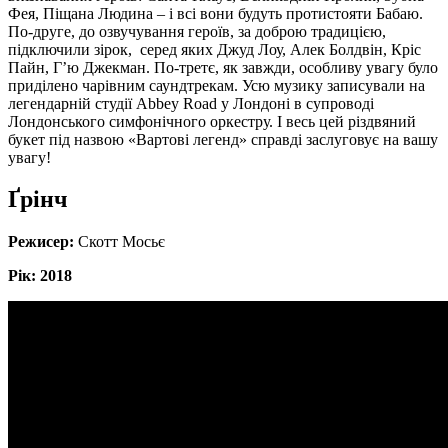
Фея, Піщана Людина – і всі вони будуть протистояти Бабаю.
По-друге, до озвучування героїв, за доброю традицією,
підключили зірок, серед яких Джуд Лоу, Алек Болдвін, Кріс
Пайн, Г’ю Джекман. По-третє, як завжди, особливу увагу було
приділено чарівним саундтрекам. Усю музику записували на
легендарній студії Abbey Road у Лондоні в супроводі
Лондонського симфонічного оркестру. І весь цей різдвяний
букет під назвою «Вартові легенд» справді заслуговує на вашу
увагу!
Ґрінч
Режисер:
Скотт Мосьє
Рік: 2018