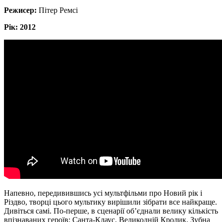
Режисер:
Пітер Ремсі
Рік: 2012
Напевно, передивившись усі мультфільми про Новий рік і
Різдво, творці цього мультику вирішили зібрати все найкраще.
Дивіться самі. По-перше, в сценарії об’єднали велику кількість
впізнаваних героїв: Санта-Клаус, Великодній Кролик, Зубна