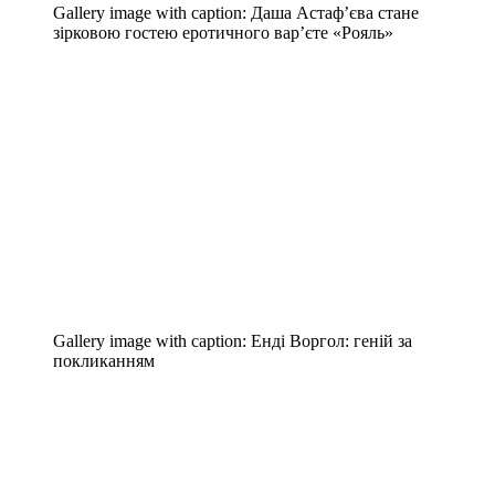
Gallery image with caption:
Даша Астаф’єва стане
зірковою гостею еротичного вар’єте «Рояль»
Gallery image with caption:
Енді Воргол: геній за
покликанням