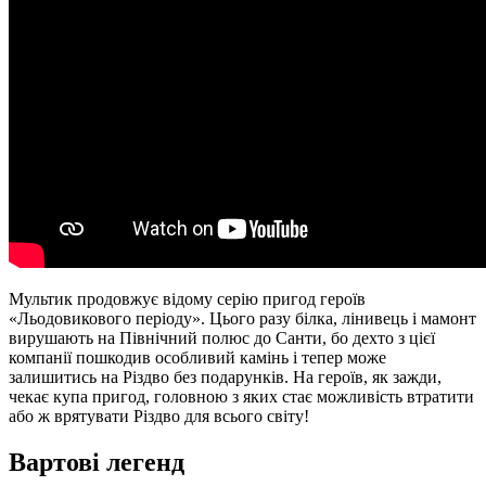
Мультик продовжує відому серію пригод героїв
«Льодовикового періоду». Цього разу білка, лінивець і мамонт
вирушають на Північний полюс до Санти, бо дехто з цієї
компанії пошкодив особливий камінь і тепер може
залишитись на Різдво без подарунків. На героїв, як зажди,
чекає купа пригод, головною з яких стає можливість втратити
або ж врятувати Різдво для всього світу!
Вартові легенд