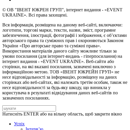
© ОВ "ІВЕНТ ЮКРЕН ГРУП", інтернет видання - «EVENT
UKRAINE». Всі права захищені.
Вся інформація, розміщена на даному веб-сайті, включаючи:
логотипи, торгові марки, тексти, назви, зміст, програмне
забезпечення, ілюстрації, фотографії і зображення, є об’єктами
авторського права та суміжних прав і охороняються Законом
України «Про авторське право та суміжні права».
Використання матеріалів даного сайту можливе тільки за
умови посилання (для інтернет-видань - гіперпосилання) на
інтернет видання - «EVENT UKRAINE». Веб-сайти або
сторінки, на які вказані посилання, зазначені виключно з
інформаційною метою. ТОВ «ІВЕНТ ЮКРЕЙН ГРУП» не
несе відповідальності за інформацію, розміщену на даних
сторінках або веб-сайтах, які належать третім особам, також не
несе відповідальності за будь-яку шкоду, що виникла у
користувача в результаті відвідування даних веб-сайтів по
зазначених посиланнях.
Натисніть ENTER або на вільну область, щоб закрити вікно
Успіх
Інтерв’ю