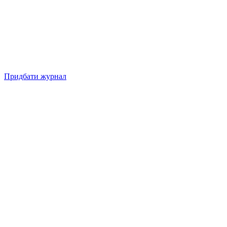
Придбати журнал
Підписуйтесь на нашу Facebook-сторінку!