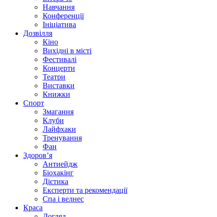
Навчання
Конференції
Ініціатива
Дозвілля
Кіно
Вихідні в місті
Фестивалі
Концерти
Театри
Виставки
Книжки
Спорт
Змагання
Клуби
Лайфхаки
Тренування
Фан
Здоров’я
Антиейдж
Біохакінг
Дієтика
Експерти та рекомендації
Спа i велнес
Краса
Догляд