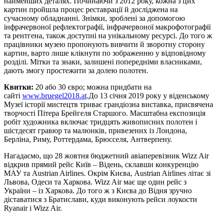
найменших деталях. Починаючи з 2012 року, кожна з цих
картин пройшла процес реставрації й досліджена на
сучасному обладнанні. Знімки, зроблені за допомогою
інфрачервоної рефлектографії, інфрачервоної макрофотографії
та рентгена, також доступні на унікальному ресурсі. До того ж
працівники музею пропонують вивчити й зворотну сторону
картин, варто лише клікнути по зображенню у відповідному
розділі. Мітки та знаки, залишені попередніми власниками,
дають змогу простежити за долею полотен.
Квитки:
20 або 30 євро; можна придбати на
сайті
www.bruegel2018.at
.До 13 січня 2019 року у віденському
Музеї історії мистецтв триває грандіозна виставка, присвячена
творчості Пітера Брейгеля Старшого. Масштабна експозиція
робіт художника включає тридцять живописних полотен і
шістдесят гравюр та малюнків, привезених із Лондона,
Берліна, Риму, Роттердама, Брюсселя, Антверпену.
Нагадаємо, що 28 жовтня бюджетний авіаперевізник Wizz Air
відкрив прямий рейс Київ – Відень, склавши конкуренцію
МАУ та Austrian Airlines. Окрім Києва, Austrian Airlines літає зі
Львова, Одеси та Харкова. Wizz Air має ще один рейс з
України – із Харкова. До того ж з Києва до Відня зручно
діставатися з Братислави, куди виконують рейси лоукости
Ryanair і Wizz Air.