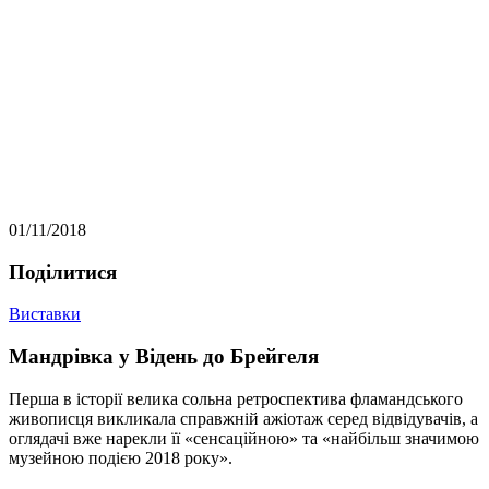
01/11/2018
Подiлитися
Виставки
Мандрівка у Відень до Брейгеля
Перша в історії велика сольна ретроспектива фламандського
живописця викликала справжній ажіотаж серед відвідувачів, а
оглядачі вже нарекли її «сенсаційною» та «найбільш значимою
музейною подією 2018 року».