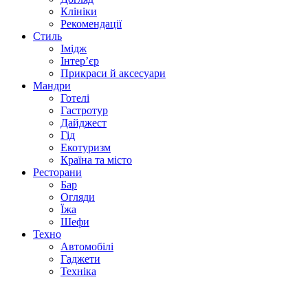
Клініки
Рекомендації
Стиль
Імідж
Інтер’єр
Прикраси й аксесуари
Мандри
Готелі
Гастротур
Дайджест
Гід
Екотуризм
Країна та місто
Ресторани
Бар
Огляди
Їжа
Шефи
Техно
Автомобілі
Гаджети
Техніка