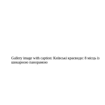
Gallery image with caption:
Київські краєвиди: 8 місць із
шикарною панорамою