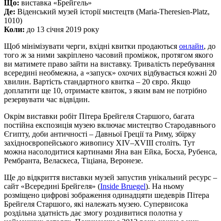
Що:
виставка «Брейгель»
Де:
Віденський музей історії мистецтв (Maria-Theresien-Platz,
1010)
Коли:
до 13 січня 2019 року
Щоб мінімізувати черги, вхідні квитки продаються
онлайн
, до
того ж за ними закріплено часовий проміжок, протягом якого
ви матимете право зайти на виставку. Тривалість перебування
всередині необмежна, а «запуск» охочих відбувається кожні 20
хвилин. Вартість стандартного квитка – 20 євро. Якщо
доплатити ще 10, отримаєте квиток, з яким вам не потрібно
резервувати час відвідин.
Окрім виставки робіт Пітера Брейгеля Старшого, багата
постійна експозиція музею включає мистецтво Стародавнього
Єгипту, доби античності – Давньої Греції та Риму, збірку
західноєвропейського живопису XIV–XVIII століть. Тут
можна насолодитися картинами Яна ван Ейка, Босха, Рубенса,
Рембранта, Веласкеса, Тіціана, Веронезе.
Ще до відкриття виставки музей запустив унікальний ресурс –
сайт «Всередині Брейгеля» (
Inside Bruegel
). На ньому
розміщено цифрові зображення одинадцяти шедеврів Пітера
Брейгеля Старшого, які належать музею. Супервисока
роздільна здатність дає змогу роздивитися полотна у