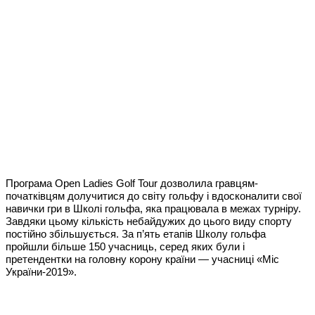
Програма Open Ladies Golf Tour дозволила гравцям-
початківцям долучитися до світу гольфу і вдосконалити свої
навички гри в Школі гольфа, яка працювала в межах турніру.
Завдяки цьому кількість небайдужих до цього виду спорту
постійно збільшується. За п’ять етапів Школу гольфа
пройшли більше 150 учасниць, серед яких були і
претендентки на головну корону країни — учасниці «Міс
України-2019».