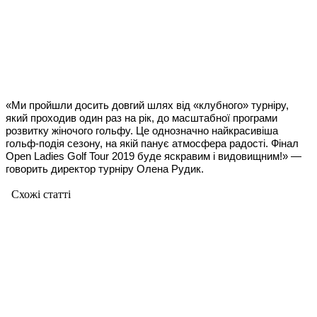
«Ми пройшли досить довгий шлях від «клубного» турніру,
який проходив один раз на рік, до масштабної програми
розвитку жіночого гольфу. Це однозначно найкрасивіша
гольф-подія сезону, на якій панує атмосфера радості. Фінал
Open Ladies Golf Tour 2019 буде яскравим і видовищним!» —
говорить директор турніру Олена Рудик.
Схожі статтi