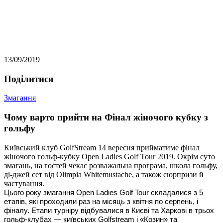
13/09/2019
Подiлитися
Змагання
Чому варто прийти на Фінал жіночого кубку з
гольфу
Київський клуб GolfStream 14 вересня прийматиме фінал
жіночого гольф-кубку Open Ladies Golf Tour 2019. Окрім суто
змагань, на гостей чекає розважальна програма, школа гольфу,
ді-джей сет від Olimpia Whitemustache, а також сюрпризи й
частування.
Цього року змагання Open Ladies Golf Tour складалися з 5
етапів, які проходили раз на місяць з квітня по серпень, і
фіналу. Етапи турніру відбувалися в Києві та Харкові в трьох
гольф-клубах — київських Golfstream і «Козин» та