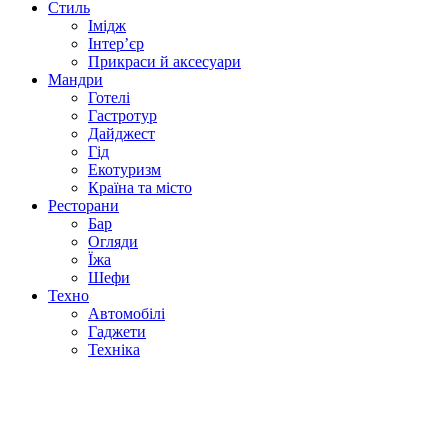
Стиль
Імідж
Інтер’єр
Прикраси й аксесуари
Мандри
Готелі
Гастротур
Дайджест
Гід
Екотуризм
Країна та місто
Ресторани
Бар
Огляди
Їжа
Шефи
Техно
Автомобілі
Гаджети
Техніка