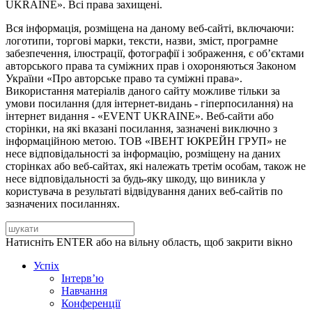
UKRAINE». Всі права захищені.
Вся інформація, розміщена на даному веб-сайті, включаючи:
логотипи, торгові марки, тексти, назви, зміст, програмне
забезпечення, ілюстрації, фотографії і зображення, є об’єктами
авторського права та суміжних прав і охороняються Законом
України «Про авторське право та суміжні права».
Використання матеріалів даного сайту можливе тільки за
умови посилання (для інтернет-видань - гіперпосилання) на
інтернет видання - «EVENT UKRAINE». Веб-сайти або
сторінки, на які вказані посилання, зазначені виключно з
інформаційною метою. ТОВ «ІВЕНТ ЮКРЕЙН ГРУП» не
несе відповідальності за інформацію, розміщену на даних
сторінках або веб-сайтах, які належать третім особам, також не
несе відповідальності за будь-яку шкоду, що виникла у
користувача в результаті відвідування даних веб-сайтів по
зазначених посиланнях.
Натисніть ENTER або на вільну область, щоб закрити вікно
Успіх
Інтерв’ю
Навчання
Конференції