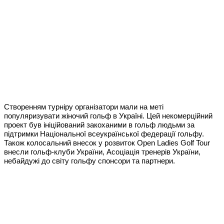
Створенням турніру організатори мали на меті
популяризувати жіночий гольф в Україні. Цей некомерційний
проект був ініційований закоханими в гольф людьми за
підтримки Національної всеукраїнської федерації гольфу.
Також колосальний внесок у розвиток Open Ladies Golf Tour
внесли гольф-клуби України, Асоціація тренерів України,
небайдужі до світу гольфу спонсори та партнери.