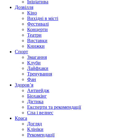
Ініціатива
Дозвілля
Кіно
Вихідні в місті
Фестивалі
Концерти
Театри
Виставки
Книжки
Спорт
Змагання
Клуби
Лайфхаки
Тренування
Фан
Здоров’я
Антиейдж
Біохакінг
Дієтика
Експерти та рекомендації
Спа i велнес
Краса
Догляд
Клініки
Рекомендації