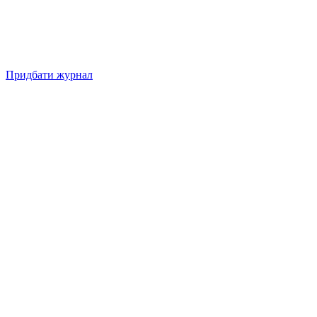
Придбати журнал
Підписуйтесь на нашу Facebook-сторінку!