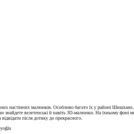
вичних настінних малюнків. Особливо багато їх у районі Шишхане
т ви знайдете велетенські й навіть 3D-малюнки. На їхньому фоні 
а відвідати після дотику до прекрасного.
eyoğlu