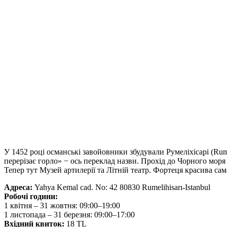
У 1452 році османські завойовники збудували Румеліхісарі (Rume
перерізає горло» − ось переклад назви. Прохід до Чорного моря
Тепер тут Музей артилерії та Літній театр. Фортеця красива сам
Адреса:
Yahya Kemal cad. No: 42 80830 Rumelihisarı-Istanbul
Робочі години:
1 квітня – 31 жовтня: 09:00–19:00
1 листопада – 31 березня: 09:00–17:00
Вхідний квиток:
18 TL