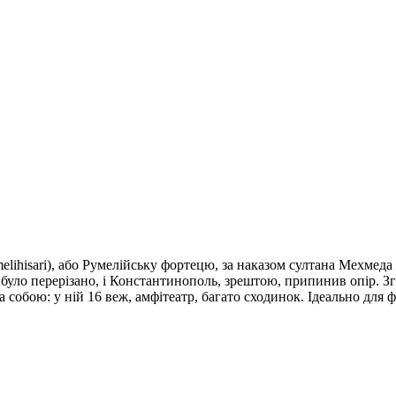
lihisari), або Румелійську фортецю, за наказом султана Мехмеда 
 було перерізано, і Константинополь, зрештою, припинив опір. Зг
а собою: у ній 16 веж, амфітеатр, багато сходинок. Ідеально для