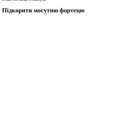
Підкорити могутню фортецю