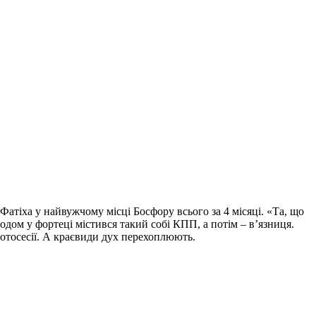
Фатіха у найвужчому місці Босфору всього за 4 місяці. «Та, що
одом у фортеці містився такий собі КПП, а потім – в’язниця.
 фотосесії. А краєвиди дух перехоплюють.