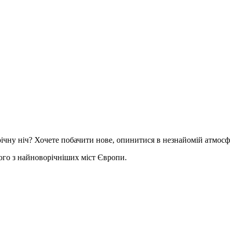
орічну ніч? Хочете побачити нове, опинитися в незнайомій атмос
ого з найноворічніших міст Європи.