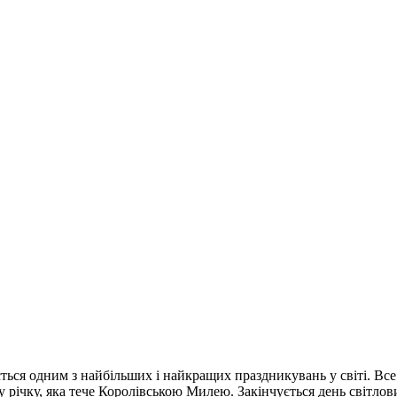
ься одним з найбільших і найкращих праздникувань у світі. Все 
 річку, яка тече Королівською Милею. Закінчується день світло