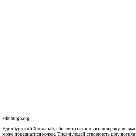
edinburgh.org
Единбурзький Хогманай, або свято останнього дня року, вважаєт
може приєднатися кожен. Тисячі людей створюють цілу вогняну