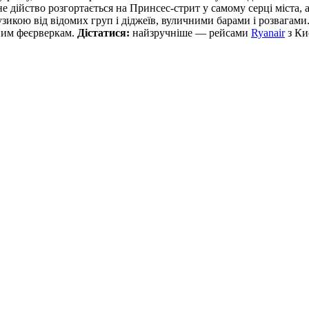
не дійство розгортається на Принсес-стрит у самому серці міста,
икою від відомих груп і діджеїв, вуличними барами і розвагами.
ивим феєрверкам.
Дістатися:
найзручніше — рейсами
Ryanair
з Ки