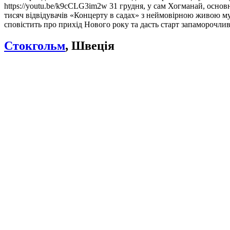
https://youtu.be/k9cCLG3im2w 31 грудня, у сам Хогманай, основ
тисяч відвідувачів «Концерту в садах» з неймовірною живою муз
сповістить про прихід Нового року та дасть старт запаморочл
Стокгольм
, Швеція