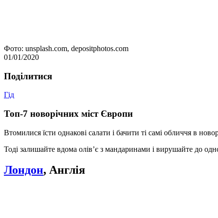
Фото: unsplash.com, depositphotos.com
01/01/2020
Подiлитися
Гід
Топ-7 новорічних міст Європи
Втомилися їсти однакові салати і бачити ті самі обличчя в нов
Тоді залишайте вдома олів’є з мандаринами і вирушайте до одн
Лондон
, Англія