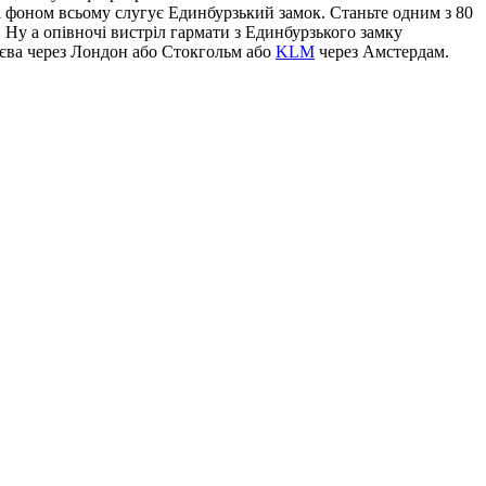
 а фоном всьому слугує Единбурзький замок. Станьте одним з 80
 Ну а опівночі вистріл гармати з Единбурзького замку
єва через Лондон або Стокгольм або
KLM
через Амстердам.