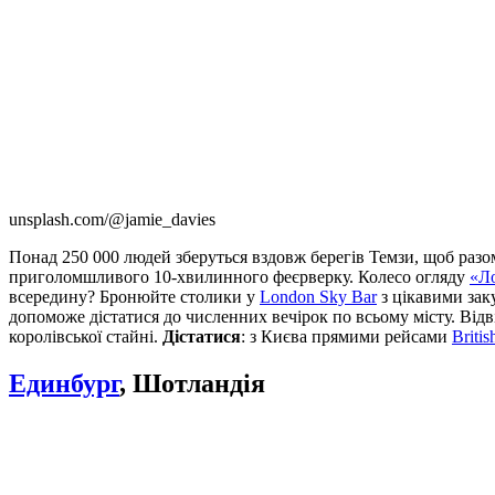
unsplash.com/@jamie_davies
Понад 250 000 людей зберуться вздовж берегів Темзи, щоб разом
приголомшливого 10-хвилинного феєрверку. Колесо огляду
«Л
всередину? Бронюйте столики у
London Sky Bar
з цікавими зак
допоможе дістатися до численних вечірок по всьому місту. Від
королівської стайні.
Дістатися
: з Києва прямими рейсами
Briti
Единбург
, Шотландія