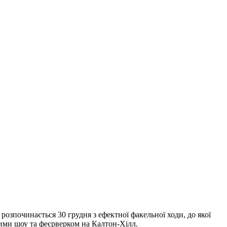
розпочинається 30 грудня з ефектної факельної ходи, до якої
вими шоу та феєрверком на Калтон-Хілл.