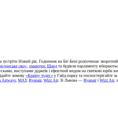
 зустріти Новий рік. Годинник на Біг-Бені розпочинає зворотній 
ондонське око»
,
хмарочос Шард
та будівля парламенту вбираються
усками, виступами діджеїв і ефектний видом на святкові юрби вн
відайте зимову
«Країну чудес»
у Гайд-парку та поспостерігайте за
sh Airways
,
МАУ
,
Ryanair
,
Wizz Air
. Зі Львова —
Ryanair
і
Wizz Air
,