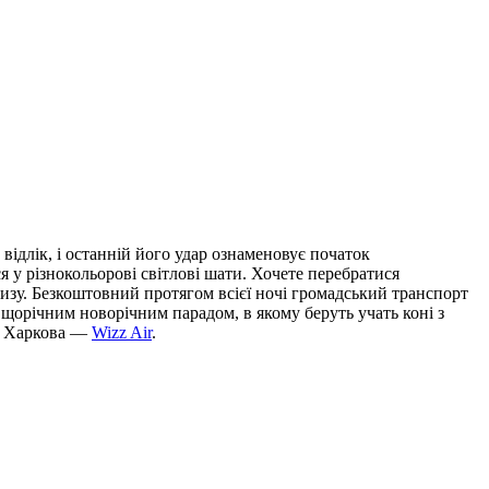
відлік, і останній його удар ознаменовує початок
 у різнокольорові світлові шати. Хочете перебратися
изу. Безкоштовний протягом всієї ночі громадський транспорт
 щорічним новорічним парадом, в якому беруть учать коні з
 з Харкова —
Wizz Air
.