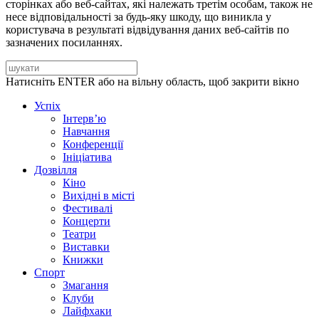
сторінках або веб-сайтах, які належать третім особам, також не
несе відповідальності за будь-яку шкоду, що виникла у
користувача в результаті відвідування даних веб-сайтів по
зазначених посиланнях.
Натисніть ENTER або на вільну область, щоб закрити вікно
Успіх
Інтерв’ю
Навчання
Конференції
Ініціатива
Дозвілля
Кіно
Вихідні в місті
Фестивалі
Концерти
Театри
Виставки
Книжки
Спорт
Змагання
Клуби
Лайфхаки