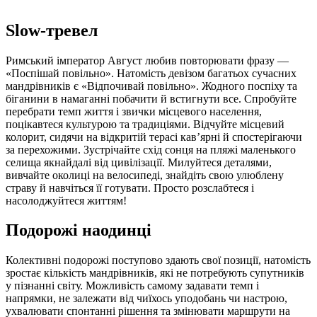
Slow-тревел
Римський імператор Август любив повторювати фразу —
«Поспішай повільно». Натомість девізом багатьох сучасних
мандрівників є «Відпочивай повільно». Жодного поспіху та
біганини в намаганні побачити й встигнути все. Спробуйте
перебрати темп життя і звички місцевого населення,
поцікавтеся культурою та традиціями. Відчуйте місцевий
колорит, сидячи на відкритій терасі кав’ярні й спостерігаючи
за перехожими. Зустрічайте схід сонця на пляжі маленького
селища якнайдалі від цивілізації. Милуйтеся деталями,
вивчайте околиці на велосипеді, знайдіть свою улюблену
страву й навчіться її готувати. Просто розслабтеся і
насолоджуйтеся життям!
Подорожі наодинці
Колективні подорожі поступово здають свої позиції, натомість
зростає кількість мандрівників, які не потребують супутників
у пізнанні світу. Можливість самому задавати темп і
напрямки, не залежати від чиїхось уподобань чи настрою,
ухвалювати спонтанні рішення та змінювати маршрути на