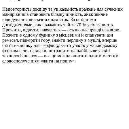
Неповторність досвіду та унікальність вражень для сучасних
мандрівників становить більшу цінність, аніж звичне
відвідування визначних пам’яток. За останніми
дослідженнями, так вважають майже 70 % усіх туристів.
Прожити, відчути, навчитися — ось що насправді важливо.
Пожити в одному будинку з місцевими й опанувати ази
ремесел, підкорити гору, знайти перлину в мушлі, вперше
стати на дошку для серфінгу, взяти участь у маловідомому
фестивалі чи, навпаки, потрапити на найбільше у світі
технологічне шоу — все це можна описати одним містким
словосполученням «жити на повну».