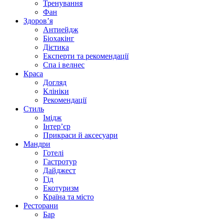
Тренування
Фан
Здоров’я
Антиейдж
Біохакінг
Дієтика
Експерти та рекомендації
Спа i велнес
Краса
Догляд
Клініки
Рекомендації
Стиль
Імідж
Інтер’єр
Прикраси й аксесуари
Мандри
Готелі
Гастротур
Дайджест
Гід
Екотуризм
Країна та місто
Ресторани
Бар