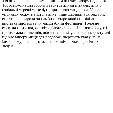
для них найважливішим чинником під час вибору подорожі.
Тобто можливість зробити гарні світлини й викласти їх у
соціальні мережі може бути причиною мандрівки. У ролі
«принад» можуть виступати не лише шедеври архітектури,
екзотична природа чи пам’ятки стародавніх цивілізацій, а й
виставка мистецтва чи масштабний фестиваль. Головне —
ефектна картинка, яка збере багато лайків. Із іншого боку, є і
протилежна тенденція, пов’язана з Instagram, коли користувачі
під час вибору місця для подорожі звертають увагу не на
ідеальні журнальні фото, а на «живі» знімки пересічних
людей.