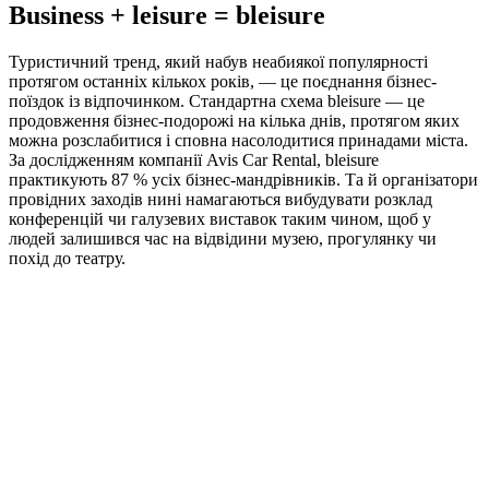
Business + leisure = bleisure
Туристичний тренд, який набув неабиякої популярності
протягом останніх кількох років, — це поєднання бізнес-
поїздок із відпочинком. Стандартна схема bleisure — це
продовження бізнес-подорожі на кілька днів, протягом яких
можна розслабитися і сповна насолодитися принадами міста.
За дослідженням компанії Avis Car Rental, bleisure
практикують 87 % усіх бізнес-мандрівників. Та й організатори
провідних заходів нині намагаються вибудувати розклад
конференцій чи галузевих виставок таким чином, щоб у
людей залишився час на відвідини музею, прогулянку чи
похід до театру.