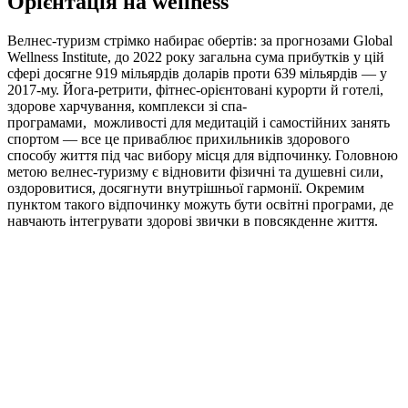
Орієнтація на wellness
Велнес-туризм стрімко набирає обертів: за прогнозами Global
Wellness Institute, до 2022 року загальна сума прибутків у цій
сфері досягне 919 мільярдів доларів проти 639 мільярдів — у
2017-му. Йога-ретрити, фітнес-орієнтовані курорти й готелі,
здорове харчування, комплекси зі спа-
програмами, можливості для медитацій і самостійних занять
спортом — все це приваблює прихильників здорового
способу життя під час вибору місця для відпочинку. Головною
метою велнес-туризму є відновити фізичні та душевні сили,
оздоровитися, досягнути внутрішньої гармонії. Окремим
пунктом такого відпочинку можуть бути освітні програми, де
навчають інтегрувати здорові звички в повсякденне життя.