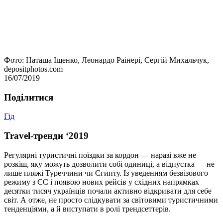
Фото: Наташа Іщенко, Леонардо Раінері, Сергій Михальчук,
depositphotos.com
16/07/2019
Подiлитися
Гід
Travel-тренди ‘2019
Регулярні туристичні поїздки за кордон — наразі вже не
розкіш, яку можуть дозволити собі одиниці, а відпустка — не
лише пляжі Туреччини чи Єгипту. Із уведенням безвізового
режиму з ЄС і появою нових рейсів у східних напрямках
десятки тисяч українців почали активно відкривати для себе
світ. А отже, не просто слідкувати за світовими туристичними
тенденціями, а й виступати в ролі трендсеттерів.