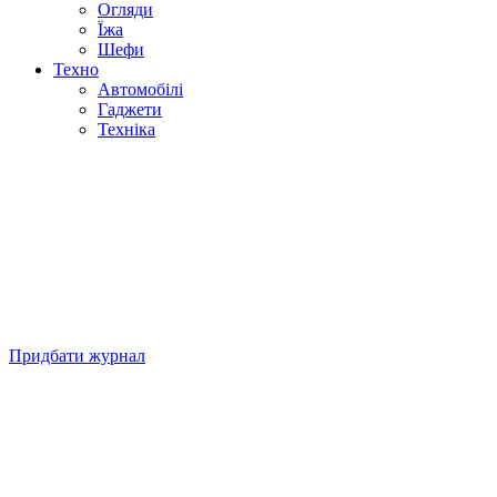
Огляди
Їжа
Шефи
Техно
Автомобілі
Гаджети
Техніка
Придбати журнал
Підписуйтесь на нашу Facebook-сторінку!