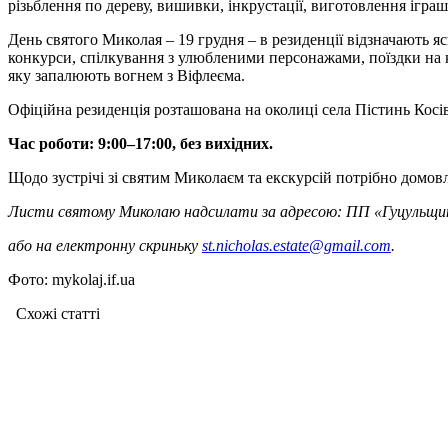
різьблення по дереву, вишивки, інкрустації, виготовлення іграшо
День святого Миколая – 19 грудня – в резиденції відзначають яс
конкурси, спілкування з улюбленими персонажами, поїздки на к
яку запалюють вогнем з Віфлеєма.
Офіційна резиденція розташована на околиці села Пістинь Косів
Час роботи: 9:00–17:00, без вихідних.
Щодо зустрічі зі святим Миколаєм та екскурсій потрібно домовля
Листи святому Миколаю надсилати за адресою: ПП «Гуцульщина»,
або на електронну скриньку
st.nicholas.estate@gmail.com
.
Фото: mykolaj.if.ua
Схожі статтi