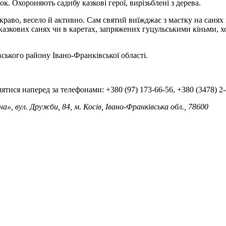
к. Охороняють садибу казкові герої, вирізьблені з дерева.
краво, весело й активно. Сам святий виїжджає з маєтку на санях 
азкових санях чи в каретах, запряжених гуцульськими кіньми, хо
ського району Івано-Франківської області.
тися наперед за телефонами: +380 (97) 173-66-56, +380 (3478) 2-
 вул. Дружби, 84, м. Косів, Івано-Франківська обл., 78600