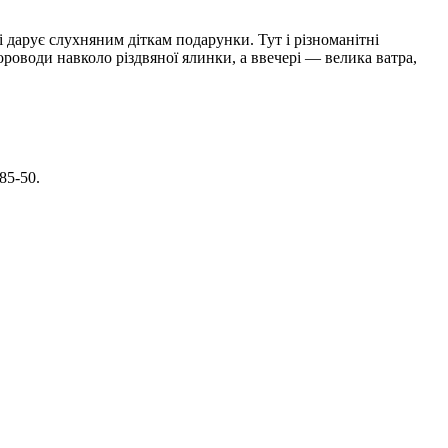
і дарує слухняним діткам подарунки. Тут і різноманітні
роводи навколо різдвяної ялинки, а ввечері — велика ватра,
85-50.