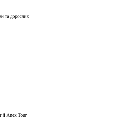
ей та дорослих
r й Anex Tour