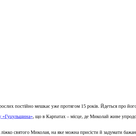
дорослих постійно мешкає уже протягом 15 років. Йдеться про йог
у «Гуцульщина»
, що в Карпатах – місце, де Миколай живе упродов
і ліжко святого Миколая, на яке можна присісти й задумати бажан