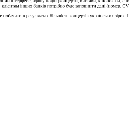
ий інтерфейс, афішу подій (концерти, вистави, кінопокази, спорт
клієнтам інших банків потрібно буде заповнити дані (номер, CVV-
е побачити в результатах більшість концертів українських зірок