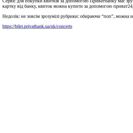
Сервіс для покупки квитків за допомогою Приватбанку має зручн
картку від банку, квиток можна купити за допомогою приват24, 
Недолік: не зовсім зрозумілі рубрики: обираючи “поп”, можна н
https://bilet.privatbank.ua/uk/concerts