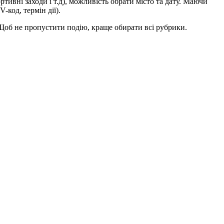
ивні заходи і т.д), можливість обрати місто та дату. Маючи
код, термін дії).
. Щоб не пропустити подію, краще обирати всі рубрики.