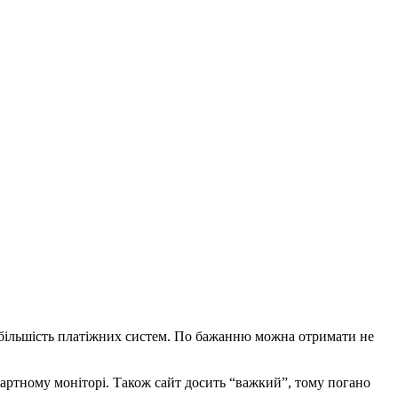
ує більшість платіжних систем. По бажанню можна отримати не
ндартному моніторі. Також сайт досить “важкий”, тому погано