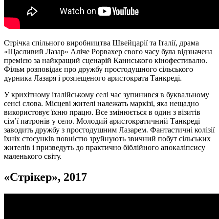
Стрічка спільного виробництва Швейцарії та Італії, драма
«Щасливий Лазар» Аліче Рорвахер свого чаcу була відзначена
премією за найкращий сценарій Каннського кінофестивалю.
Фільм розповідає про дружбу простодушного сільського
дурника Лазаря і розпещеного аристократа Танкреді.
У крихітному італійському селі час зупинився в буквальному
сенсі слова. Місцеві жителі належать маркізі, яка нещадно
використовує їхню працю. Все змінюється в один з візитів
сім’ї патронів у село. Молодий аристократичний Танкреді
заводить дружбу з простодушним Лазарем. Фантастичні колізії
їхніх стосунків повністю зруйнують звичний побут сільських
жителів і призведуть до практично біблійного апокаліпсису
маленького світу.
«
Стрікер
», 2017