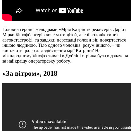
Головна героїня мелодрами «Мрія Катріни» режисерів Даріо і
Мірко Бішофбергерів хоче мати дітей, але її чоловік гине в
автокатастрофі, та завдяки пересадці голови він повертається
іншою людиною. Тіло одного чоловіка, розум іншого, – чи
вистачить цього для здійснення мрії Катріни? На
міжнародному кінофестивалі в Дубліні стрічка була відзначена
за найкращу операторську роботу.
«
За вітром
», 2018