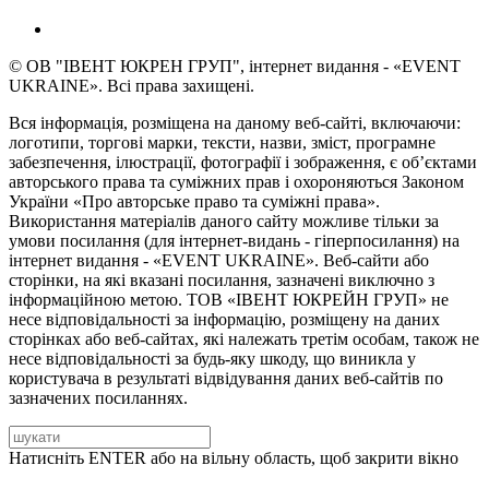
© ОВ "ІВЕНТ ЮКРЕН ГРУП", інтернет видання - «EVENT
UKRAINE». Всі права захищені.
Вся інформація, розміщена на даному веб-сайті, включаючи:
логотипи, торгові марки, тексти, назви, зміст, програмне
забезпечення, ілюстрації, фотографії і зображення, є об’єктами
авторського права та суміжних прав і охороняються Законом
України «Про авторське право та суміжні права».
Використання матеріалів даного сайту можливе тільки за
умови посилання (для інтернет-видань - гіперпосилання) на
інтернет видання - «EVENT UKRAINE». Веб-сайти або
сторінки, на які вказані посилання, зазначені виключно з
інформаційною метою. ТОВ «ІВЕНТ ЮКРЕЙН ГРУП» не
несе відповідальності за інформацію, розміщену на даних
сторінках або веб-сайтах, які належать третім особам, також не
несе відповідальності за будь-яку шкоду, що виникла у
користувача в результаті відвідування даних веб-сайтів по
зазначених посиланнях.
Натисніть ENTER або на вільну область, щоб закрити вікно