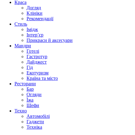
Краса
Догляд
Клініки
Рекомендації
Стиль
Імідж
Інтер’єр
Прикраси й аксесуари
Мандри
Готелі
Гастротур
Дайджест
Гід
Екотуризм
Країна та місто
Ресторани
Бар
Огляди
Їжа
Шефи
Техно
Автомобілі
Гаджети
Техніка