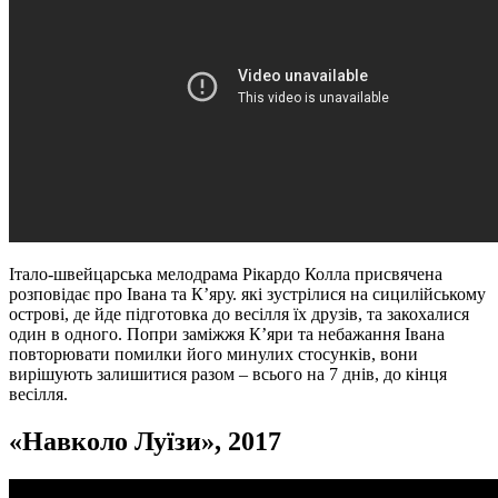
Італо-швейцарська мелодрама Рікардо Колла присвячена
розповідає про Івана та К’яру. які зустрілися на сицилійському
острові, де йде підготовка до весілля їх друзів, та закохалися
один в одного. Попри заміжжя К’яри та небажання Івана
повторювати помилки його минулих стосунків, вони
вирішують залишитися разом – всього на 7 днів, до кінця
весілля.
«
Навколо Луїзи
», 2017