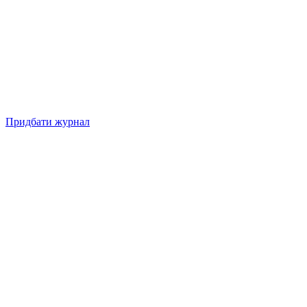
Придбати журнал
Підписуйтесь на нашу Facebook-сторінку!