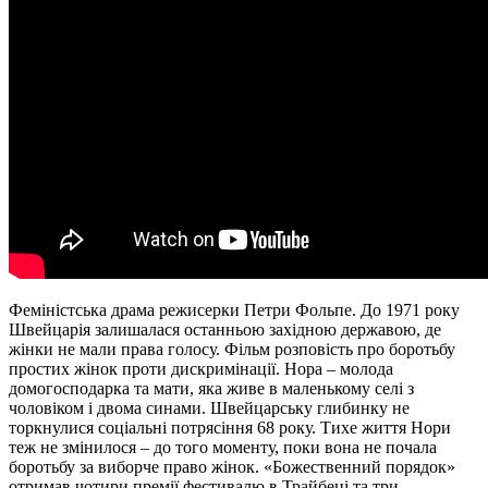
Феміністська драма режисерки Петри Фольпе. До 1971 року
Швейцарія залишалася останньою західною державою, де
жінки не мали права голосу. Фільм розповість про боротьбу
простих жінок проти дискримінації. Нора – молода
домогосподарка та мати, яка живе в маленькому селі з
чоловіком і двома синами. Швейцарську глибинку не
торкнулися соціальні потрясіння 68 року. Тихе життя Нори
теж не змінилося – до того моменту, поки вона не почала
боротьбу за виборче право жінок. «Божественний порядок»
отримав чотири премії фестивалю в Трайбеці та три