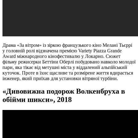
Драма «За вітром» із зіркою французького кіно Мелані Тьєррі
у головній ролі відзначена премією Variety Piazza Grande
Award міжнародного кінофестивалю у Локарно. Сюжет
фільму режисерки Беттіни Оберлі побудовано навколо молодої
пари, яка тікає від метушні міста у віддалений альпійський
куточок. Проте в їхнє щасливе та розмірене життя вдирається
інженер, який приїхав для установки вітряної турбіни.
«
Дивовижна подорож Волкенбруха в
обійми шикси
», 2018