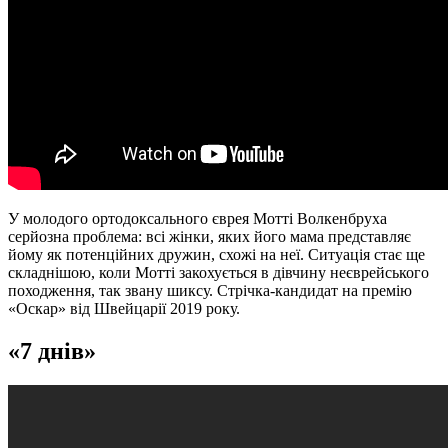
У молодого ортодоксального єврея Мотті Волкенбруха
серйозна проблема: всі жінки, яких його мама представляє
йому як потенційних дружин, схожі на неї. Ситуація стає ще
складнішою, коли Мотті закохується в дівчину неєврейського
походження, так звану шиксу. Стрічка-кандидат на премію
«Оскар» від Швейцарії 2019 року.
«
7 днів
»