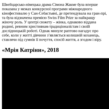
Швейцарсько-німецька драма Сімона Жакме була вперше
показана у межах конкурсної програми міжнародного
кінофестивалю у Сан-Себастьяні, де претендувала на гран-прі,
та була відзначена премією Swiss Film Prize за найкращу
жіночу роль. У центрі сюжету – жінка, однаково віддана
родині, ревним християнам-традиціоналістам і своїй
дослідницькій роботі. Однак минуле раптово нагадує про
себе, коли у житті дівчини з’являється колишній коханець,
ставлячи під сумнів її почуття, спосіб життя, а згодом і віру.
«
Мрія Катріни
», 2018