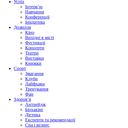
Успіх
Інтерв’ю
Навчання
Конференції
Ініціатива
Дозвілля
Кіно
Вихідні в місті
Фестивалі
Концерти
Театри
Виставки
Книжки
Спорт
Змагання
Клуби
Лайфхаки
Тренування
Фан
Здоров’я
Антиейдж
Біохакінг
Дієтика
Експерти та рекомендації
Спа i велнес