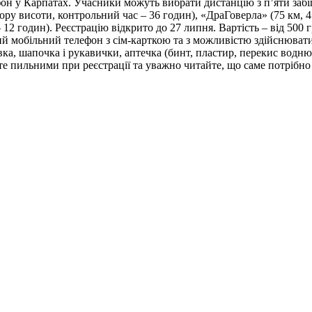
 у Карпатах. Учасники можуть вибрати дистанцію з п’яти забігі
ору висоти, контрольний час – 36 годин), «ДраГоверла» (75 км, 4
12 годин). Реєстрацію відкрито до 27 липня. Вартість – від 500 
 мобільний телефон з сім-карткою та з можливістю здійснювати ви
вка, шапочка і рукавички, аптечка (бинт, пластир, перекис водню
ьте пильними при реєстрації та уважно читайте, що саме потрібно 