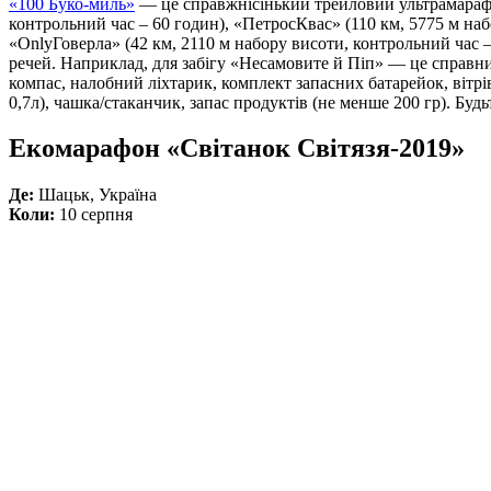
«100 Буко-миль
»
— це справжнісінький трейловий ультрамарафон
контрольний час – 60 годин), «ПетросКвас» (110 км, 5775 м наб
«OnlyГоверла» (42 км, 2110 м набору висоти, контрольний час – 
речей. Наприклад, для забігу «Несамовите й Піп» — це справний
компас, налобний ліхтарик, комплект запасних батарейок, вітрі
0,7л), чашка/стаканчик, запас продуктів (не менше 200 гр). Буд
Екомарафон «Світанок Світязя-2019»
Де:
Шацьк, Україна
Коли:
10 серпня