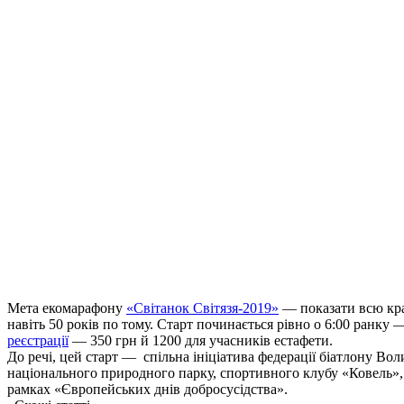
Мета екомарафону
«Світанок Світязя-2019»
— показати всю кра
навіть 50 років по тому. Старт починається рівно о 6:00 ранку — 
реєстрації
— 350 грн й 1200 для учасників естафети.
До речі, цей старт — спільна ініціатива федерації біатлону Вол
національного природного парку, спортивного клубу «Ковель», 
рамках «Європейських днів добросусідства».