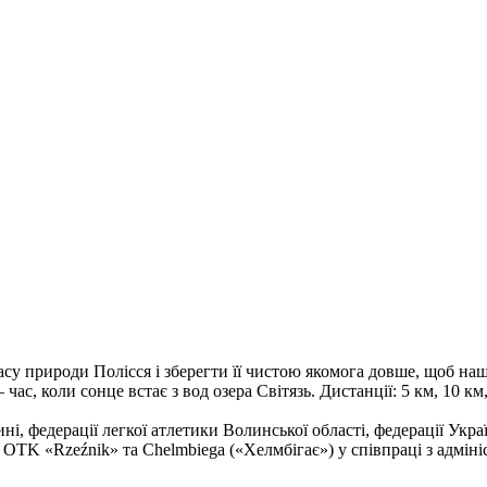
су природи Полісся і зберегти її чистою якомога довше, щоб на
час, коли сонце встає з вод озера Світязь. Дистанції: 5 км, 10 км
ині, федерації легкої атлетики Волинської області, федерації Ук
OTK «Rzeźnik» та Chelmbiega («Хелмбігає») у співпраці з адмін