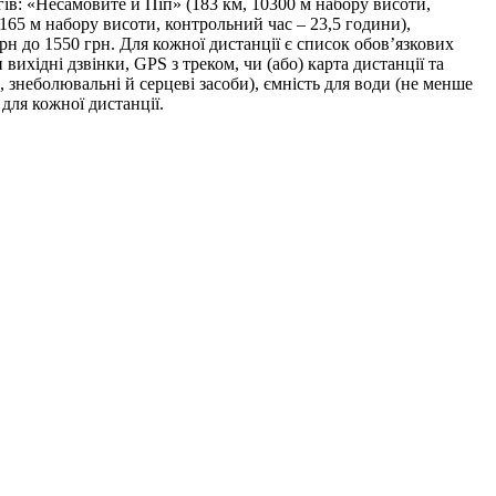
в: «Несамовите й Піп» (183 км, 10300 м набору висоти,
165 м набору висоти, контрольний час – 23,5 години),
грн до 1550 грн. Для кожної дистанції є список обов’язкових
хідні дзвінки, GPS з треком, чи (або) карта дистанції та
, знеболювальні й серцеві засоби), ємність для води (не менше
для кожної дистанції.