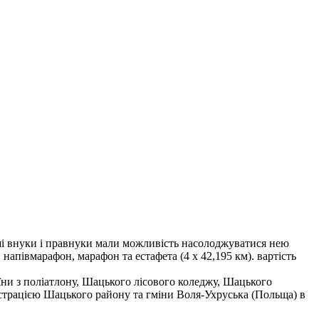
ші внуки і правнуки мали можливість насолоджуватися нею
, напівмарафон, марафон та естафета (4 х 42,195 км). вартість
раїни з поліатлону, Шацького лісового коледжу, Шацького
істрацією Шацького району та гміни Воля-Ухруська (Польща) в