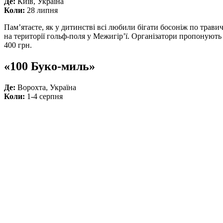
Де:
Київ, Україна
Коли:
28 липня
Пам’ятаєте, як у дитинстві всі любили бігати босоніж по травич
на території гольф-поля у Межигір’ї. Організатори пропонують дв
400 грн.
«100 Буко-миль»
Де:
Ворохта, Україна
Коли:
1-4 серпня