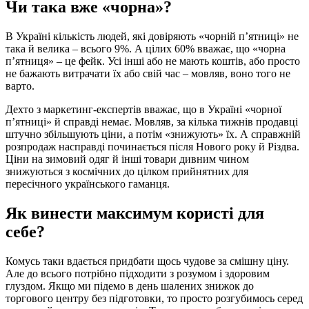
Чи така вже «чорна»?
В Україні кількість людей, які довіряють «чорній п’ятниці» не
така й велика – всього 9%. А цілих 60% вважає, що «чорна
п’ятниця» – це фейк. Усі інші або не мають коштів, або просто
не бажають витрачати їх або свій час – мовляв, воно того не
варто.
Дехто з маркетинг-експертів вважає, що в Україні «чорної
п’ятниці» й справді немає. Мовляв, за кілька тижнів продавці
штучно збільшують ціни, а потім «знижують» їх. А справжній
розпродаж насправді починається після Нового року й Різдва.
Ціни на зимовий одяг й інші товари дивним чином
знижуються з космічних до цілком прийнятних для
пересічного українського гаманця.
Як винести максимум користі для
себе?
Комусь таки вдається придбати щось чудове за смішну ціну.
Але до всього потрібно підходити з розумом і здоровим
глуздом. Якщо ми підемо в день шалених знижок до
торгового центру без підготовки, то просто розгубимось серед