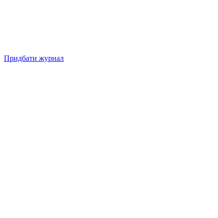
Придбати журнал
Підписуйтесь на нашу Facebook-сторінку!