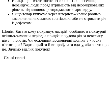
Найкраще – взяти когось із собою. Так і веселіше, і
небайдужі люди поряд втримають від необміркованих
рішень під впливом розпродажного гармидеру.
Якщо товар купуємо через інтернет – краще робимо
замовлення накладною платіжкою, аби не отримати річ
із дефектом.
Шопінг багато кому покращує настрій, особливо в похмурий
осінньо-зимовий період, а придбана чудова річ за невелику
ціну – поготів. Чи можливий досконалий шопінг у «чорну
п’ятницю»? Варто прийти й випробувати вдачу, аби знати про
це. Зичимо вдалих покупок!
Схожі статтi