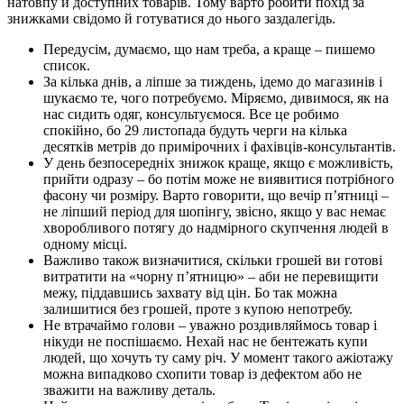
натовпу й доступних товарів. Тому варто робити похід за
знижками свідомо й готуватися до нього заздалегідь.
Передусім, думаємо, що нам треба, а краще – пишемо
список.
За кілька днів, а ліпше за тиждень, ідемо до магазинів і
шукаємо те, чого потребуємо. Міряємо, дивимося, як на
нас сидить одяг, консультуємося. Все це робимо
спокійно, бо 29 листопада будуть черги на кілька
десятків метрів до примірочних і фахівців-консультантів.
У день безпосередніх знижок краще, якщо є можливість,
прийти одразу – бо потім може не виявитися потрібного
фасону чи розміру. Варто говорити, що вечір п’ятниці –
не ліпший період для шопінгу, звісно, якщо у вас немає
хворобливого потягу до надмірного скупчення людей в
одному місці.
Важливо також визначитися, скільки грошей ви готові
витратити на «чорну п’ятницю» – аби не перевищити
межу, піддавшись захвату від цін. Бо так можна
залишитися без грошей, проте з купою непотребу.
Не втрачаймо голови – уважно роздивляймось товар і
нікуди не поспішаємо. Нехай нас не бентежать купи
людей, що хочуть ту саму річ. У момент такого ажіотажу
можна випадково схопити товар із дефектом або не
зважити на важливу деталь.