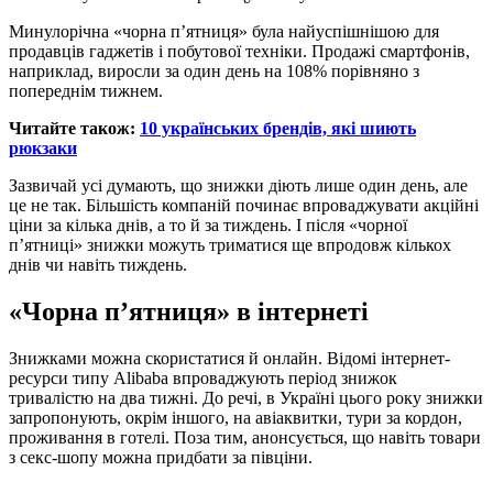
Минулорічна «чорна п’ятниця» була найуспішнішою для
продавців гаджетів і побутової техніки. Продажі смартфонів,
наприклад, виросли за один день на 108% порівняно з
попереднім тижнем.
Читайте також:
10 українських брендів, які шиють
рюкзаки
Зазвичай усі думають, що знижки діють лише один день, але
це не так. Більшість компаній починає впроваджувати акційні
ціни за кілька днів, а то й за тиждень. І після «чорної
п’ятниці» знижки можуть триматися ще впродовж кількох
днів чи навіть тиждень.
«Чорна п’ятниця» в і
нтернеті
Знижками можна скористатися й онлайн. Відомі інтернет-
ресурси типу Alibaba впроваджують період знижок
тривалістю на два тижні. До речі, в Україні цього року знижки
запропонують, окрім іншого, на авіаквитки, тури за кордон,
проживання в готелі. Поза тим, анонсується, що навіть товари
з секс-шопу можна придбати за півціни.