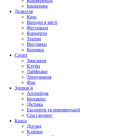
Конференції
Ініціатива
Дозвілля
Кіно
Вихідні в місті
Фестивалі
Концерти
Театри
Виставки
Книжки
Спорт
Змагання
Клуби
Лайфхаки
Тренування
Фан
Здоров’я
Антиейдж
Біохакінг
Дієтика
Експерти та рекомендації
Спа i велнес
Краса
Догляд
Клініки