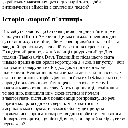
українських магазинах цього дня варті того, щоби
витримувати неймовірне скупчення людей?
Історія
«чорн
ої
п’ятниці
»
Ви, мабуть, знаєте, що батьківщиною «чорної п’ятниці» є
Сполучені Штати Америки. Це там вигадали певного дня
суттєво знижувати ціни, аби масово привабити клієнтів – а
заодно й прорекламувати свій магазин на перспективу.
Грандіозний розпродаж в Америці приурочений до Дня
подяки (Thanksgiving Day). Традиційно після цього свята
чимало працівників брали коротку, на 3-4 дні, відпустку – аби
пошукати подарунки на Різдво, доки ціни на них не
підскочили. Вештання по магазинах замість сидіння в офісах
стало причиною заторів. Для поліцейських із Філадельфії це
справді стало «чорною п’ятницею» – власне, саме їм і
належить авторство вислову. А ось підприємці, помітивши
тенденцію, вирішили цим скористатися й почали
влаштовувати після Дня подяки акції розпродажу. До речі,
чорний колір, за однією з версій, міг з’явитися і з
американського бухгалтерського обліку, де прибутки
відзначались чорним кольором, водночас збитки – червоним.
Чи варто говорити, що після Дня подяки чорний колір суттєво
переважав?