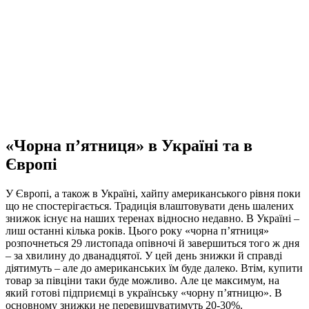
«
Ч
орн
а
п’ятниця
»
в Україні та в
Європі
У Європі, а також в Україні, хайпу американського рівня поки
що не спостерігається. Традиція влаштовувати день шалених
знижок існує на наших теренах відносно недавно. В Україні –
лиш останні кілька років. Цього року «чорна п’ятниця»
розпочнеться 29 листопада опівночі й завершиться того ж дня
– за хвилину до дванадцятої. У цей день знижки й справді
діятимуть – але до американських їм буде далеко. Втім, купити
товар за півціни таки буде можливо. Але це максимум, на
який готові підприємці в українську «чорну п’ятницю». В
основному знижки не перевищуватимуть 20-30%.