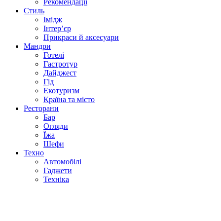
Рекомендації
Стиль
Імідж
Інтер’єр
Прикраси й аксесуари
Мандри
Готелі
Гастротур
Дайджест
Гід
Екотуризм
Країна та місто
Ресторани
Бар
Огляди
Їжа
Шефи
Техно
Автомобілі
Гаджети
Техніка