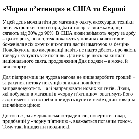
«
Ч
орн
а
п’ятниця
»
в США та Європі
У цей день можна піти до магазину одягу, аксесуарів, техніки
чи електроніки тощо й придбати товар за знижками, що
сягають від 30% до 90%. В США люди займають чергу за добу
– цього року, певно, теж покажуть у новинах колективне
божевілля всіх охочих вихопити ласий шматочок за безцінь.
Подейкують, що американці навіть не надто дбають про якість
товару і купують усе поспіль. Для них це щось на кшталт
національного свята, продовження Дня подяки – а може, й
вид спорту.
Для підприємців це чудова нагода не лише заробити грошей –
за рахунок потоку покупців знижки повністю
виправдовуються, – а й напрацювати нових клієнтів. Люди,
які побували в магазині в «чорну п’ятницю», знатимуть його
асортимент і за потреби прийдуть купити необхідний товар за
звичайною ціною.
До того ж, за американською традицією, повертати товар,
придбаний у «чорну п’ятницю», вважається поганим тоном.
Тому такі інциденти поодинокі.