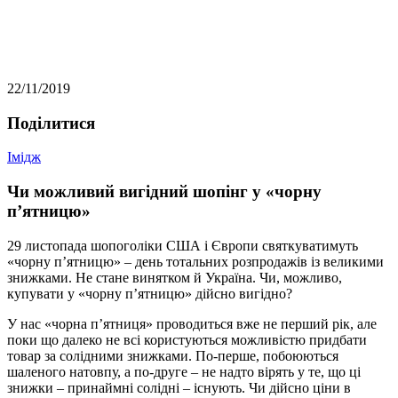
22/11/2019
Подiлитися
Імідж
Чи можливий вигідний шопінг у «чорну
п’ятницю»
29 листопада шопоголіки США і Європи святкуватимуть
«чорну п’ятницю» – день тотальних розпродажів із великими
знижками. Не стане винятком й Україна. Чи, можливо,
купувати у «чорну п’ятницю» дійсно вигідно?
У нас «чорна п’ятниця» проводиться вже не перший рік, але
поки що далеко не всі користуються можливістю придбати
товар за солідними знижками. По-перше, побоюються
шаленого натовпу, а по-друге – не надто вірять у те, що ці
знижки – принаймні солідні – існують. Чи дійсно ціни в