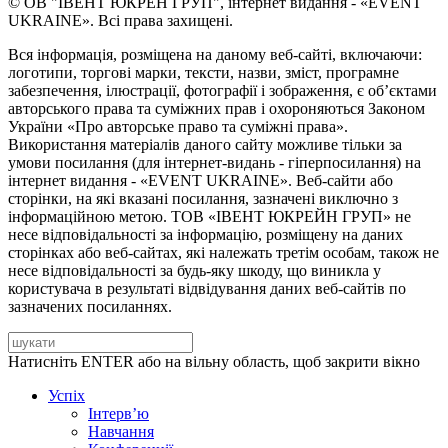
© ОВ "ІВЕНТ ЮКРЕН ГРУП", інтернет видання - «EVENT
UKRAINE». Всі права захищені.
Вся інформація, розміщена на даному веб-сайті, включаючи:
логотипи, торгові марки, тексти, назви, зміст, програмне
забезпечення, ілюстрації, фотографії і зображення, є об’єктами
авторського права та суміжних прав і охороняються Законом
України «Про авторське право та суміжні права».
Використання матеріалів даного сайту можливе тільки за
умови посилання (для інтернет-видань - гіперпосилання) на
інтернет видання - «EVENT UKRAINE». Веб-сайти або
сторінки, на які вказані посилання, зазначені виключно з
інформаційною метою. ТОВ «ІВЕНТ ЮКРЕЙН ГРУП» не
несе відповідальності за інформацію, розміщену на даних
сторінках або веб-сайтах, які належать третім особам, також не
несе відповідальності за будь-яку шкоду, що виникла у
користувача в результаті відвідування даних веб-сайтів по
зазначених посиланнях.
Натисніть ENTER або на вільну область, щоб закрити вікно
Успіх
Інтерв’ю
Навчання