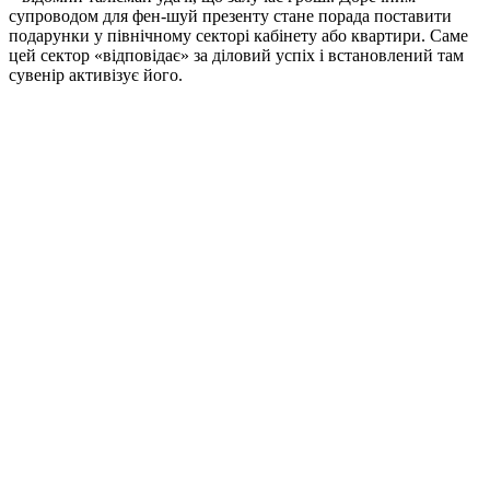
супроводом для фен-шуй презенту стане порада поставити
подарунки у північному секторі кабінету або квартири. Саме
цей сектор «відповідає» за діловий успіх і встановлений там
сувенір активізує його.