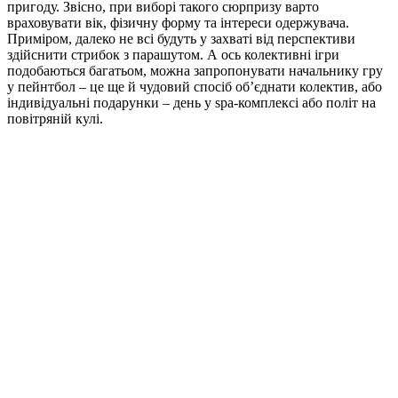
пригоду. Звісно, при виборі такого сюрпризу варто
враховувати вік, фізичну форму та інтереси одержувача.
Приміром, далеко не всі будуть у захваті від перспективи
здійснити стрибок з парашутом. А ось колективні ігри
подобаються багатьом, можна запропонувати начальнику гру
у пейнтбол – це ще й чудовий спосіб об’єднати колектив, або
індивідуальні подарунки – день у spa-комплексі або політ на
повітряній кулі.