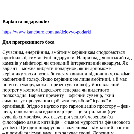
Варіанти подарунків:
https://www.kancburo.com.ua/delovye-podarki
Для прогресивного боса
Сучасним, енергійним, амбітним керівникам сподобаються
оригінальні, символічні подарунки. Наприклад, японський сад
каменів у мініатюрі чи стильний інтерактивний акваріум. Як
варіант – можна вибрати подарунок, який допоможе
керівнику трохи розслабитися у хвилини відпочинку, скажімо,
кабінетний гольф. Якщо керівник не лише амбітний, а й має
почуття гумору, можна презентувати шефу його власний
портрет у костюмі царського генерала чи видатного
полководця. Варіант презенту – офісний сувенір, який
символізує просування щаблями службової ієрархії в
організації. Згідно з наукою про гармонізацію простору – фен-
шуй, талісмани для вдалої кар’єри – це вітрильник (цей
сувенір символізує рух назустріч успіху), черепаха (за
філософією давніх китайців – символ мудрості та фінансового
успіху). Ще один подарунок зі значенням – кімнатний фонтан
– відомий талісман удачі, що залучає гроші. Доречним