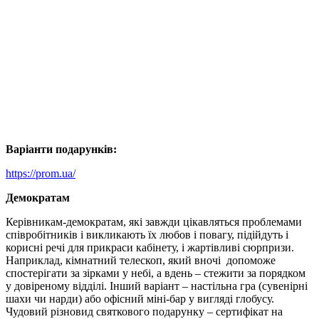
Варіанти подарунків:
https://prom.ua/
Демократам
Керівникам-демократам, які завжди цікавляться проблемами
співробітників і викликають їх любов і повагу, підійдуть і
корисні речі для прикраси кабінету, і жартівливі сюрпризи.
Наприклад, кімнатний телескоп, який вночі допоможе
спостерігати за зірками у небі, а вдень – стежити за порядком
у довіреному відділі. Інший варіант – настільна гра (сувенірні
шахи чи нарди) або офісний міні-бар у вигляді глобусу.
Чудовий різновид святкового подарунку – сертифікат на