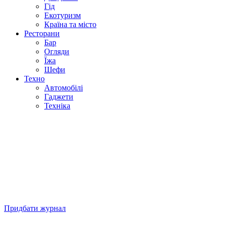
Гід
Екотуризм
Країна та місто
Ресторани
Бар
Огляди
Їжа
Шефи
Техно
Автомобілі
Гаджети
Техніка
Придбати журнал