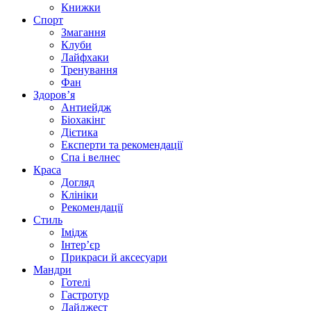
Книжки
Спорт
Змагання
Клуби
Лайфхаки
Тренування
Фан
Здоров’я
Антиейдж
Біохакінг
Дієтика
Експерти та рекомендації
Спа i велнес
Краса
Догляд
Клініки
Рекомендації
Стиль
Імідж
Інтер’єр
Прикраси й аксесуари
Мандри
Готелі
Гастротур
Дайджест