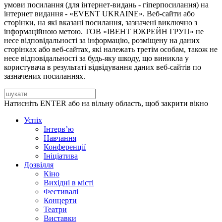
умови посилання (для інтернет-видань - гіперпосилання) на
інтернет видання - «EVENT UKRAINE». Веб-сайти або
сторінки, на які вказані посилання, зазначені виключно з
інформаційною метою. ТОВ «ІВЕНТ ЮКРЕЙН ГРУП» не
несе відповідальності за інформацію, розміщену на даних
сторінках або веб-сайтах, які належать третім особам, також не
несе відповідальності за будь-яку шкоду, що виникла у
користувача в результаті відвідування даних веб-сайтів по
зазначених посиланнях.
Натисніть ENTER або на вільну область, щоб закрити вікно
Успіх
Інтерв’ю
Навчання
Конференції
Ініціатива
Дозвілля
Кіно
Вихідні в місті
Фестивалі
Концерти
Театри
Виставки