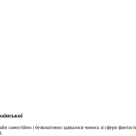
аїнської
йн самостійно і безкоштовно здавалося чимось зі сфери фантастик
ї.