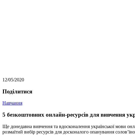
12/05/2020
Подiлитися
Навчання
5 безкоштовних онлайн-ресурсів для вивчення укр
Ще донедавна вивчення та вдосконалення української мови онла
розмаїтий вибір ресурсів для досконалого опанування солов’їно