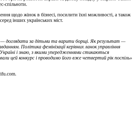
ес-спільноти.
ння щодо жінок в бізнесі, посилити їхні можливості, а також
еред інших українських міст.
ок — доглядати за дітьми та варити борщі. Як результат —
авданням. Політика фемінізації керівних ланок управління
 Україні і знаю, з якими упередженнями стикаються
вали цей конкурс і проводимо його вже четвертий рік поспіль»
ifu.com.