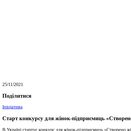
25/11/2021
Подiлитися
Ініціатива
Старт конкурсу для жінок-підприємиць «Створе
В Україні стартує конкурс для жінок-підприємиць «Створено жі