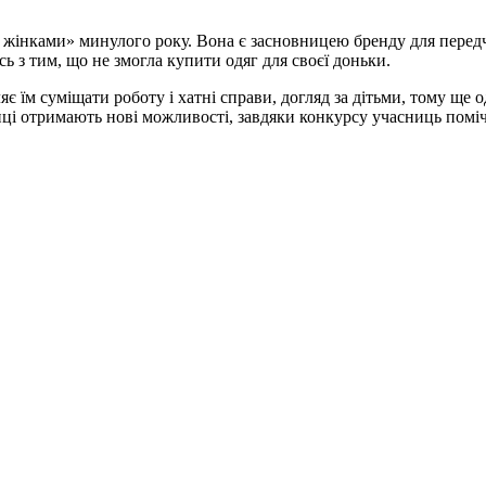
о жінками» минулого року. Вона є засновницею бренду для пере
ь з тим, що не змогла купити одяг для своєї доньки.
яє їм суміщати роботу і хатні справи, догляд за дітьми, тому ще
і отримають нові можливості, завдяки конкурсу учасниць поміч