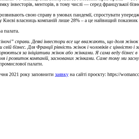
мку інвесторів, менторів, в тому числі — серед французької бізн
озвивають свою справу в умовах пандемії, спростувати упередже
 у Києві власниць компаній лише 28% – а це найвищий показник с
а палата.
 жіночі” справи. Деякі інвестори все ще вважають, що доля жін
ій бізнес. Для Франції рівність жінок і чоловіків є цінністю і з
рюються за ініціативи жінок або жінками. Я сама веду бізнес в
ня і розвиток компаній, заснованих жінками. Саме тому ми засну
промислової палати.
січня 2021 року заповнити
заявку
на сайті проєкту: https://womancc