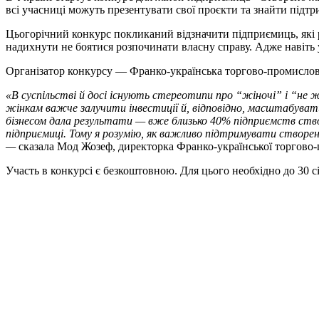
всі учасниці можуть презентувати свої проєкти та знайти підтри
Цьогорічний конкурс покликаний відзначити підприємиць, які р
надихнути не боятися розпочинати власну справу. Адже навіть
Організатор конкурсу — Франко-українська торгово-промислов
«В суспільстві й досі існують стереотипи про “жіночі” і “не
жінкам важче залучити інвестиції й, відповідно, масштабувати св
бізнесом дала результати — вже близько 40% підприємств ство
підприємиці. Тому я розумію, як важливо підтримувати створен
—
сказала Мод Жозеф, директорка Франко-української торгово-
Участь в конкурсі є безкоштовною. Для цього необхідно до 30 