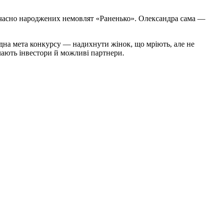
дчасно народжених немовлят «Раненько». Олександра сама —
 одна мета конкурсу — надихнути жінок, що мріють, але не
ають інвестори й можливі партнери.