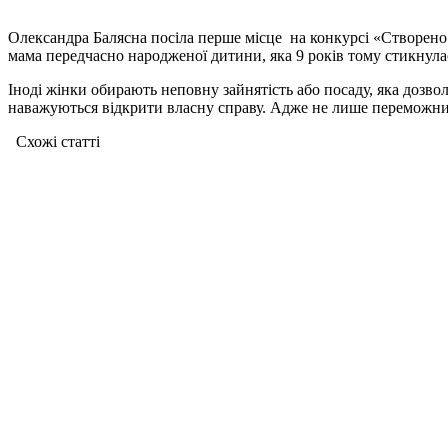
Олександра Балясна посіла перше місце на конкурсі «Створен
мама передчасно народженої дитини, яка 9 років тому стикнулас
Іноді жінки обирають неповну зайнятість або посаду, яка дозвол
наважуються відкрити власну справу. Адже не лише переможниц
Схожі статтi