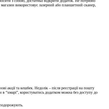
носити з собою, достатньо відкрити додаток. Не потрібно
що магазин використовує лазерний або планшетний сканер,
ові акції та кешбек. Недолік – після реєстрації на пошту
 в “хмарі”, користуватись додатком можна без доступу до
о подорожують.