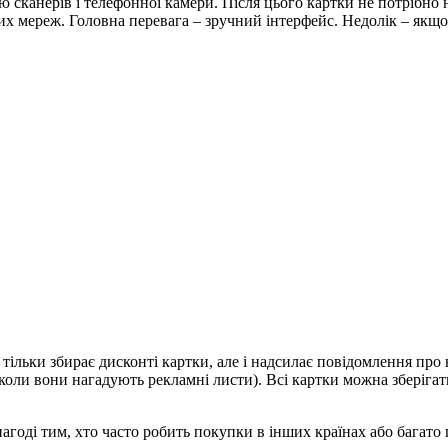
 сканерів і телефонної камери. Після цього картки не потрібно 
ких мереж. Головна перевага – зручний інтерфейс. Недолік – як
ільки збирає дисконті картки, але і надсилає повідомлення про н
ли вони нагадують рекламні листи). Всі картки можна зберігати
нагоді тим, хто часто робить покупки в інших країнах або багат