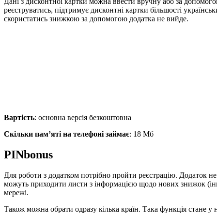
Дані з дисконтної картки можна ввести вручну або за допомогою
реєструватись, підтримує дисконтні картки більшості українсь
скористатись знижкою за допомогою додатка не вийде.
Вартість
: основна версія безкоштовна
Скільки пам’яті на телефоні займає
: 18 Мб
PINbonus
Для роботи з додатком потрібно пройти реєстрацію. Додаток не т
можуть приходити листи з інформацією щодо нових знижок (інко
мережі.
Також можна обрати одразу кілька країн. Така функція стане у 