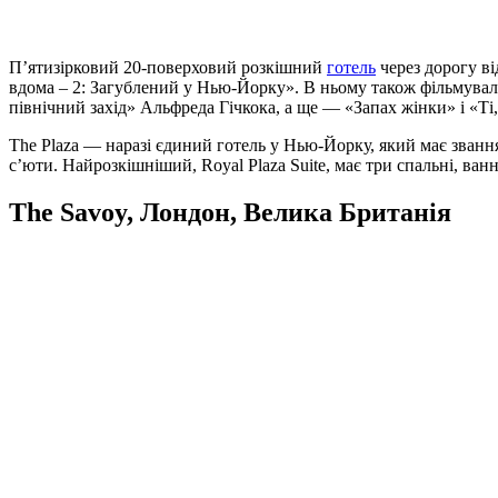
П’ятизірковий 20-поверховий розкішний
готель
через дорогу ві
вдома – 2: Загублений у Нью-Йорку». В ньому також фільмували
північний захід» Альфреда Гічкока, а ще — «Запах жінки» і «Ті
The Plaza — наразі єдиний готель у Нью-Йорку, який має званн
с’юти. Найрозкішніший, Royal Plaza Suite, має три спальні, в
The Savoy
, Лондон, Велика Британія