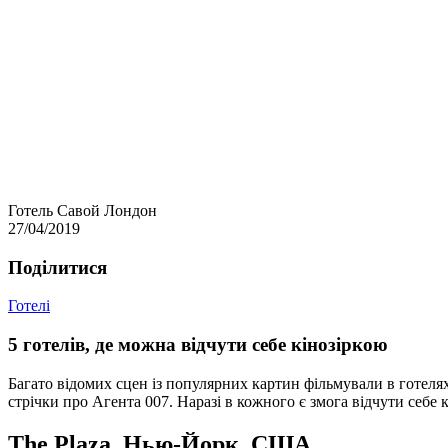
Готель Савой Лондон
27/04/2019
Подiлитися
Готелі
5 готелів, де можна відчути себе кінозіркою
Багато відомих сцен із популярних картин фільмували в готелях
стрічки про Агента 007. Наразі в кожного є змога відчути себе
The Plaza
, Нью-Йорк, США