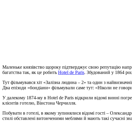
Маленьке князівство щороку підтверджує свою репутацію напря
багатства так, як це робить
Hotel de Paris
. Збудований у 1864 роц
Тут фільмувався хіт «Залізна людина – 2» та один з найвизнач
Два епізоди «бондіани» фільмували саме тут: «Ніколи не говори 
У далекому 1874-му в Hotel de Paris відкрили відомі винні погр
клієнтів готелю, Вінстона Черчилля.
Побувати в готелі, в якому зупинялися відомі гості – Олександ
стилі обставлені витонченими меблями й мають такі сучасні знак