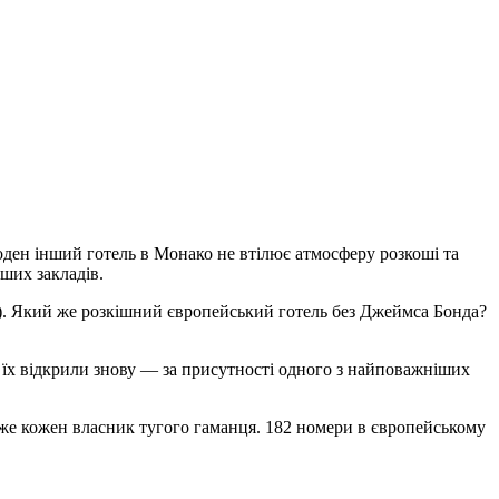
ден інший готель в Монако не втілює атмосферу розкоші та
нших закладів.
48). Який же розкішний європейський готель без Джеймса Бонда?
ці їх відкрили знову — за присутності одного з найповажніших
 може кожен власник тугого гаманця. 182 номери в європейському