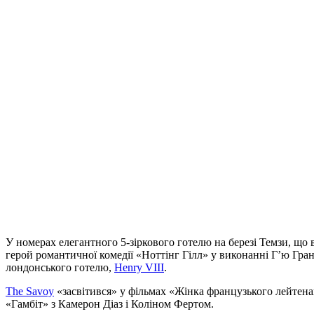
У номерах елегантного 5-зіркового готелю на березі Темзи, що в
герой романтичної комедії «Ноттінг Гілл» у виконанні Г’ю Гран
лондонського готелю,
Henry VIII
.
The Savoy
«засвітився» у фільмах «Жінка французького лейтенан
«Гамбіт» з Камерон Діаз і Коліном Фертом.