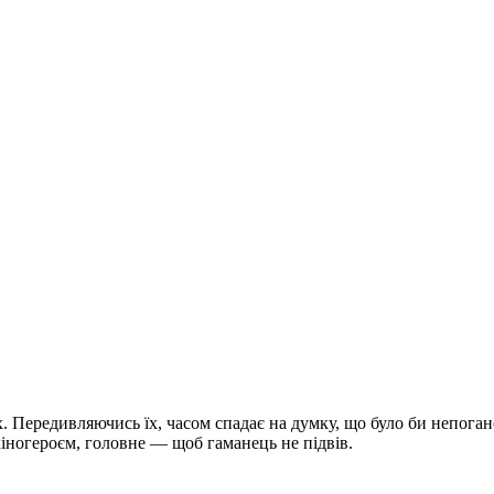
. Передивляючись їх, часом спадає на думку, що було би непоган
 кіногероєм, головне — щоб гаманець не підвів.