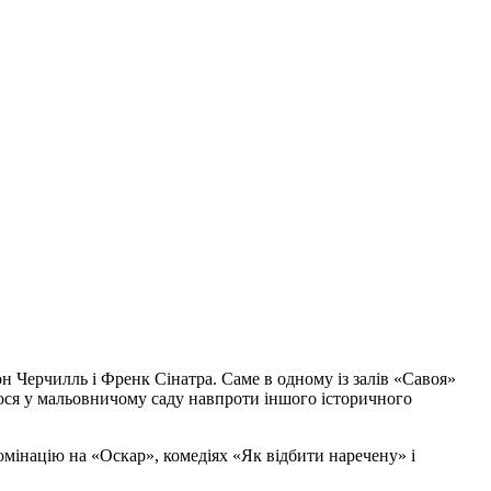
тон Черчилль і Френк Сінатра. Саме в одному із залів «Савоя»
улося у мальовничому саду навпроти іншого історичного
омінацію на «Оскар», комедіях «Як відбити наречену» і