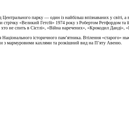
д Центрального парку — один із найбільш впізнаваних у світі, а
 стрічку «Великий Гетсбі» 1974 року з Робертом Ретфордом та її
, хто не спить в Сієтлі», «Війна наречених», «Крокодил Данді», 
я Національного історичного пам’ятника. Втілення «старого» нью
анни з мармуровими кахлями та розкішний вид на П’яту Авеню.