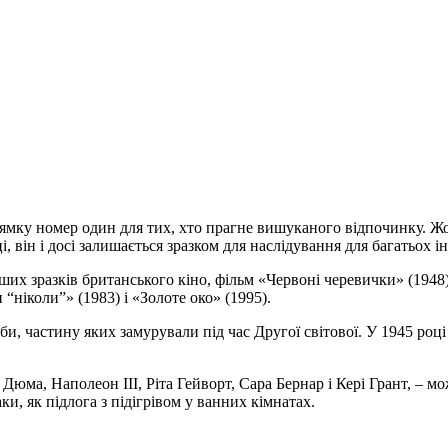
мку номер один для тих, хто прагне вишуканого відпочинку. Жо
і, він і досі залишається зразком для наслідування для багатьох і
ніших зразків британського кіно, фільм «Червоні черевички» (19
“ніколи”» (1983) і «Золоте око» (1995).
еби, частину яких замурували під час Другої світової. У 1945 ро
р Дюма, Наполеон ІІІ, Ріта Гейворт, Сара Бернар і Кері Грант, –
и, як підлога з підігрівом у ванних кімнатах.