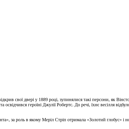
ідкрив свої двері у 1889 році, зупинялися такі персони, як Вінс
та освідчився героїні Джулії Робертс. До речі, їхнє весілля відб
та», за роль в якому Меріл Стріп отримала «Золотий глобус» і н