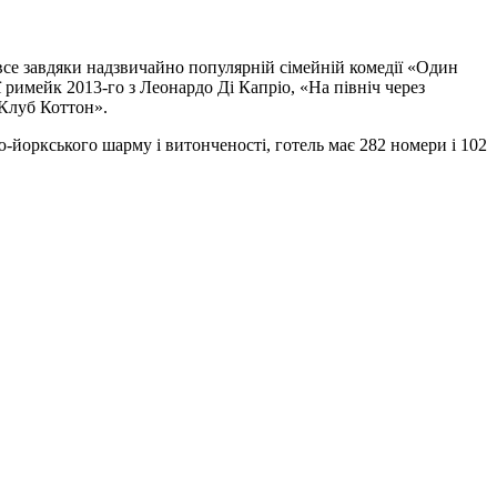
 все завдяки надзвичайно популярній сімейній комедії «Один
 римейк 2013-го з Леонардо Ді Капріо, «На північ через
«Клуб Коттон».
-йоркського шарму і витонченості, готель має 282 номери і 102