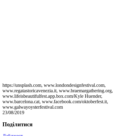
https://unsplash.com, www.londondesignfestival.com,
www.regatastoricavenezia.it, www.braemargathering.org,
www.lifeisbeautifulfest.app.box.com/Kyle Huender,
www.barcelona.cat, www.facebook.com/oktoberfest.it,
www.galwayoysterfestival.com
23/08/2019
Подiлитися
Дайджест