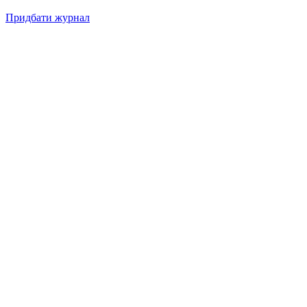
Придбати журнал
Підписуйтесь на нашу Facebook-сторінку!