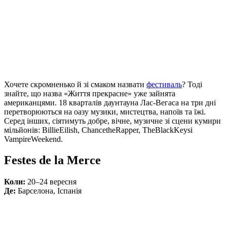
Хочете скромненько й зі смаком назвати
фестиваль
? Тоді
знайте, що назва «Життя прекрасне» уже зайнята
американцями. 18 кварталів даунтауна Лас-Вегаса на три дні
перетворюються на оазу музики, мистецтва, напоїв та їжі.
Серед інших, сіятимуть добре, вічне, музичне зі сцени кумири
мільйонів: BillieEilish, ChancetheRapper, TheBlackKeysі
VampireWeekend.
Festes de la Merce
Коли:
20–24 вересня
Де:
Барселона, Іспанія