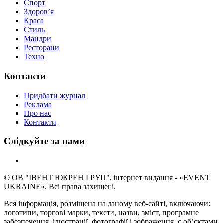
Спорт
Здоров’я
Краса
Стиль
Мандри
Ресторани
Техно
Контакти
Придбати журнал
Реклама
Про нас
Контакти
Слідкуйте за нами
© ОВ "ІВЕНТ ЮКРЕН ГРУП", інтернет видання - «EVENT
UKRAINE». Всі права захищені.
Вся інформація, розміщена на даному веб-сайті, включаючи:
логотипи, торгові марки, тексти, назви, зміст, програмне
забезпечення, ілюстрації, фотографії і зображення, є об’єктами