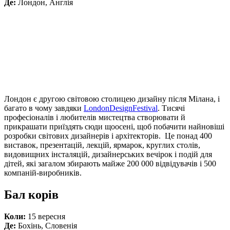
Де:
Лондон, Англія
Лондон є другою світовою столицею дизайну після Мілана, і
багато в чому завдяки
LondonDesignFestival
. Тисячі
професіоналів і любителів мистецтва створювати й
прикрашати приїздять сюди щоосені, щоб побачити найновіші
розробки світових дизайнерів і архітекторів. Це понад 400
виставок, презентацій, лекцій, ярмарок, круглих столів,
видовищних інсталяцій, дизайнерських вечірок і подій для
дітей, які загалом збирають майже 200 000 відвідувачів і 500
компаній-виробників.
Бал корів
Коли:
15 вересня
Де:
Бохінь, Словенія