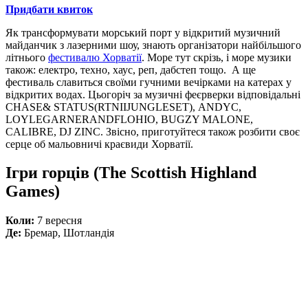
Придбати квиток
Як трансформувати морський порт у відкритий музичний
майданчик з лазерними шоу, знають організатори найбільшого
літнього
фестивалю Хорватії
. Море тут скрізь, і море музики
також: електро, техно, хаус, реп, дабстеп тощо. А ще
фестиваль славиться своїми гучними вечірками на катерах у
відкритих водах. Цьогоріч за музичні феєрверки відповідальні
CHASE
&
STATUS
(
RTN
II
JUNGLE
SET
),
ANDY
C
,
LOYLE
GARNER
AND
FLOHIO
, BUGZY MALONE,
CALIBRE, DJ ZINC. Звісно, приготуйтеся також розбити своє
серце об мальовничі краєвиди Хорватії.
Ігри горців (The Scottish Highland
Games)
Коли:
7 вересня
Де:
Бремар, Шотландія