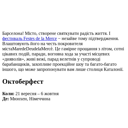
Барселона! Місто, створене святкувати радість життя. І
фестиваль Festes de la Merce
− незайве тому підтвердження.
Влаштовують його на честь покровителя
міста
Mare
de
Deu
de
la
Merc
è
. Це гамірне прощання з літом, сотні
цікавих подій, паради, вогняна хода за участі місцевих
«дияволів», живі вежі, парад велетнів у супроводі
барабанщиків, захопливе проекційне шоу та багато-багато
іншого, що може запропонувати вам лише столиця Каталонії.
Октоберфест
Коли:
21 вересня – 6 жовтня
Де:
Мюнхен, Німеччина