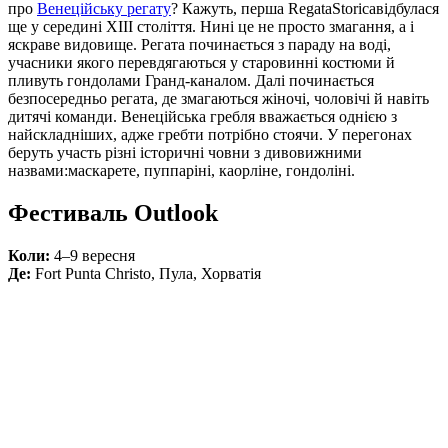
про
Венеційську регату
? Кажуть, перша
Regata
Storica
відбулася
ще у середині ХІІІ століття. Нині це не просто змагання, а і
яскраве видовище. Регата починається з параду на воді,
учасники якого перевдягаються у старовинні костюми й
пливуть гондолами Гранд-каналом.
Далі починається
безпосередньо регата, де змагаються жіночі, чоловічі й навіть
дитячі команди. Венеційська гребля вважається однією з
найскладніших, адже гребти потрібно стоячи. У перегонах
беруть участь різні історичні човни з дивовижними
назвами:
маскарете, пуппар
і
н
і
, каорл
і
не, гондол
і
н
і
.
Фестиваль Outlook
Коли:
4–9 вересня
Де:
Fort Punta Christo, Пула, Хорватія