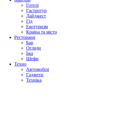
Готелі
Гастротур
Дайджест
Гід
Екотуризм
Країна та місто
Ресторани
Бар
Огляди
Їжа
Шефи
Техно
Автомобілі
Гаджети
Техніка