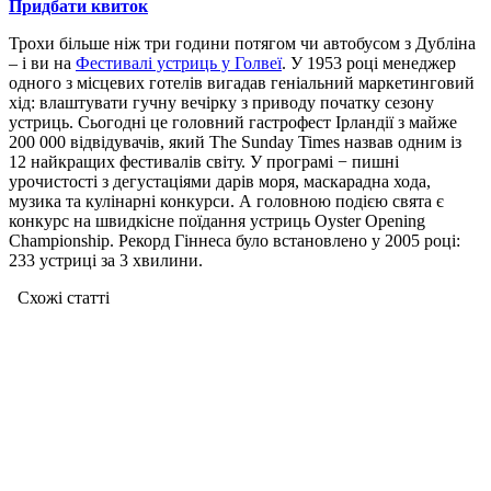
Придбати квиток
Трохи більше ніж три години потягом чи автобусом з Дубліна
– і ви на
Фестивалі устриць у Голвеї
. У 1953 році менеджер
одного з місцевих готелів вигадав геніальний маркетинговий
хід: влаштувати гучну вечірку з приводу початку сезону
устриць. Сьогодні це головний гастрофест Ірландії з майже
200 000 відвідувачів, який The Sunday Times назвав одним із
12 найкращих фестивалів світу. У програмі − пишні
урочистості з дегустаціями дарів моря, маскарадна хода,
музика та кулінарні конкурси. А головною подією свята є
конкурс на швидкісне поїдання устриць Oyster Opening
Championship. Рекорд Гіннеса було встановлено у 2005 році:
233 устриці за 3 хвилини.
Схожі статтi