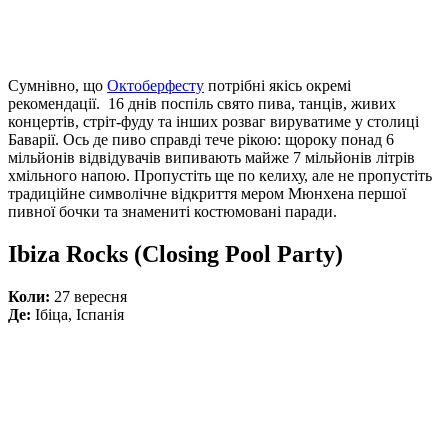
Сумнівно, що
Октоберфесту
потрібні якісь окремі
рекомендації. 16 днів поспіль свято пива, танців, живих
концертів, стріт-фуду та інших розваг вируватиме у столиці
Баварії. Ось де пиво справді тече рікою: щороку понад 6
мільйонів відвідувачів випивають майже 7 мільйонів літрів
хмільного напою. Пропустіть ще по келиху, але не пропустіть
традиційне символічне відкриття мером Мюнхена першої
пивної бочки та знамениті костюмовані паради.
Ibiza Rocks (Closing Pool Party)
Коли:
27 вересня
Де:
Ібіца, Іспанія