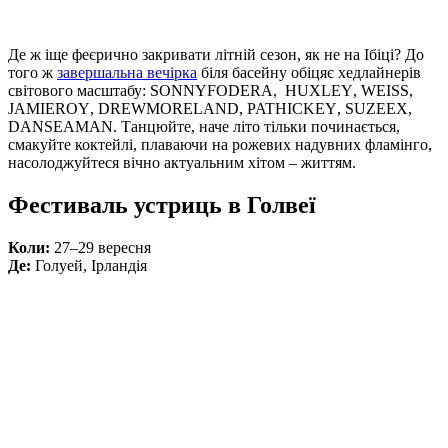
Де ж іще феєрично закривати літній сезон, як не на Ібіці? До
того ж
завершальна вечірка
біля басейну обіцяє хедлайнерів
світового масштабу:
SONNY
FODERA
,
HUXLEY
,
WEISS
,
JAMIE
ROY
,
DREW
MORELAND
,
PAT
HICKEY
,
SUZEE
X
,
DAN
SEAMAN
. Танцюйте, наче літо тільки починається,
смакуйте коктейлі, плаваючи на рожевих надувних фламінго,
насолоджуйтеся вічно актуальним хітом – життям.
Фестиваль устриць в Голвеї
Коли:
27–29 вересня
Де:
Голуей, Ірландія