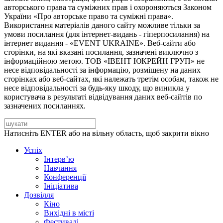
авторського права та суміжних прав і охороняються Законом
України «Про авторське право та суміжні права».
Використання матеріалів даного сайту можливе тільки за
умови посилання (для інтернет-видань - гіперпосилання) на
інтернет видання - «EVENT UKRAINE». Веб-сайти або
сторінки, на які вказані посилання, зазначені виключно з
інформаційною метою. ТОВ «ІВЕНТ ЮКРЕЙН ГРУП» не
несе відповідальності за інформацію, розміщену на даних
сторінках або веб-сайтах, які належать третім особам, також не
несе відповідальності за будь-яку шкоду, що виникла у
користувача в результаті відвідування даних веб-сайтів по
зазначених посиланнях.
Натисніть ENTER або на вільну область, щоб закрити вікно
Успіх
Інтерв’ю
Навчання
Конференції
Ініціатива
Дозвілля
Кіно
Вихідні в місті
Фестивалі