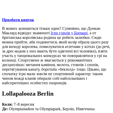
Придбати квиток
В живих залишиться тільки один? Сумнівно, що Дункан
Маклауд відвідує знамениті
Ігри горців у Бремарі
, а от
британська королівська родина це робить залюбки. Сюди
можна прийти, аби подивитися, який колір обрала цього разу
для виходу королева, помилуватися атлетами у кілтах (до речі,
за дрес-кодом у них мають бути одягнені всі чоловіки), взяти
участь у танцювальних конкурсах чи повправлятися у грі на
волинці. Спортсмени ж змагаються у різноманітних
дисциплінах: метання каміння, молота, стовпів і снопів,
перетягування канату, боротьба «бекхолд» тощо. Цікаво, що
спочатку ігри мали зовсім не спортивний характер: таким
чином вожді кланів обирали собі найсильніших і
найспритніших особистих охоронців.
Lollapalooza Berlin
Коли:
7–8 вересня
Де:
Olympiastadion та Olympiapark, Берлін, Німеччина