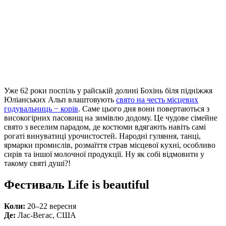
Уже 62 роки поспіль у райській долині Бохінь біля підніжжя
Юліанських Альп влаштовують
свято на честь місцевих
годувальниць − корів
. Саме цього дня вони повертаються з
високогірних пасовищ на зимівлю додому. Це чудове сімейне
свято з веселим парадом, де костюми вдягають навіть самі
рогаті винуватиці урочистостей. Народні гуляння, танці,
ярмарки промислів, розмаїття страв місцевої кухні, особливо
сирів та іншої молочної продукції. Ну як собі відмовити у
такому святі душі?!
Фестиваль Life is beautiful
Коли:
20–22 вересня
Де:
Лас-Вегас, США