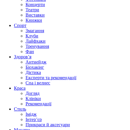
Концерти
Театри
Виставки
Книжки
Спорт
Змагання
Клуби
Лайфхаки
Тренування
Фан
Здоров’я
Антиейдж
Біохакінг
Дієтика
Експерти та рекомендації
Спа i велнес
Краса
Догляд
Клініки
Рекомендації
Стиль
Імідж
Інтер’єр
Прикраси й аксесуари
Мандри